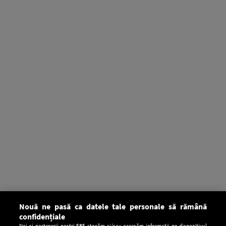
Nouă ne pasă ca datele tale personale să rămână
confidențiale
Noi și partenerii noștri
585
stocăm și/sau accesăm informații pe dispozitivul