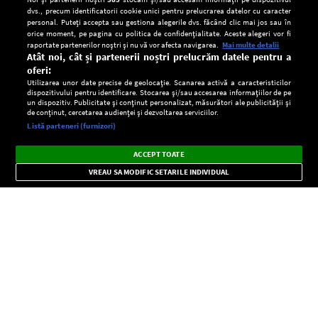
dvs., precum identificatorii cookie unici pentru prelucrarea datelor cu caracter
personal. Puteți accepta sau gestiona alegerile dvs. făcând clic mai jos sau în
orice moment, pe pagina cu politica de confidențialitate. Aceste alegeri vor fi
raportate partenerilor noștri și nu vă vor afecta navigarea.
Mai multe detalii
Atât noi, cât și partenerii noștri prelucrăm datele pentru a
oferi:
Utilizarea unor date precise de geolocație. Scanarea activă a caracteristicilor
dispozitivului pentru identificare. Stocarea și/sau accesarea informațiilor de pe
un dispozitiv. Publicitate și conținut personalizat, măsurători ale publicității și
de conținut, cercetarea audienței și dezvoltarea serviciilor.
Setări:
Listă parteneri (furnizori)
Ascultă Europa FM în aplicație
Dark
×
Instalează
Radio live, podcasturi, știri și alerte
ACCEPT TOATE
Mode
importante.
VREAU SA MODIFIC SETARILE INDIVIDUAL
CONFIDENŢIALITATE
Copyright © Europa FM. Toate drepturile rezervate. 2026