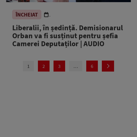
ÎNCHEIAT
.
Liberalii, în ședință. Demisionarul
Orban va fi susținut pentru șefia
Camerei Deputaților | AUDIO
1
2
3
…
6