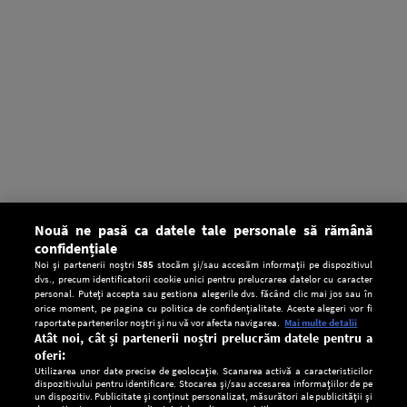
Nouă ne pasă ca datele tale personale să rămână
confidențiale
Noi și partenerii noștri
585
stocăm și/sau accesăm informații pe dispozitivul
dvs., precum identificatorii cookie unici pentru prelucrarea datelor cu caracter
personal. Puteți accepta sau gestiona alegerile dvs. făcând clic mai jos sau în
orice moment, pe pagina cu politica de confidențialitate. Aceste alegeri vor fi
raportate partenerilor noștri și nu vă vor afecta navigarea.
Mai multe detalii
Atât noi, cât și partenerii noștri prelucrăm datele pentru a
oferi:
Utilizarea unor date precise de geolocație. Scanarea activă a caracteristicilor
dispozitivului pentru identificare. Stocarea și/sau accesarea informațiilor de pe
un dispozitiv. Publicitate și conținut personalizat, măsurători ale publicității și