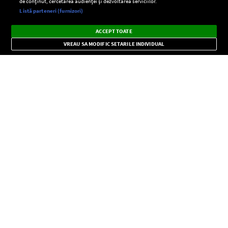
de conținut, cercetarea audienței și dezvoltarea serviciilor.
Setări:
Listă parteneri (furnizori)
Ascultă Europa FM în aplicație
Dark
×
Instalează
Radio live, podcasturi, știri și alerte
ACCEPT TOATE
Mode
importante.
VREAU SA MODIFIC SETARILE INDIVIDUAL
CONFIDENŢIALITATE
Copyright © Europa FM. Toate drepturile rezervate. 2026
SOCIAL