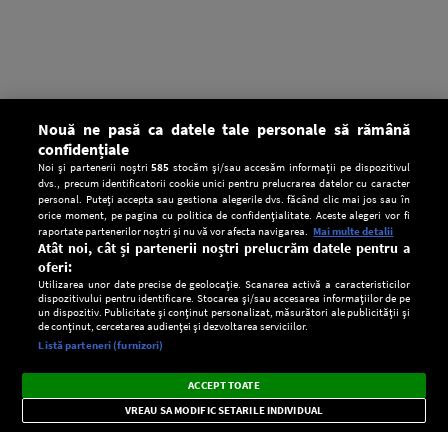
Nouă ne pasă ca datele tale personale să rămână
confidențiale
Noi și partenerii noștri
585
stocăm și/sau accesăm informații pe dispozitivul
dvs., precum identificatorii cookie unici pentru prelucrarea datelor cu caracter
personal. Puteți accepta sau gestiona alegerile dvs. făcând clic mai jos sau în
orice moment, pe pagina cu politica de confidențialitate. Aceste alegeri vor fi
raportate partenerilor noștri și nu vă vor afecta navigarea.
Mai multe detalii
Atât noi, cât și partenerii noștri prelucrăm datele pentru a
oferi:
Utilizarea unor date precise de geolocație. Scanarea activă a caracteristicilor
dispozitivului pentru identificare. Stocarea și/sau accesarea informațiilor de pe
un dispozitiv. Publicitate și conținut personalizat, măsurători ale publicității și
de conținut, cercetarea audienței și dezvoltarea serviciilor.
Setări:
Listă parteneri (furnizori)
Ascultă Europa FM în aplicație
Dark
×
Instalează
Radio live, podcasturi, știri și alerte
ACCEPT TOATE
Mode
importante.
VREAU SA MODIFIC SETARILE INDIVIDUAL
CONFIDENŢIALITATE