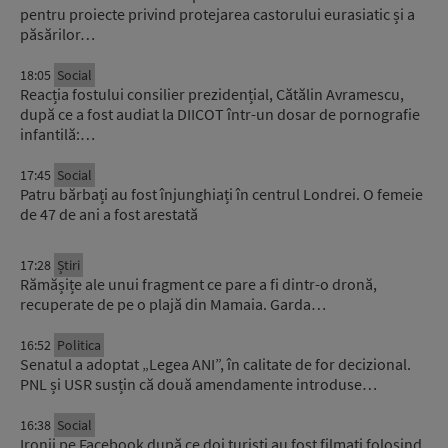
pentru proiecte privind protejarea castorului eurasiatic și a
păsărilor…
18:05
Social
Reacția fostului consilier prezidențial, Cătălin Avramescu,
după ce a fost audiat la DIICOT într-un dosar de pornografie
infantilă:…
17:45
Social
Patru bărbați au fost înjunghiați în centrul Londrei. O femeie
de 47 de ani a fost arestată
17:28
Știri
Rămășițe ale unui fragment ce pare a fi dintr-o dronă,
recuperate de pe o plajă din Mamaia. Garda…
16:52
Politica
Senatul a adoptat „Legea ANI”, în calitate de for decizional.
PNL și USR susțin că două amendamente introduse…
16:38
Social
Ironii pe Facebook după ce doi turiști au fost filmați folosind