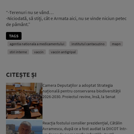
“-Terenuri nu se vând…
-Niciodată, să stiţi, cât e Armata aici, nu se vinde niciun petec
de pâmânt.”
TAGS
agentia nationala a medicamentului
institutul cantacuzino
mapn
stiri interne
vaccin
vaccin antigripal
CITEȘTE ȘI
Camera Deputaților a adoptat Strategia
națională pentru conservarea biodiversității
2026-2030. Proiectul revine, însă, la Senat
pentru modificări...
Reacția fostului consilier prezidențial, Cătălin
Avramescu, după ce a fost audiat la DIICOT într-