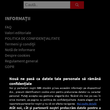
INFORMAŢII
FAQ
Valori editoriale
POLITICA DE CONFIDENŢIALITATE
Termeni şi condiţii
Notă de Informare
Despre cookies
Regulament general
GDPR
Contact
Nouă ne pasă ca datele tale personale să rămână
Descarcă gratuit aplicaţia Europa FM pentru smartphone:
confidențiale
Noi și partenerii noștri
585
stocăm și/sau accesăm informații pe dispozitivul
dvs., precum identificatorii cookie unici pentru prelucrarea datelor cu caracter
personal. Puteți accepta sau gestiona alegerile dvs. făcând clic mai jos sau în
orice moment, pe pagina cu politica de confidențialitate. Aceste alegeri vor fi
raportate partenerilor noștri și nu vă vor afecta navigarea.
Mai multe detalii
Atât noi, cât și partenerii noștri prelucrăm datele pentru a