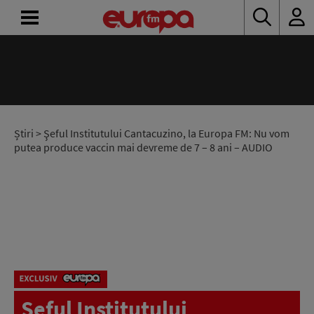
ACASĂ
ȘTIRI
RADIO
Știri
> Şeful Institutului Cantacuzino, la Europa FM: Nu vom
putea produce vaccin mai devreme de 7 – 8 ani – AUDIO
CONCURSURI
PODCAST
ASCULTĂ
LIVE
Şeful Institutului