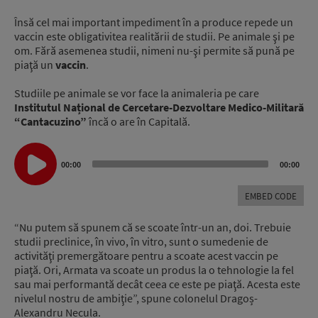
Însă cel mai important impediment în a produce repede un
vaccin este obligativitea realitării de studii. Pe animale şi pe
om. Fără asemenea studii, nimeni nu-şi permite să pună pe
piaţă un
vaccin
.
Studiile pe animale se vor face la animaleria pe care
Institutul Național de Cercetare-Dezvoltare Medico-Militară
“Cantacuzino”
încă o are în Capitală.
Audio
Player
00:00
00:00
EMBED CODE
“Nu putem să spunem că se scoate într-un an, doi. Trebuie
studii preclinice, în vivo, în vitro, sunt o sumedenie de
activităţi premergătoare pentru a scoate acest vaccin pe
piaţă. Ori, Armata va scoate un produs la o tehnologie la fel
sau mai performantă decât ceea ce este pe piaţă. Acesta este
nivelul nostru de ambiţie”, spune colonelul Dragoș-
Alexandru Necula.