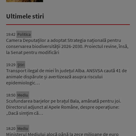
Ultimele stiri
19:42
Politica
Camera Deputaților a adoptat Strategia națională pentru
conservarea biodiversității 2026-2030. Proiectul revine, însă,
la Senat pentru modificări
19:29
Știri
Transport ilegal de miei în județul Alba. ANSVSA caută 41 de
animale dispărute și avertizează asupra riscului
epidemiologic…
18:50
Mediu
Scufundarea barjelor pe brațul Bala, amânată pentru joi.
Directorul adjunct al Apele Române, despre operațiune:
„Dacă simțim că…
18:20
Mediu
Ministerul Mediului alocă până la zece milioane de euro