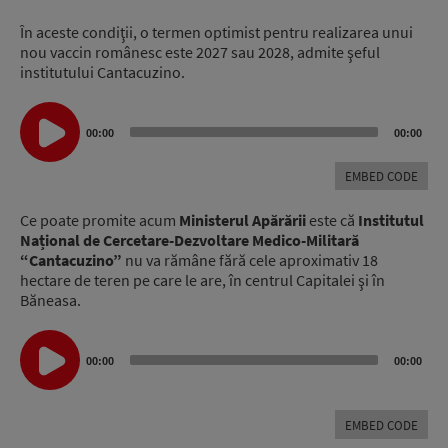
În aceste condiţii, o termen optimist pentru realizarea unui
nou vaccin românesc este 2027 sau 2028, admite şeful
institutului Cantacuzino.
Audio
Player
00:00
00:00
EMBED CODE
Ce poate promite acum
Ministerul Apărării
este că
Institutul
Național de Cercetare-Dezvoltare Medico-Militară
“Cantacuzino”
nu va rămâne fără cele aproximativ 18
hectare de teren pe care le are, în centrul Capitalei şi în
Băneasa.
Audio
Player
00:00
00:00
EMBED CODE