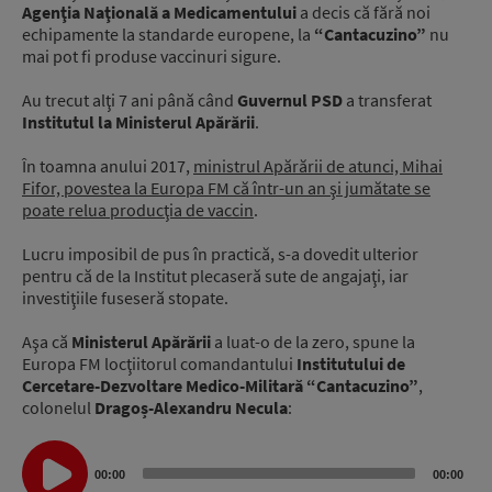
Agenţia Naţională a Medicamentului
a decis că fără noi
echipamente la standarde europene, la
“Cantacuzino”
nu
mai pot fi produse vaccinuri sigure.
Au trecut alţi 7 ani până când
Guvernul PSD
a transferat
Institutul la Ministerul Apărării
.
În toamna anului 2017,
ministrul Apărării de atunci, Mihai
Fifor, povestea la Europa FM că într-un an şi jumătate se
poate relua producţia de vaccin
.
Lucru imposibil de pus în practică, s-a dovedit ulterior
pentru că de la Institut plecaseră sute de angajaţi, iar
investiţiile fuseseră stopate.
Aşa că
Ministerul Apărării
a luat-o de la zero, spune la
Europa FM locţiitorul comandantului
Institutului de
Cercetare-Dezvoltare Medico-Militară “Cantacuzino”
,
colonelul
Dragoș-Alexandru Necula
:
Audio
00:00
00:00