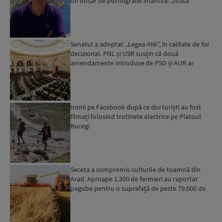
un dosar de pornografie infantilă: „toată
povestea es...
Senatul a adoptat „Legea ANI”, în calitate de for
decizional. PNL și USR susțin că două
amendamente introduse de PSD și AUR ar
putea pune în pericol u...
Ironii pe Facebook după ce doi turiști au fost
filmați folosind trotinete electrice pe Platoul
Bucegi
Seceta a compromis culturile de toamnă din
Arad. Aproape 1.300 de fermieri au raportat
pagube pentru o suprafață de peste 79.000 de
hectare