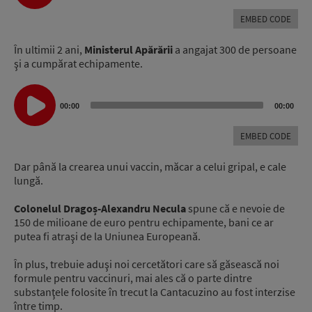
Player
EMBED CODE
În ultimii 2 ani,
Ministerul Apărării
a angajat 300 de persoane
şi a cumpărat echipamente.
Audio
Player
00:00
00:00
EMBED CODE
Dar până la crearea unui vaccin, măcar a celui gripal, e cale
lungă.
Colonelul Dragoș-Alexandru Necula
spune că e nevoie de
150 de milioane de euro pentru echipamente, bani ce ar
putea fi atraşi de la Uniunea Europeană.
În plus, trebuie aduşi noi cercetători care să găsească noi
formule pentru vaccinuri, mai ales că o parte dintre
substanţele folosite în trecut la Cantacuzino au fost interzise
între timp.