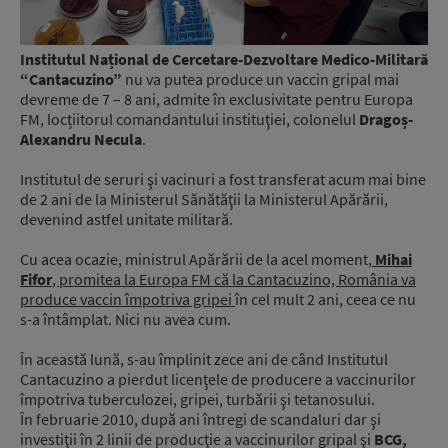
Institutul Național de Cercetare-Dezvoltare Medico-Militară
“Cantacuzino”
nu va putea produce un vaccin gripal mai
devreme de 7 – 8 ani, admite în exclusivitate pentru Europa
FM, locțiitorul comandantului instituţiei, colonelul
Dragoș-
Alexandru Necula
.
Institutul de seruri şi vacinuri a fost transferat acum mai bine
de 2 ani de la Ministerul Sănătăţii la Ministerul Apărării,
devenind astfel unitate militară.
Cu acea ocazie, ministrul Apărării de la acel moment,
Mihai
Fifor
, promitea la Europa FM că la Cantacuzino, România va
produce vaccin împotriva gripei
în cel mult 2 ani, ceea ce nu
s-a întâmplat. Nici nu avea cum.
În această lună, s-au împlinit zece ani de când Institutul
Cantacuzino a pierdut licenţele de producere a vaccinurilor
împotriva tuberculozei, gripei, turbării şi tetanosului.
În februarie 2010, după ani întregi de scandaluri dar şi
investiţii în 2 linii de producţie a vaccinurilor gripal şi
BCG,