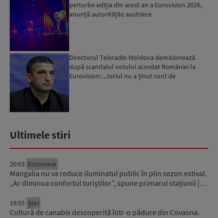
perturbe ediția din acest an a Eurovision 2026,
anunță autoritățile austriece
Directorul Teleradio Moldova demisionează
după scandalul votului acordat României la
Eurovision: „Juriul nu a ținut cont de
sensibilitățile care exist...
Ultimele stiri
20:03
Economie
Mangalia nu va reduce iluminatul public în plin sezon estival.
„Ar diminua confortul turiștilor”, spune primarul stațiunii |…
19:55
Știri
Cultură de canabis descoperită într-o pădure din Covasna.