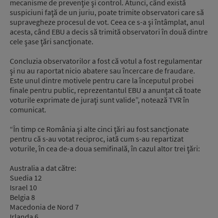
mecanisme de prevenţie şi control. Atunci, când există
suspiciuni faţă de un juriu, poate trimite observatori care să
supravegheze procesul de vot. Ceea ce s-a şi întâmplat, anul
acesta, când EBU a decis să trimită observatori în două dintre
cele şase ţări sancţionate.
Concluzia observatorilor a fost că votul a fost regulamentar
şi nu au raportat nicio abatere sau încercare de fraudare.
Este unul dintre motivele pentru care la începutul probei
finale pentru public, reprezentantul EBU a anunţat că toate
voturile exprimate de juraţi sunt valide”, notează TVR în
comunicat.
“În timp ce România şi alte cinci ţări au fost sancţionate
pentru că s-au votat reciproc, iată cum s-au repartizat
voturile, în cea de-a doua semifinală, în cazul altor trei ţări:
Australia a dat către:
Suedia 12
Israel 10
Belgia 8
Macedonia de Nord 7
Irlanda 6