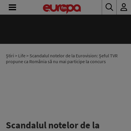
ACASĂ
ȘTIRI
RADIO
Știri
>
Life
> Scandalul notelor de la Eurovision: Șeful TVR
propune ca România să nu mai participe la concurs
CONCURSURI
PODCAST
ASCULTĂ
LIVE
Scandalul notelor de la