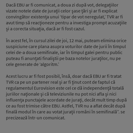
Dacă EBU ar fi comunicat, a doua zi după vot, delegaţiilor
vizate notele date de juraţii celor şase ţări şi ar fi explicat
convingător existenţa unui ‘tipar de vot neregulat,’ TVR ar fi
avut timp să reacţioneze pentru a investiga prompt acuzaţiile
şi a corecta situaţia, dacă ar fi fost cazul.
În acest fel, în cursul zilei de joi, 12 mai, puteam elimina orice
suspiciune care plana asupra voturilor date de jurii în timpul
celei de-a doua semifinale, iar în timpul galei pentru public
puteau fi anunţati finaliştii pe baza notelor juraţilor, nu pe
cele generate de ‘algoritm.’
Acest lucru ar fi fost posibil, însă, doar dacă EBU ar fi tratat
TVR ca pe un partener real şi ar fi ţinut cont de faptul că
regulamentul Eurovision este cel ce dă independenţă totală
juriilor naţionale şi că televiziunile nu pot nici afla şi nici
influenţa punctajele acordate de juraţi, decât mult timp după
ce au fost trimise către EBU. Astfel, TVR nu a aflat decât după
finală modul în care au votat juraţii români în semifinală”. se
precizează într-un comunicat.