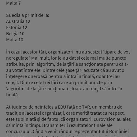
Malta 7
Suedia a primit de la:
Australia 12
Estonia 12
Belgia 10
Malta 10
În cazul acestor ţări, organizatorii nu au sesizat ‘tipare de vot
neregulate.’ Mai mult, lor le-au dat şi cele mai multe puncte
atribuite, prin ‘algoritm,’ de la ţările sancţionate pentru că s-
au votat între ele. Dintre cele şase ţări acuzate că au avut o
înţelegere oneroasă pentru a intra în finală, doar trei au
reuşit. Dintre cele trei ţări care au primit puncte prin
‘algoritm’ de la ţări sancţionate, toate au reuşit să intre în
finală.
Atitudinea de neînţeles a EBU faţă de TVR, un membru de
tradiţie al acestei organizaţii, care merită tratat cu respect,
este subliniată şi de faptul că organizatorii Eurovision au ales
să mintă în timpul transmiterii rezultatelor finale ale
concursului. Când a venit rândul reprezentantului României