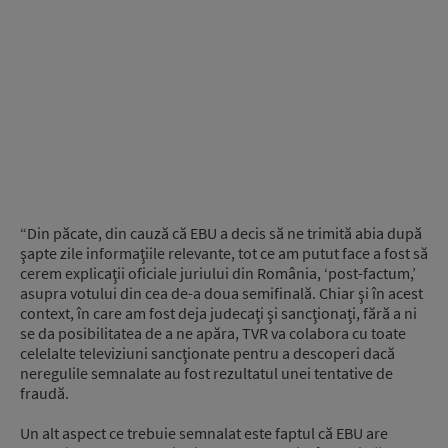
“Din păcate, din cauză că EBU a decis să ne trimită abia după
şapte zile informaţiile relevante, tot ce am putut face a fost să
cerem explicaţii oficiale juriului din România, ‘post-factum,’
asupra votului din cea de-a doua semifinală. Chiar şi în acest
context, în care am fost deja judecaţi şi sancţionaţi, fără a ni
se da posibilitatea de a ne apăra, TVR va colabora cu toate
celelalte televiziuni sancţionate pentru a descoperi dacă
neregulile semnalate au fost rezultatul unei tentative de
fraudă.
Un alt aspect ce trebuie semnalat este faptul că EBU are