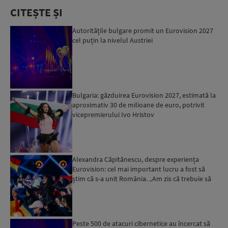
CITEȘTE ȘI
Autoritățile bulgare promit un Eurovision 2027
cel puțin la nivelul Austriei
Bulgaria: găzduirea Eurovision 2027, estimată la
aproximativ 30 de milioane de euro, potrivit
vicepremierului Ivo Hristov
Alexandra Căpitănescu, despre experiența
Eurovision: cel mai important lucru a fost să
știm că s-a unit România. „Am zis că trebuie să
ne bucurăm”...
Peste 500 de atacuri cibernetice au încercat să