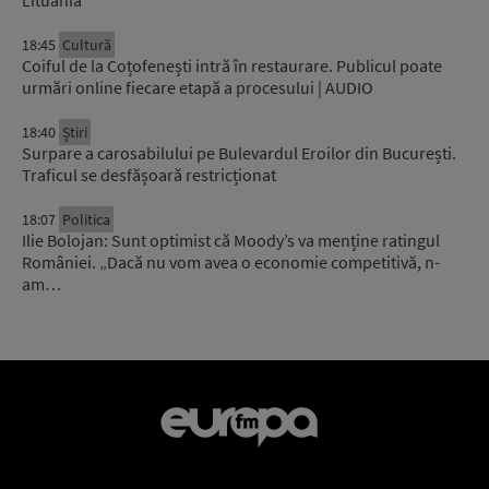
Lituania
18:45
Cultură
Coiful de la Coțofenești intră în restaurare. Publicul poate
urmări online fiecare etapă a procesului | AUDIO
18:40
Știri
Surpare a carosabilului pe Bulevardul Eroilor din București.
Traficul se desfășoară restricționat
18:07
Politica
Ilie Bolojan: Sunt optimist că Moody’s va menține ratingul
României. „Dacă nu vom avea o economie competitivă, n-
am…