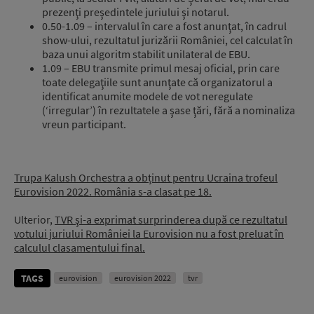
prezenţi preşedintele juriului şi notarul.
0.50-1.09 – intervalul în care a fost anunţat, în cadrul
show-ului, rezultatul jurizării României, cel calculat în
baza unui algoritm stabilit unilateral de EBU.
1.09 – EBU transmite primul mesaj oficial, prin care
toate delegaţiile sunt anunţate că organizatorul a
identificat anumite modele de vot neregulate
(‘irregular’) în rezultatele a şase ţări, fără a nominaliza
vreun participant.
Trupa Kalush Orchestra a obținut pentru Ucraina trofeul
Eurovision 2022. România s-a clasat pe 18.
Ulterior,
TVR şi-a exprimat surprinderea după ce rezultatul
votului juriului României la Eurovision nu a fost preluat în
calculul clasamentului final.
TAGS
eurovision
eurovision 2022
tvr