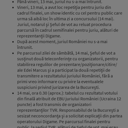
Până vineri, 13 mai, juriul nu s-a mai întrunit.
Vineri, 13 mai, a avut loc repetiţia pentru juriu din
cadrul finalei, un show identic cu cel pentru public care
urma să aibă loc în ultima zi a concursului (14 mai).
Juriul, notarul şi Şeful de vot au reluat procedura
parcursă în cadrul semifinalei pentru juriu, alături de
reprezentanţii Digame.
După acest moment, juriul României nu s-a mai
întrunit.
Pe parcursul zilei de sâmbătă, 14 mai, Şeful de vot a
susţinut două teleconferinţe cu organizatorii, pentru
stabilirea regulilor de prezentare/poziţionare/citire/
ale Edei Marcus şi a participat la două repetiţii de
transmitere a rezultatului juriului României, fără a
primi vreo informare cu privire la eventualele
suspiciuni privind jurizarea de la Bucureşti.
14 mai, ora 0.30 (aprox.): tabelul cu rezultatul votului
din finală atribuit de EBU juriului României (Ucraina 12
puncte) a fost transmis de organizatori
reprezentanţilor TVR. Responsabilul de la Bucureşti a
sesizat neconcordanţa şi a solicitat explicaţii din partea
operatorului Digame. Pe parcursul finalei pentru
public, la sediul TVR, alături de Şeful de vot, mai erau