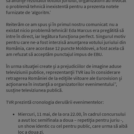
să anunţe rezultatul votului juriului, organizatorii au invocat
o problemă tehnică inexistentă pentru a prezenta notele
furnizate de ‘algoritm.’
Reiterăm ce am spus şi în primul nostru comunicat: nu a
existat nicio problemă tehnică! Eda Marcus era pregătită să
intre în direct, iar legătura funcţiona perfect. Singurul motiv
pentru care ne-a fost interzisă anunţarea votului juriului din
România, care acordase 12 puncte Moldovei, a fost acela că
am refuzat să acceptăm punctajul impus de EBU.
În urma situaţiei create şi a prejudiciilor de imagine aduse
televiziunii publice, reprezentanţii TVR iau în considerare
retragerea României de la ediţiile viitoare ale Eurovision şi
acţionarea în instanţă a organizatorilor evenimentului”,
susține televiziunea publică.
TVR prezintă cronologia derulării evenimentelor:
Miercuri, 11 mai, de la ora 22.00, în cadrul concursului
a avut loc semifinala a doua – repetiţia pentru juriu -,
un show identic cu cel pentru public, care urma să aibă
loc a doua zi.