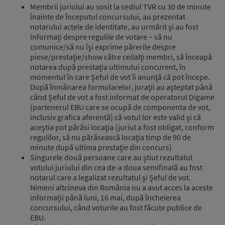
Membrii juriului au sosit la sediul TVR cu 30 de minute
înainte de începutul concursului, au prezentat
notarului actele de identitate, au urmărit şi au fost
informaţi despre regulile de votare – să nu
comunice/să nu îşi exprime părerile despre
piese/prestaţie/show către ceilalţi membri, să înceapă
notarea după prestaţia ultimului concurent, în
momentul în care Şeful de vot îi anunţă că pot începe.
După înmânarea formularelor, juraţii au aşteptat până
când Şeful de vot a fost informat de operatorul Digame
(partenerul EBU care se ocupă de componenta de vot,
inclusiv grafica aferentă) că votul lor este valid şi că
aceştia pot părăsi locaţia (juriul a fost obligat, conform
regulilor, să nu părăsească locaţia timp de 90 de
minute după ultima prestaţie din concurs)
Singurele două persoane care au ştiut rezultatul
votului juriului din cea de-a doua semifinală au fost
notarul care a legalizat rezultatul şi Şeful de vot.
Nimeni altcineva din România nu a avut acces la aceste
informaţii până luni, 16 mai, după încheierea
concursului, când voturile au fost făcute publice de
EBU.