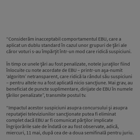
“Considerăm inacceptabil comportamentul EBU, care a
aplicat un dublu standard în cazul unor grupuri de ţări ale
căror voturi s-au împărţit într-un mod care ridică suspiciuni.
În timp ce unele ţări au fost penalizate, notele juraţilor fiind
înlocuite cu note acordate de EBU – printr-un aşa-numit
‘algoritm’ netransparent, care ridică la rândul său suspiciuni
– pentru altele nu a fost aplicată nicio sancţiune. Mai grav, au
beneficiat de puncte suplimentare, dirijate de EBU în numele
ţărilor penalizate”, transmite postul tv.
“Impactul acestor suspiciuni asupra concursului şi asupra
reputaţiei televiziunilor sancţionate putea fi eliminat
complet dacă EBU ar fi comunicat părţilor implicate
îngrijorările sale de îndată ce au fost observate, adică,
miercuri, 11 mai, după cea de-a doua semifinală pentru juriu.