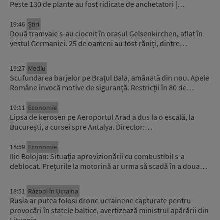
Peste 130 de plante au fost ridicate de anchetatori |…
19:46
Știri
Două tramvaie s-au ciocnit în orașul Gelsenkirchen, aflat în
vestul Germaniei. 25 de oameni au fost răniți, dintre…
19:27
Mediu
Scufundarea barjelor pe Brațul Bala, amânată din nou. Apele
Române invocă motive de siguranță. Restricții în 80 de…
19:11
Economie
Lipsa de kerosen pe Aeroportul Arad a dus la o escală, la
București, a cursei spre Antalya. Director:…
18:59
Economie
Ilie Bolojan: Situaţia aprovizionării cu combustibil s-a
deblocat. Prețurile la motorină ar urma să scadă în a doua…
18:51
Război în Ucraina
Rusia ar putea folosi drone ucrainene capturate pentru
provocări în statele baltice, avertizează ministrul apărării din