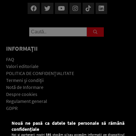
INFORMAŢII
FAQ
Valori editoriale
POLITICA DE CONFIDENŢIALITATE
Termeni şi condiţii
Notă de Informare
Despre cookies
Regulament general
GDPR
Contact
Nouă ne pasă ca datele tale personale să rămână
Descarcă gratuit aplicaţia Europa FM pentru smartphone:
confidențiale
Noi și partenerii noștri
585
stocăm și/sau accesăm informații pe dispozitivul