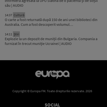
Infirmieră agresată la UPU Slatina de o pacientă și de soțul
său | AUDIO
14:37
Cultură
O carte a fost returnată după 150 de ani unei biblioteci din
Australia. Cum a fost descoperit volumul…
14:11
Știri
Explozie la un depozit de muniții din Bulgaria. Compania a
furnizat în trecut muniție Ucrainei | AUDIO
Copyright © Europa FM. Toate drepturile rezervate. 2026
SOCIAL