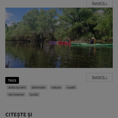
ÎNAINTE »
ÎNAINTE »
TAGS
delta dunării
destinatie
natura
rusalii
stiri interne
turisti
CITEȘTE ȘI