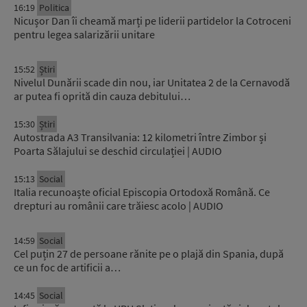
16:19
Politica
Nicușor Dan îi cheamă marți pe liderii partidelor la Cotroceni
pentru legea salarizării unitare
15:52
Știri
Nivelul Dunării scade din nou, iar Unitatea 2 de la Cernavodă
ar putea fi oprită din cauza debitului…
15:30
Știri
Autostrada A3 Transilvania: 12 kilometri între Zimbor și
Poarta Sălajului se deschid circulației | AUDIO
15:13
Social
Italia recunoaște oficial Episcopia Ortodoxă Română. Ce
drepturi au românii care trăiesc acolo | AUDIO
14:59
Social
Cel puțin 27 de persoane rănite pe o plajă din Spania, după
ce un foc de artificii a…
14:45
Social