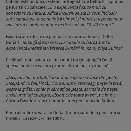
Cătălin este un bucureștean îndrăgostit de Deltă. El îi plimbă
pe turiști cu caiacele:
„E o experiență foarte mult cu
conectare cu natura. Adică inclusiv se stă la cort, inclusiv
sunt canale pe unde nu intră nimeni și nimic sau poate nu a
mai intrat o ambarcațiune motorizată de 30–40 de ani.”
Există și alte oferte de plimbare în natura de vis a Deltei
Dunării, adaugă și Roxana:
„Excursiile cu barca sunt o
experiență inedită la vărsarea Dunării în mare, plaja Sulina”
.
Pe lângă toate astea, cei mai mulți turiști ajung în Deltă
special pentru a savura produsele din pește proaspăt.
„Aici, nu știu, probabil doar dulceață nu se face din pește.
Începând cu felul întâi, ciorbe, supe, storceag, pește la tavă,
pește la grătar, chiar și cârnați de pește, sarmale de pește,
ardei umpluți cu pește, absolut de toate avem
”, ne îmbie
Corina Davidov, reprezentanta unei pensiuni din Sulina.
Pentru lunile de vară, în Delta Dunării sunt deja pensiuni și
hoteluri cu rezervări de 100%.