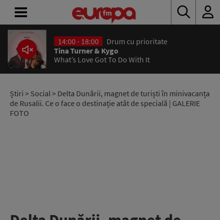
14:00 - 18:00
Drum cu prioritate
ACASĂ
Tina Turner & Kygo
What’s Love Got To Do With It
ȘTIRI
RADIO
Știri
>
Social
> Delta Dunării, magnet de turiști în minivacanța
de Rusalii. Ce o face o destinație atât de specială | GALERIE
FOTO
CONCURSURI
PODCAST
ASCULTĂ
LIVE