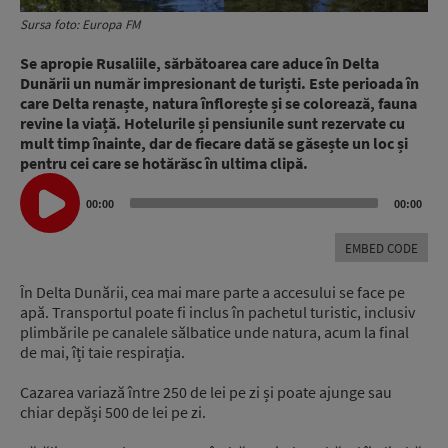
Sursa foto: Europa FM
Se apropie Rusaliile, sărbătoarea care aduce în Delta
Dunării un număr impresionant de turiști. Este perioada în
care Delta renaște, natura înflorește și se colorează, fauna
revine la viață. Hotelurile și pensiunile sunt rezervate cu
mult timp înainte, dar de fiecare dată se găsește un loc și
pentru cei care se hotărăsc în ultima clipă.
Audio
Player
00:00
00:00
EMBED CODE
În Delta Dunării, cea mai mare parte a accesului se face pe
apă. Transportul poate fi inclus în pachetul turistic, inclusiv
plimbările pe canalele sălbatice unde natura, acum la final
de mai, îți taie respirația.
Cazarea variază între 250 de lei pe zi și poate ajunge sau
chiar depăși 500 de lei pe zi.