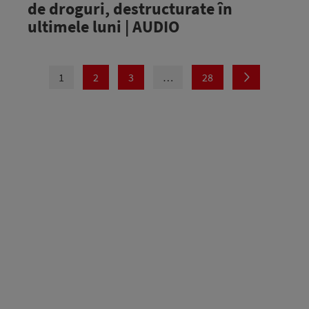
de droguri, destructurate în
ultimele luni | AUDIO
1
2
3
…
28