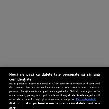
Nouă ne pasă ca datele tale personale să rămână
confidențiale
Noi și partenerii noștri
585
stocăm și/sau accesăm informații pe dispozitivul
dvs., precum identificatorii cookie unici pentru prelucrarea datelor cu caracter
personal. Puteți accepta sau gestiona alegerile dvs. făcând clic mai jos sau în
orice moment, pe pagina cu politica de confidențialitate. Aceste alegeri vor fi
raportate partenerilor noștri și nu vă vor afecta navigarea.
Mai multe detalii
Atât noi, cât și partenerii noștri prelucrăm datele pentru a
oferi: