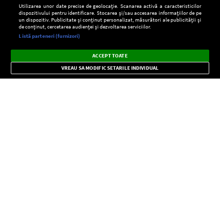
Utilizarea unor date precise de geolocație. Scanarea activă a caracteristicilor
dispozitivului pentru identificare. Stocarea și/sau accesarea informațiilor de pe
un dispozitiv. Publicitate și conținut personalizat, măsurători ale publicității și
de conținut, cercetarea audienței și dezvoltarea serviciilor.
Setări:
Listă parteneri (furnizori)
Ascultă Europa FM în aplicație
Dark
×
Instalează
Radio live, podcasturi, știri și alerte
ACCEPT TOATE
Mode
importante.
VREAU SA MODIFIC SETARILE INDIVIDUAL
CONFIDENŢIALITATE
Copyright © Europa FM. Toate drepturile rezervate. 2026
SOCIAL