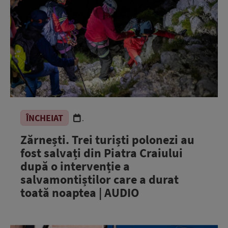
ÎNCHEIAT
.
Zărnești. Trei turiști polonezi au
fost salvați din Piatra Craiului
după o intervenție a
salvamontiștilor care a durat
toată noaptea | AUDIO