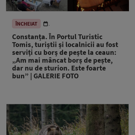
ÎNCHEIAT
.
Constanța. În Portul Turistic
Tomis, turiștii și localnicii au fost
serviți cu borș de pește la ceaun:
„Am mai mâncat borș de pește,
dar nu de sturion. Este foarte
bun” | GALERIE FOTO