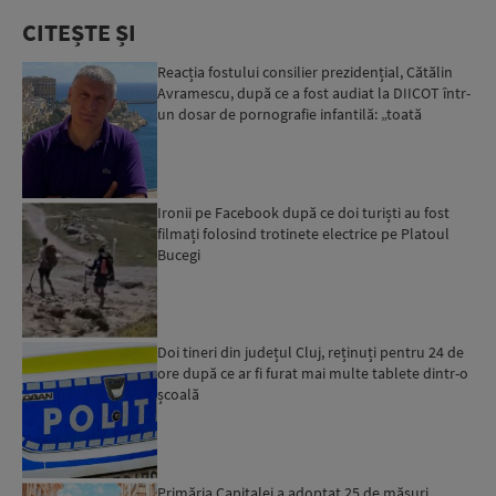
CITEȘTE ȘI
Reacția fostului consilier prezidențial, Cătălin
Avramescu, după ce a fost audiat la DIICOT într-
un dosar de pornografie infantilă: „toată
povestea es...
Ironii pe Facebook după ce doi turiști au fost
filmați folosind trotinete electrice pe Platoul
Bucegi
Doi tineri din județul Cluj, reținuți pentru 24 de
ore după ce ar fi furat mai multe tablete dintr-o
școală
Primăria Capitalei a adoptat 25 de măsuri