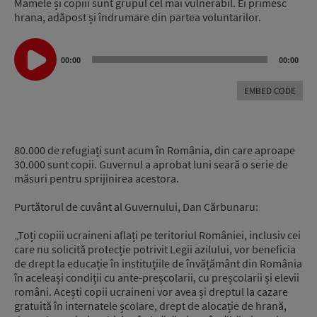
Mamele și copiii sunt grupul cel mai vulnerabil. Ei primesc
hrana, adăpost și îndrumare din partea voluntarilor.
Audio
Player
00:00
00:00
EMBED CODE
80.000 de refugiați sunt acum în România, din care aproape
30.000 sunt copii. Guvernul a aprobat luni seară o serie de
măsuri pentru sprijinirea acestora.
Purtătorul de cuvânt al Guvernului, Dan Cărbunaru:
„Toți copiii ucraineni aflați pe teritoriul României, inclusiv cei
care nu solicită protecție potrivit Legii azilului, vor beneficia
de drept la educație în instituțiile de învățământ din România
în aceleași condiții cu ante-preșcolarii, cu preșcolarii și elevii
români. Acești copii ucraineni vor avea și dreptul la cazare
gratuită în internatele școlare, drept de alocație de hrană,