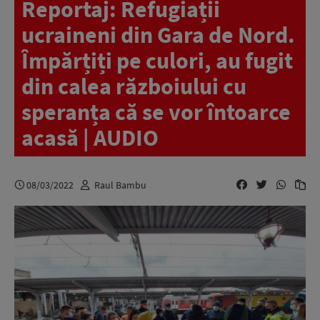
Reportaj: Refugiații
ucraineni din Gara de Nord.
Împărțiți pe culori, au fugit
din calea războiului cu
speranța că se vor întoarce
acasă | AUDIO
08/03/2022
Raul Bambu