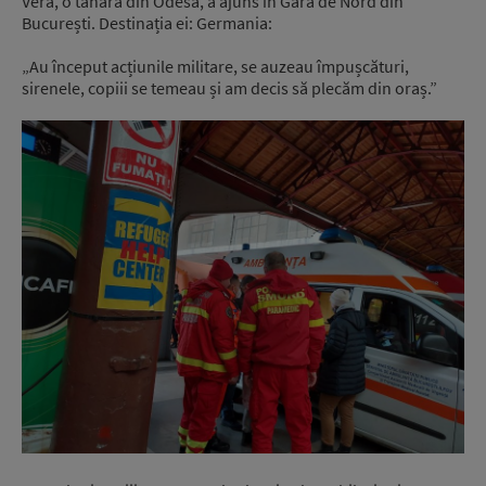
Vera, o tânără din Odesa, a ajuns în Gara de Nord din
București. Destinația ei: Germania:
„Au început acțiunile militare, se auzeau împușcături,
sirenele, copiii se temeau și am decis să plecăm din oraș.”