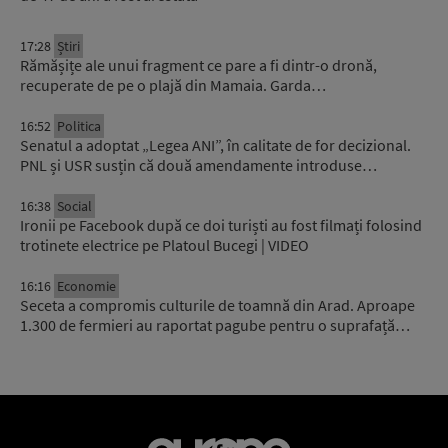
17:28
Știri
Rămășițe ale unui fragment ce pare a fi dintr-o dronă,
recuperate de pe o plajă din Mamaia. Garda…
16:52
Politica
Senatul a adoptat „Legea ANI”, în calitate de for decizional.
PNL și USR susțin că două amendamente introduse…
16:38
Social
Ironii pe Facebook după ce doi turiști au fost filmați folosind
trotinete electrice pe Platoul Bucegi | VIDEO
16:16
Economie
Seceta a compromis culturile de toamnă din Arad. Aproape
1.300 de fermieri au raportat pagube pentru o suprafață…