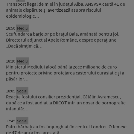
Transport ilegal de miei în județul Alba. ANSVSA caută 41 de
animale dispărute și avertizează asupra riscului
epidemiologic…
18:50
Mediu
Scufundarea barjelor pe brațul Bala, amânată pentru joi.
Directorul adjunct al Apele Române, despre operațiune:
„Dacă simțim că…
18:20
Mediu
Ministerul Mediului alocă până la zece milioane de euro
pentru proiecte privind protejarea castorului eurasiatic și a
păsărilor…
18:05
Social
Reacția fostului consilier prezidențial, Cătălin Avramescu,
după ce a fost audiat la DIICOT într-un dosar de pornografie
infantilă:…
17:45
Social
Patru bărbați au fost înjunghiați în centrul Londrei. O femeie
de 47 de ani a fost arestată