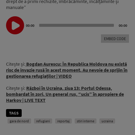
drept de a primi rechizite, îmbrăcăminte, încălțăminte și
manuale”
Audio
Player
00:00
00:00
EMBED CODE
Citește și:
Bogdan Aurescu: În Republica Moldova nu există
risc de invazie rusă în acest moment. Au nevoie de sprijin în
gestionarea refugiaților | VIDEO
Citește și:
Război în Ucraina, ziua 13: Portul Odessa,
bombardat în zori. Un general rus, “ucis” în apropiere de
Harkov | LIVE TEXT
TAGS
gara de nord
refugiani
reportaj
stiri interne
ucraina