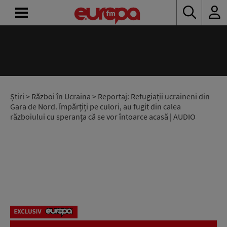
ACASĂ
ȘTIRI
RADIO
Știri
>
Război în Ucraina
> Reportaj: Refugiații ucraineni din
Gara de Nord. Împărțiți pe culori, au fugit din calea
războiului cu speranța că se vor întoarce acasă | AUDIO
CONCURSURI
PODCAST
ASCULTĂ
LIVE