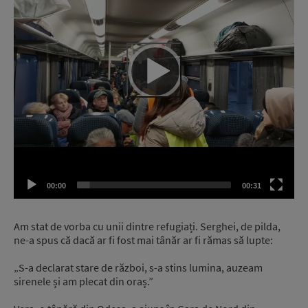
00:00
00:31
Am stat de vorba cu unii dintre refugiați. Serghei, de pilda,
ne-a spus că dacă ar fi fost mai tânăr ar fi rămas să lupte:
„S-a declarat stare de război, s-a stins lumina, auzeam
sirenele și am plecat din oraș.”