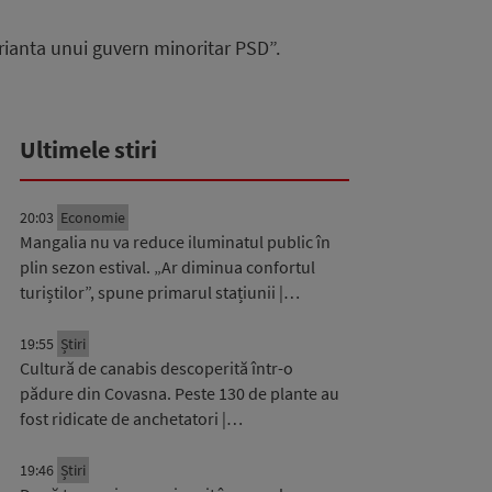
arianta unui guvern minoritar PSD”.
Ultimele stiri
20:03
Economie
Mangalia nu va reduce iluminatul public în
plin sezon estival. „Ar diminua confortul
turiștilor”, spune primarul stațiunii |…
19:55
Știri
Cultură de canabis descoperită într-o
pădure din Covasna. Peste 130 de plante au
fost ridicate de anchetatori |…
19:46
Știri