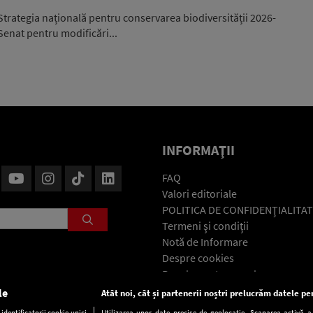
trategia națională pentru conservarea biodiversității 2026-
 Senat pentru modificări...
INFORMAŢII
FAQ
Valori editoriale
POLITICA DE CONFIDENŢIALITAT
Termeni şi condiţii
Notă de Informare
Despre cookies
Regulament general
GDPR
le
Atât noi, cât și partenerii noștri prelucrăm datele pen
Contact
dentificatorii cookie unici
Utilizarea unor date precise de geolocație. Scanarea activă a c