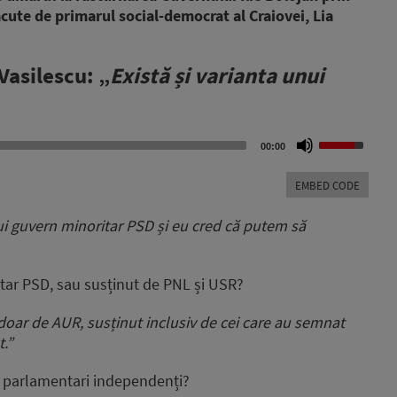
ăcute de primarul social-democrat al Craiovei, Lia
Vasilescu: „
Există și varianta unui
Use
00:00
Up/Down
Arrow
EMBED CODE
keys
to
nui guvern minoritar PSD și eu cred că putem să
increase
or
decrease
itar PSD, sau susținut de PNL și USR?
volume.
doar de AUR, susținut inclusiv de cei care au semnat
.”
și parlamentari independenți?