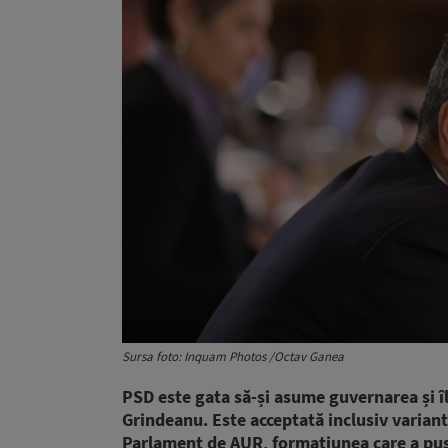
Sursa foto: Inquam Photos /Octav Ganea
PSD este gata să-și asume guvernarea și î
Grindeanu. Este acceptată inclusiv variant
Parlament de AUR, formațiunea care a pus 