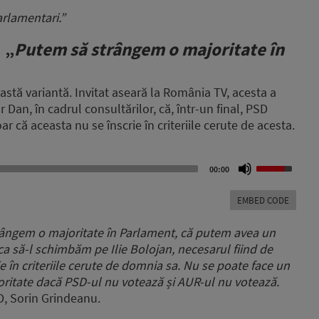
rlamentari.”
 „
Putem să strângem o majoritate în
astă variantă. Invitat aseară la România TV, acesta a
 Dan, în cadrul consultărilor, că, într-un final, PSD
r că aceasta nu se înscrie în criteriile cerute de acesta.
Use
00:00
Up/Down
Arrow
EMBED CODE
keys
to
trângem o majoritate în Parlament, că putem avea un
increase
a să-l schimbăm pe Ilie Bolojan, necesarul fiind de
or
e în criteriile cerute de domnia sa. Nu se poate face un
decrease
volume.
ritate dacă PSD-ul nu votează și AUR-ul nu votează.
SD, Sorin Grindeanu.