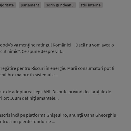
joritate
parlament
sorin grindeanu
stiri interne
 Moody’s va menține ratingul României. „Dacă nu vom avea o
ut nimic”. Ce spune despre viit...
egătire pentru Riscuri în energie. Marii consumatori pot fi
hilibre majore în sistemul e...
nte de adoptarea Legii ANI. Dispute privind declarațiile de
ilor: „Cum definiți amantele...
înscris încă pe platforma Ghișeul.ro, anunță Oana Gheorghiu.
ntru a nu pierde fondurile ...