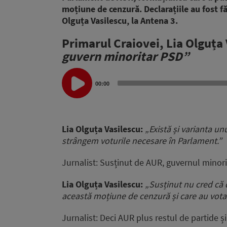
moțiune de cenzură. Declarațiile au fost f
Olguța Vasilescu, la Antena 3.
Primarul
Craiovei, Lia Olguța 
guvern minoritar PSD”
Audio
Player
00:00
Lia Olguța Vasilescu:
„Există și varianta u
strângem voturile necesare în Parlament.”
Jurnalist: Susținut de AUR, guvernul minor
Lia Olguța Vasilescu:
„Susținut nu cred că 
această moțiune de cenzură și care au votat
Jurnalist: Deci AUR plus restul de partide 