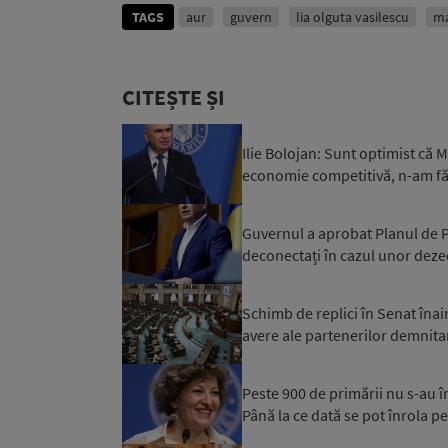
TAGS
aur
guvern
lia olguta vasilescu
ma
CITEȘTE ȘI
Ilie Bolojan: Sunt optimist că
economie competitivă, n-am făc
Guvernul a aprobat Planul de Pr
deconectați în cazul unor dezec
Schimb de replici în Senat înai
avere ale partenerilor demnitar
Peste 900 de primării nu s-au 
Până la ce dată se pot înrola pe