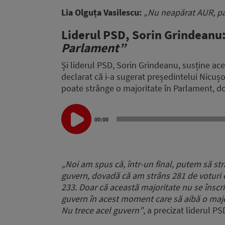
Lia Olguța Vasilescu:
„Nu neapărat AUR, pa
Liderul PSD, Sorin Grindeanu:
Parlament”
Și liderul PSD, Sorin Grindeanu, susține ace
declarat că i-a sugerat președintelui Nicușor
poate strânge o majoritate în Parlament, doa
Audio
Player
00:00
„Noi am spus că, într-un final, putem să s
guvern, dovadă că am strâns 281 de voturi c
233. Doar că această majoritate nu se înscri
guvern în acest moment care să aibă o majo
Nu trece acel guvern”
, a precizat liderul P