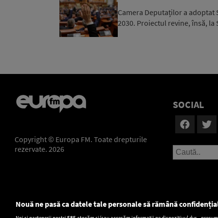
Camera Deputaților a adoptat S
2030. Proiectul revine, însă, la
SOCIAL
Copyright © Europa FM. Toate drepturile
rezervate. 2026
Nouă ne pasă ca datele tale personale să rămână confidenția
Setări:
Noi și partenerii noștri
585
stocăm și/sau accesăm informații pe dispozitivul dvs., precum i