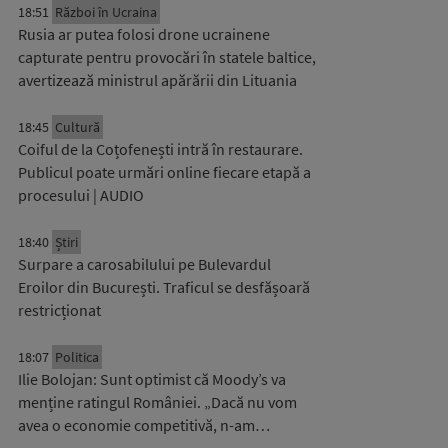
18:51
Război în Ucraina
Rusia ar putea folosi drone ucrainene
capturate pentru provocări în statele baltice,
avertizează ministrul apărării din Lituania
18:45
Cultură
Coiful de la Coțofenești intră în restaurare.
Publicul poate urmări online fiecare etapă a
procesului | AUDIO
18:40
Știri
Surpare a carosabilului pe Bulevardul
Eroilor din București. Traficul se desfășoară
restricționat
18:07
Politica
Ilie Bolojan: Sunt optimist că Moody’s va
menține ratingul României. „Dacă nu vom
avea o economie competitivă, n-am…