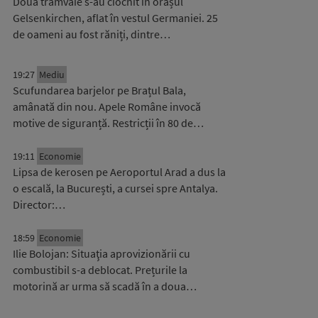
Două tramvaie s-au ciocnit în orașul
Gelsenkirchen, aflat în vestul Germaniei. 25
de oameni au fost răniți, dintre…
19:27
Mediu
Scufundarea barjelor pe Brațul Bala,
amânată din nou. Apele Române invocă
motive de siguranță. Restricții în 80 de…
19:11
Economie
Lipsa de kerosen pe Aeroportul Arad a dus la
o escală, la București, a cursei spre Antalya.
Director:…
18:59
Economie
Ilie Bolojan: Situaţia aprovizionării cu
combustibil s-a deblocat. Prețurile la
motorină ar urma să scadă în a doua…