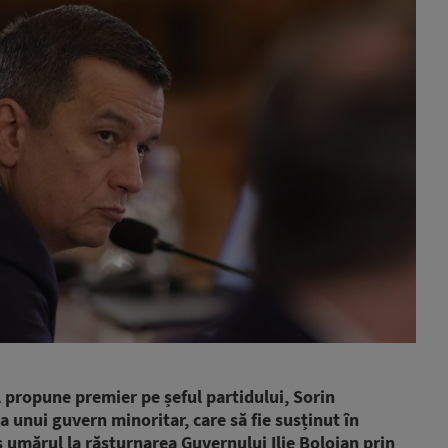
l propune premier pe șeful partidului, Sorin
a unui guvern minoritar, care să fie susținut în
umărul la răsturnarea Guvernului Ilie Bolojan prin