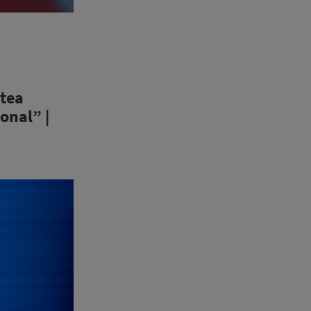
atea
onal” |