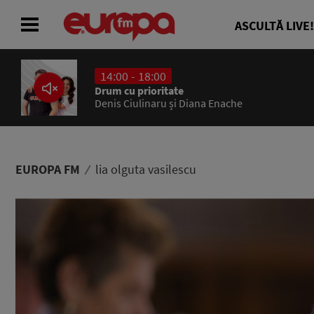
ASCULTĂ LIVE!
14:00 - 18:00
ACASĂ
Drum cu prioritate
Denis Ciulinaru și Diana Enache
ȘTIRI
RADIO
EUROPA FM
lia olguta vasilescu
CONCURSURI
PODCAST
ASCULTĂ LIVE