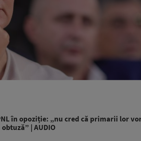
NL în opoziție: „nu cred că primarii lor vo
ă obtuză” | AUDIO