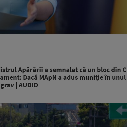
istrul Apărării a semnalat că un bloc din C
mament: Dacă MApN a adus muniție în unul
 grav | AUDIO