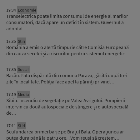
19:34
Economie
Transelectrica poate limita consumul de energie al marilor
consumatori, dacă apare un deficit în sistem. Guvernul a
adoptat…
18:35
Știri
România a emis o alertă timpurie către Comisia Europeană
din cauza secetei și a riscurilor pentru sistemul energetic
17:35
Social
Bacău: Fata dispărută din comuna Parava, găsită după trei
zile în localitate. Poliția face apel la părinți privind…
17:19
Mediu
Sibiu: Incendiu de vegetație pe Valea Avrigului. Pompierii
intervin cu două autospeciale de stingere și o autospecială
de…
17:11
Știri
Scufundarea primei barje pe Brațul Bala. Operațiunea ar
putea dura până la patru ore. „Vom reuși să creștem…