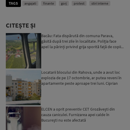
TAGS
angajati
finante
gorj
protest
stiri interne
CITEȘTE ȘI
Bacău: Fata dispărută din comuna Parava,
găsită după trei zile în localitate. Poliția face
apel la părinți privind grija sporită față de copii...
Locatarii blocului din Rahova, unde a avut loc
explozia de pe 17 octombrie, ar putea reveni în
apartamente peste aproape trei luni. Ciprian
Ciucu: Vor...
ELCEN a oprit preventiv CET Grozăvești din
cauza caniculei. Furnizarea apei calde în
Bucureşti nu este afectată