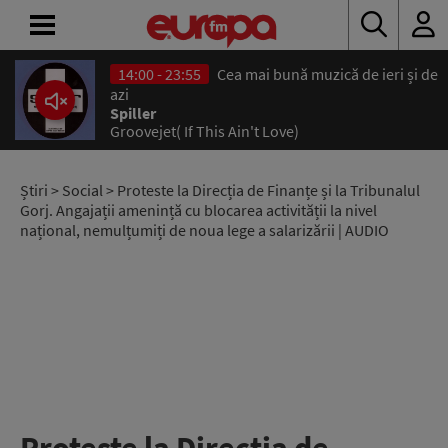
14:00 - 23:55
Cea mai bună muzică de ieri și de
ACASĂ
azi
Spiller
Groovejet( If This Ain't Love)
ȘTIRI
RADIO
Știri
>
Social
> Proteste la Direcția de Finanțe și la Tribunalul
Gorj. Angajații amenință cu blocarea activității la nivel
național, nemulțumiți de noua lege a salarizării | AUDIO
CONCURSURI
PODCAST
ASCULTĂ
LIVE