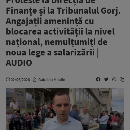
Proteste la Direcția de
Finanțe și la Tribunalul Gorj.
Angajații amenință cu
blocarea activității la nivel
național, nemulțumiți de
noua lege a salarizării |
AUDIO
02/06/2026
Gabriela Mladin