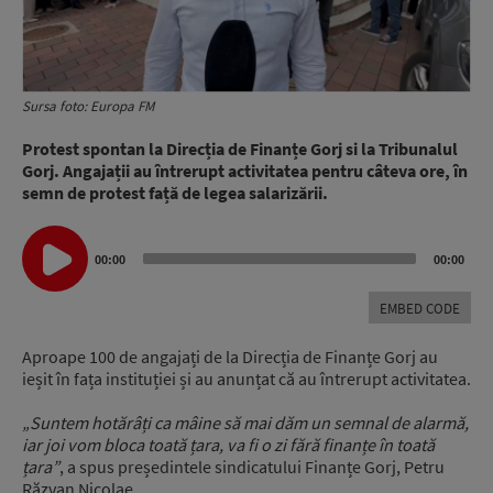
Sursa foto: Europa FM
Protest spontan la Direcția de Finanțe Gorj si la Tribunalul
Gorj. Angajații au întrerupt activitatea pentru câteva ore, în
semn de protest față de legea salarizării.
Audio
00:00
00:00
Player
EMBED CODE
Aproape 100 de angajați de la Direcția de Finanțe Gorj au
ieșit în fața instituției și au anunțat că au întrerupt activitatea.
„
Suntem hotărâți ca mâine să mai dăm un semnal de alarmă,
iar joi vom bloca
toată țara, va fi o zi fără finanțe în toată
țara”
, a spus președintele sindicatului Finanțe Gorj, Petru
Răzvan Nicolae.