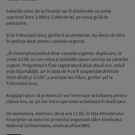
Salariile celor de la Finanțe vor fi diminuate cu sume
cuprinse între 2.000 și 5.000 de lei, pe noua grilă de
salarizare.
Și la Tribunalul Gorj, grefierii au protestat. Au decis să intre
în ședințe doar pentru cauzele urgente.
„
În instanță se judecă doar cauzele urgente,
după care, la
orele 12:00, se vor relua și celelalte cauze care nu au caracter
urgent.
Programul a fi pe registratură doar două ore, adică
este înjumătățit,
iar în data de 4 va fi suspendat definitiv
între 08:00 și 12:00”,
a precizat Ion Păun, grefier șef la
Tribunalul Gorj.
Angajații spun că și miercuri vor întrerupe activitatea pentru
câteva ore, iar joi vor întrerupe total activitatea în toată țara.
De asemenea, miercuri, de la ora 11:00, în fața Ministerului
Finanțelor va avea loc protestul organizat către Sindicatul
Național Solidaritatea, sindicat afiliat BNS.