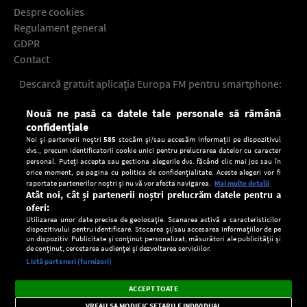
Despre cookies
Regulament general
GDPR
Contact
Descarcă gratuit aplicaţia Europa FM pentru smartphone:
Nouă ne pasă ca datele tale personale să rămână
confidențiale
Noi și partenerii noștri
585
stocăm și/sau accesăm informații pe dispozitivul
dvs., precum identificatorii cookie unici pentru prelucrarea datelor cu caracter
personal. Puteți accepta sau gestiona alegerile dvs. făcând clic mai jos sau în
orice moment, pe pagina cu politica de confidențialitate. Aceste alegeri vor fi
raportate partenerilor noștri și nu vă vor afecta navigarea.
Mai multe detalii
Atât noi, cât și partenerii noștri prelucrăm datele pentru a
oferi:
Utilizarea unor date precise de geolocație. Scanarea activă a caracteristicilor
dispozitivului pentru identificare. Stocarea și/sau accesarea informațiilor de pe
un dispozitiv. Publicitate și conținut personalizat, măsurători ale publicității și
de conținut, cercetarea audienței și dezvoltarea serviciilor.
Setări:
Listă parteneri (furnizori)
Ascultă Europa FM în aplicație
Dark
×
Instalează
Radio live, podcasturi, știri și alerte
ACCEPT TOATE
Mode
importante.
VREAU SA MODIFIC SETARILE INDIVIDUAL