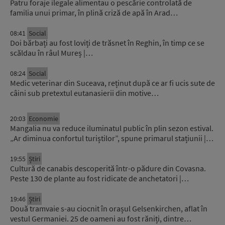
Patru foraje ilegale alimentau o pescărie controlată de
familia unui primar, în plină criză de apă în Arad…
08:41
Social
Doi bărbați au fost loviți de trăsnet în Reghin, în timp ce se
scăldau în râul Mureș |…
08:24
Social
Medic veterinar din Suceava, reținut după ce ar fi ucis sute de
câini sub pretextul eutanasierii din motive…
20:03
Economie
Mangalia nu va reduce iluminatul public în plin sezon estival.
„Ar diminua confortul turiștilor”, spune primarul stațiunii |…
19:55
Știri
Cultură de canabis descoperită într-o pădure din Covasna.
Peste 130 de plante au fost ridicate de anchetatori |…
19:46
Știri
Două tramvaie s-au ciocnit în orașul Gelsenkirchen, aflat în
vestul Germaniei. 25 de oameni au fost răniți, dintre…