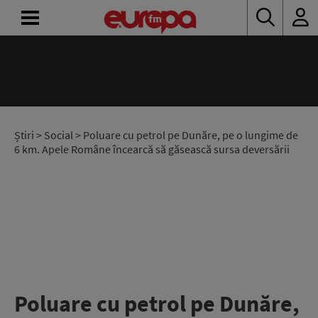
ACASĂ
ȘTIRI
RADIO
Știri
>
Social
> Poluare cu petrol pe Dunăre, pe o lungime de
6 km. Apele Române încearcă să găsească sursa deversării
CONCURSURI
PODCAST
ASCULTĂ
LIVE
Poluare cu petrol pe Dunăre,