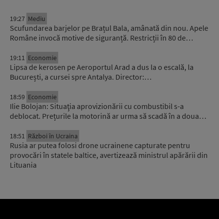
19:27
Mediu
Scufundarea barjelor pe Brațul Bala, amânată din nou. Apele
Române invocă motive de siguranță. Restricții în 80 de…
19:11
Economie
Lipsa de kerosen pe Aeroportul Arad a dus la o escală, la
București, a cursei spre Antalya. Director:…
18:59
Economie
Ilie Bolojan: Situaţia aprovizionării cu combustibil s-a
deblocat. Prețurile la motorină ar urma să scadă în a doua…
18:51
Război în Ucraina
Rusia ar putea folosi drone ucrainene capturate pentru
provocări în statele baltice, avertizează ministrul apărării din
Lituania