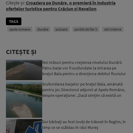
Citește și:
Croaziera pe Dunăre, o premieră în industria
ofertelor turistice pentru Crăciun și Revelion
TAGS
apele romane
dunăre
poluare
portile de fier 1
stiri interne
CITEȘTE ȘI
Noi măsuri pentru creșterea nivelului Dunării.
Patru barje vor fi scufundate la intrarea pe
brațul Bala pentru a direcționa debitul fluviului
către Ce...
Scufundarea barjelor pe brațul Bala, amânată
pentru joi. Directorul adjunct al Apele Române,
despre operațiune: „Dacă simțim că există un
minim risc, ...
Doi bărbați au fost loviți de trăsnet în Reghin, în
timp ce se scăldau în râul Mureș