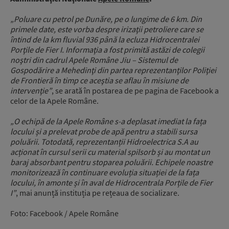
„Poluare cu petrol pe Dunăre, pe o lungime de 6 km. Din
primele date, este vorba despre irizaţii petroliere care se
întind de la km fluvial 936 până la ecluza Hidrocentralei
Porţile de Fier I. Informaţia a fost primită astăzi de colegii
noştri din cadrul Apele Române Jiu – Sistemul de
Gospodărire a Mehedinţi din partea reprezentanţilor Poliţiei
de Frontieră în timp ce aceştia se aflau în misiune de
intervenţie”
, se arată în postarea de pe pagina de Facebook a
celor de la Apele Române.
„O echipă de la Apele Române s-a deplasat imediat la fața
locului și a prelevat probe de apă pentru a stabili sursa
poluării. Totodată, reprezentanții Hidroelectrica S.A au
acționat în cursul serii cu material spilsorb și au montat un
baraj absorbant pentru stoparea poluării. Echipele noastre
monitorizează în continuare evoluția situației de la fața
locului, în amonte și în aval de Hidrocentrala Porțile de Fier
I”
, mai anunță instituția pe rețeaua de socializare.
Foto: Facebook / Apele Române