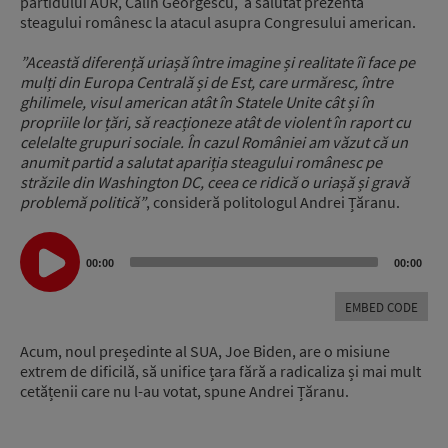
partidului AUR, Călin Georgescu, a salutat prezenta
steagului românesc la atacul asupra Congresului american.
”Această diferență uriașă între imagine și realitate îi face pe
mulți din Europa Centrală și de Est, care urmăresc, între
ghilimele, visul american atât în Statele Unite cât și în
propriile lor țări, să reacționeze atât de violent în raport cu
celelalte grupuri sociale. În cazul României am văzut că un
anumit partid a salutat apariția steagului românesc pe
străzile din Washington DC, ceea ce ridică o uriașă și gravă
problemă politică”
, consideră politologul Andrei Țăranu.
Audio
Player
00:00
00:00
EMBED CODE
Acum, noul președinte al SUA, Joe Biden, are o misiune
extrem de dificilă, să unifice țara fără a radicaliza și mai mult
cetățenii care nu l-au votat, spune Andrei Țăranu.