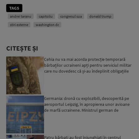
TAGS
andrei taranu
capitoliu
congresul sua
donald trump
stiri externe
washington dc
CITEȘTE ȘI
Cehia nu va mai acorda protecție temporară
bărbaților ucraineni apți pentru serviciul militar
care nu dovedesc că și-au îndeplinit obligațiile
militar...
Germania: dronă cu explozibili, descoperită pe
aeroportul Leipzig, în apropierea unor avioane
de marfă ucrainene. Ministrul german de
Interne: „Avem d...
Patru bărbați au fost înjunghiați în centrul