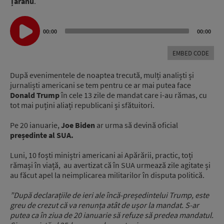
Țăranu
.
Audio
Player
00:00
00:00
EMBED CODE
După evenimentele de noaptea trecută, mulți analiști și
jurnaliști americani se tem pentru ce ar mai putea face
Donald Trump
în cele 13 zile de mandat care i-au rămas, cu
tot mai puțini aliați republicani și sfătuitori.
Pe 20 ianuarie,
Joe Biden
ar urma să devină oficial
președinte al SUA.
Luni, 10 foști miniștri americani ai Apărării, practic, toți
rămași în viață, au avertizat că în SUA urmează zile agitate și
au făcut apel la neimplicarea militarilor în disputa politică.
”După declarațiile de ieri ale încă-președintelui Trump, este
greu de crezut că va renunța atât de ușor la mandat. S-ar
putea ca în ziua de 20 ianuarie să refuze să predea mandatul.