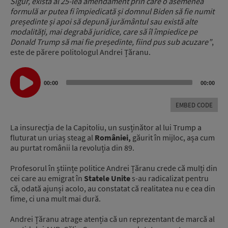
Sigur, există al 25-lea amendament prin care o asemenea
formulă ar putea fi împiedicată și domnul Biden să fie numit
președinte și apoi să depună jurământul sau există alte
modalități, mai degrabă juridice, care să îl împiedice pe
Donald Trump să mai fie președinte, fiind pus sub acuzare”
,
este de părere politologul Andrei Țăranu.
Audio
Player
00:00
00:00
EMBED CODE
La insurecția de la Capitoliu, un susținător al lui Trump a
fluturat un uriaș steag al
României,
găurit în mijloc, așa cum
au purtat românii la revoluția din 89.
Profesorul în științe politice Andrei Țăranu crede că mulți din
cei care au emigrat în
Statele Unite
s-au radicalizat pentru
că, odată ajunși acolo, au constatat că realitatea nu e cea din
fime, ci una mult mai dură.
Andrei Țăranu atrage atenția că un reprezentant de marcă al