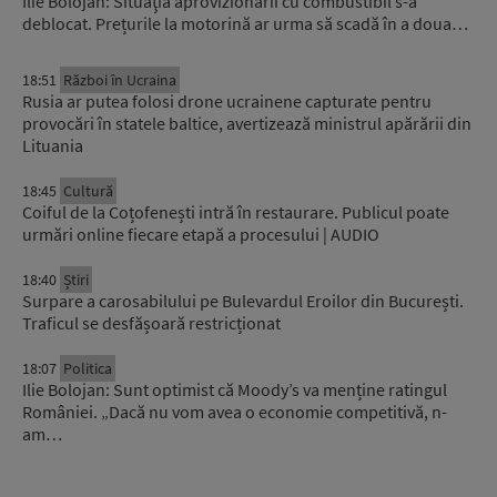
Ilie Bolojan: Situaţia aprovizionării cu combustibil s-a
deblocat. Prețurile la motorină ar urma să scadă în a doua…
18:51
Război în Ucraina
Rusia ar putea folosi drone ucrainene capturate pentru
provocări în statele baltice, avertizează ministrul apărării din
Lituania
18:45
Cultură
Coiful de la Coțofenești intră în restaurare. Publicul poate
urmări online fiecare etapă a procesului | AUDIO
18:40
Știri
Surpare a carosabilului pe Bulevardul Eroilor din București.
Traficul se desfășoară restricționat
18:07
Politica
Ilie Bolojan: Sunt optimist că Moody’s va menține ratingul
României. „Dacă nu vom avea o economie competitivă, n-
am…