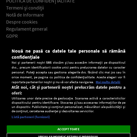
POLITICA DE CONFIDENŢIALITATE
Termeni şi condiţii
Notă de Informare
Despre cookies
Regulament general
GDPR
Contact
Nouă ne pasă ca datele tale personale să rămână
Descarcă gratuit aplicaţia Europa FM pentru smartphone:
confidențiale
Noi și partenerii noștri
585
stocăm și/sau accesăm informații pe dispozitivul
dvs., precum identificatorii cookie unici pentru prelucrarea datelor cu caracter
personal. Puteți accepta sau gestiona alegerile dvs. făcând clic mai jos sau în
orice moment, pe pagina cu politica de confidențialitate. Aceste alegeri vor fi
raportate partenerilor noștri și nu vă vor afecta navigarea.
Mai multe detalii
Atât noi, cât și partenerii noștri prelucrăm datele pentru a
oferi:
Utilizarea unor date precise de geolocație. Scanarea activă a caracteristicilor
dispozitivului pentru identificare. Stocarea și/sau accesarea informațiilor de pe
un dispozitiv. Publicitate și conținut personalizat, măsurători ale publicității și
de conținut, cercetarea audienței și dezvoltarea serviciilor.
Setări:
Listă parteneri (furnizori)
Ascultă Europa FM în aplicație
Dark
×
Instalează
Radio live, podcasturi, știri și alerte
ACCEPT TOATE
Mode
importante.
VREAU SA MODIFIC SETARILE INDIVIDUAL