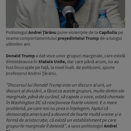
Politologul
Andrei Țărănu
pune violențele de la
Capitoliu
pe
seama comportamentului
președintelui Trump
de-a lungul
ultimilor ani.
Donald Trump
a dat voce unor grupuri marginale, care există
dintotdeauna în
Statele Unite,
dar care până acum, nu au
fost încurajate pe față, la nivel înalt. de politcieni, spune
profesorul Andrei Țăranu.
”Discursul lui Donald Trump este un discurs al urii, un
discurs al divizării, a făcut ca aceste grupuri, multe dintre ele
marginale, până de curând, să capete o voce, odată chemate
în Washington DC să reacționeze foarte violent. E o mare
problemă, pe care noi nu prea o înțelegem, faptul că
democrația americană a devenit de foarte multă vreme și o
formă de aristocrație, că există un establishment pe care
grupurile marginale îl detestă”
, a spus politologul
Andrei