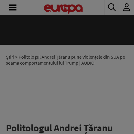
ACASĂ
ȘTIRI
RADIO
Știri
> Politologul Andrei Țăranu pune violențele din SUA pe
seama comportamentului lui Trump | AUDIO
CONCURSURI
PODCAST
ASCULTĂ
LIVE
Politologul Andrei Țăranu