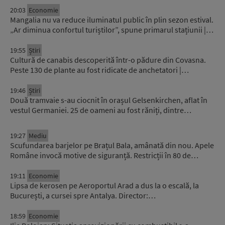
20:03
Economie
Mangalia nu va reduce iluminatul public în plin sezon estival.
„Ar diminua confortul turiștilor”, spune primarul stațiunii |…
19:55
Știri
Cultură de canabis descoperită într-o pădure din Covasna.
Peste 130 de plante au fost ridicate de anchetatori |…
19:46
Știri
Două tramvaie s-au ciocnit în orașul Gelsenkirchen, aflat în
vestul Germaniei. 25 de oameni au fost răniți, dintre…
19:27
Mediu
Scufundarea barjelor pe Brațul Bala, amânată din nou. Apele
Române invocă motive de siguranță. Restricții în 80 de…
19:11
Economie
Lipsa de kerosen pe Aeroportul Arad a dus la o escală, la
București, a cursei spre Antalya. Director:…
18:59
Economie