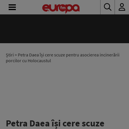
ACASĂ
ȘTIRI
RADIO
Știri
> Petra Daea își cere scuze pentru asocierea incinerării
porcilor cu Holocaustul
CONCURSURI
PODCAST
ASCULTĂ
LIVE
Petra Daea își cere scuze