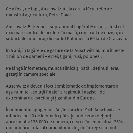
Ce a fost, de fapt, Auschwitz-ul, la care a făcut referire
ministrul agriculturii, Petre Daia?
Auschwitz-Birkenau – supranumit Lagărul Morții – a fost cel
mai mare centru de ucidere în masă, construit de naziști, în
suburbiile unui oraș din sudul Poloniei, la 60 km de Cracovia.
În 5 ani, în lagărele de gazare de la Auschwitz au murit peste
1 milion de oameni – evrei, țigani, ruși, polonezi.
Pe lângă înfometare, muncă silnică și bătăi, deținuții erau
gazați în camere speciale.
Auschwitz a devenit locul emblematic de implementare a
așa-numitei „soluții finale” a regimului nazist – de
extreminare a evreilor și țiganilor din Europa.
În momentul apogeului său, în vara lui 1944, Auschwitz se
întindea pe 40 de kilometri pătraţi, unde erau deţinuţi
aproximativ 135.000 de oameni, ceea ce însemna doar 25%
din numărul total al oamenilor închişi în întreg sistemul