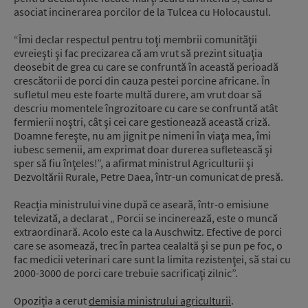
asociat incinerarea porcilor de la Tulcea cu Holocaustul.
“Îmi declar respectul pentru toţi membrii comunităţii
evreieşti şi fac precizarea că am vrut să prezint situaţia
deosebit de grea cu care se confruntă în această perioadă
crescătorii de porci din cauza pestei porcine africane. În
sufletul meu este foarte multă durere, am vrut doar să
descriu momentele îngrozitoare cu care se confruntă atât
fermierii noştri, cât şi cei care gestionează această criză.
Doamne fereşte, nu am jignit pe nimeni în viaţa mea, îmi
iubesc semenii, am exprimat doar durerea sufletească şi
sper să fiu înţeles!”, a afirmat ministrul Agriculturii şi
Dezvoltării Rurale, Petre Daea, într-un comunicat de presă.
Reacția ministrului vine după ce aseară, într-o emisiune
televizată, a declarat „ Porcii se incinerează, este o muncă
extraordinară. Acolo este ca la Auschwitz. Efective de porci
care se asomează, trec în partea cealaltă şi se pun pe foc, o
fac medicii veterinari care sunt la limita rezistenţei, să stai cu
2000-3000 de porci care trebuie sacrificaţi zilnic”.
Opoziția a cerut
demisia ministrului agriculturii
.