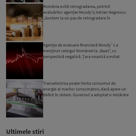
România evită retrogradarea, potrivit
evaluărilor agenției Moody's| Adrian Negrescu:
,,Suntem la un pas de retrogradare în
următoarele 18-20 de luni, ...
Agenția de evaluare financiară Moody`s a
menținut ratingul României la „Baa3”, cu
perspectivă negativă. Țara noastră a evitat
momentan retrogradarea...
Transelectrica poate limita consumul de
energie al marilor consumatori, dacă apare un
deficit în sistem. Guvernul a adoptat o Hotărâre
în acest sens...
Ultimele stiri