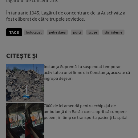
lagărului de concentrare.
În ianuarie 1945, Lagărul de concentrare de la Auschwitz a
fost eliberat de către trupele sovietice.
TAGS
holocaust
petre daea
porci
scuze
stiri interne
CITEȘTE ȘI
Instanța Supremă i-a suspendat temporar
activitatea unei firme din Constanța, acuzate că
îngropa deșeuri
7000 de lei amendă pentru echipajul de
ambulanță din Bacău care a oprit să cumpere
pepeni, în timp ce transporta pacienți la spital