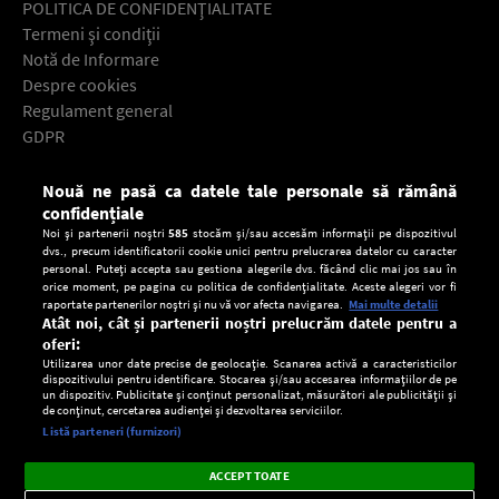
POLITICA DE CONFIDENŢIALITATE
Termeni şi condiţii
Notă de Informare
Despre cookies
Regulament general
GDPR
Contact
Nouă ne pasă ca datele tale personale să rămână
Descarcă gratuit aplicaţia Europa FM pentru smartphone:
confidențiale
Noi și partenerii noștri
585
stocăm și/sau accesăm informații pe dispozitivul
dvs., precum identificatorii cookie unici pentru prelucrarea datelor cu caracter
personal. Puteți accepta sau gestiona alegerile dvs. făcând clic mai jos sau în
orice moment, pe pagina cu politica de confidențialitate. Aceste alegeri vor fi
raportate partenerilor noștri și nu vă vor afecta navigarea.
Mai multe detalii
Atât noi, cât și partenerii noștri prelucrăm datele pentru a
oferi:
Utilizarea unor date precise de geolocație. Scanarea activă a caracteristicilor
dispozitivului pentru identificare. Stocarea și/sau accesarea informațiilor de pe
un dispozitiv. Publicitate și conținut personalizat, măsurători ale publicității și
de conținut, cercetarea audienței și dezvoltarea serviciilor.
Setări:
Listă parteneri (furnizori)
Ascultă Europa FM în aplicație
Dark
×
Instalează
Radio live, podcasturi, știri și alerte
ACCEPT TOATE
Mode
importante.