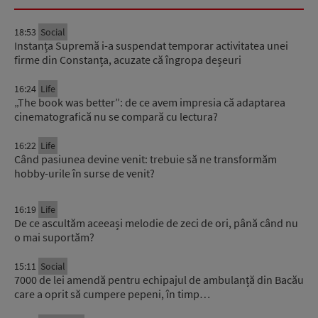
18:53
Social
Instanța Supremă i-a suspendat temporar activitatea unei
firme din Constanța, acuzate că îngropa deșeuri
16:24
Life
„The book was better”: de ce avem impresia că adaptarea
cinematografică nu se compară cu lectura?
16:22
Life
Când pasiunea devine venit: trebuie să ne transformăm
hobby-urile în surse de venit?
16:19
Life
De ce ascultăm aceeași melodie de zeci de ori, până când nu
o mai suportăm?
15:11
Social
7000 de lei amendă pentru echipajul de ambulanță din Bacău
care a oprit să cumpere pepeni, în timp…