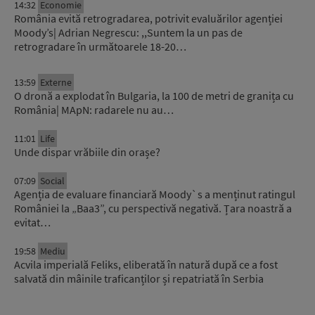
14:32
Economie
România evită retrogradarea, potrivit evaluărilor agenției
Moody’s| Adrian Negrescu: ,,Suntem la un pas de
retrogradare în următoarele 18-20…
13:59
Externe
O dronă a explodat în Bulgaria, la 100 de metri de granița cu
România| MApN: radarele nu au…
11:01
Life
Unde dispar vrăbiile din orașe?
07:09
Social
Agenția de evaluare financiară Moody`s a menținut ratingul
României la „Baa3”, cu perspectivă negativă. Țara noastră a
evitat…
19:58
Mediu
Acvila imperială Feliks, eliberată în natură după ce a fost
salvată din mâinile traficanților și repatriată în Serbia