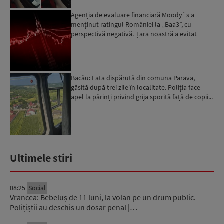
Agenția de evaluare financiară Moody`s a
menținut ratingul României la „Baa3”, cu
perspectivă negativă. Țara noastră a evitat
momentan retrogradarea...
Bacău: Fata dispărută din comuna Parava,
găsită după trei zile în localitate. Poliția face
apel la părinți privind grija sporită față de copii...
Ultimele stiri
08:25
Social
Vrancea: Bebeluș de 11 luni, la volan pe un drum public.
Polițiștii au deschis un dosar penal |…