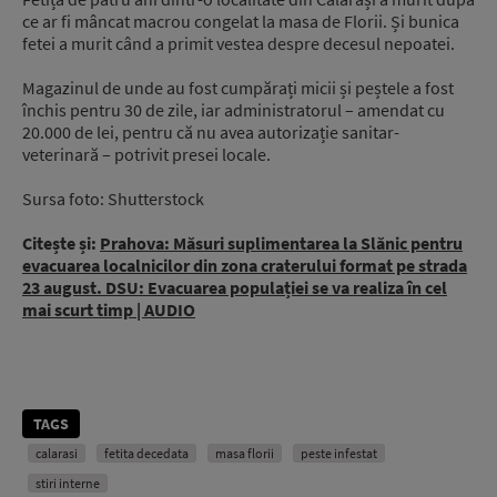
ce ar fi mâncat macrou congelat la masa de Florii. Și bunica
fetei a murit când a primit vestea despre decesul nepoatei.
Magazinul de unde au fost cumpărați micii și peștele a fost
închis pentru 30 de zile, iar administratorul – amendat cu
20.000 de lei, pentru că nu avea autorizație sanitar-
veterinară – potrivit presei locale.
Sursa foto: Shutterstock
Citește și:
Prahova: Măsuri suplimentarea la Slănic pentru
evacuarea localnicilor din zona craterului format pe strada
23 august. DSU: Evacuarea populației se va realiza în cel
mai scurt timp | AUDIO
TAGS
calarasi
fetita decedata
masa florii
peste infestat
stiri interne