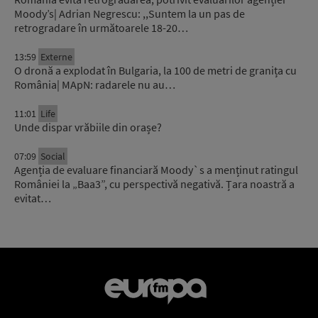
Moody’s| Adrian Negrescu: ,,Suntem la un pas de
retrogradare în următoarele 18-20…
13:59
Externe
O dronă a explodat în Bulgaria, la 100 de metri de granița cu
România| MApN: radarele nu au…
11:01
Life
Unde dispar vrăbiile din orașe?
07:09
Social
Agenția de evaluare financiară Moody`s a menținut ratingul
României la „Baa3”, cu perspectivă negativă. Țara noastră a
evitat…