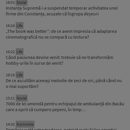
18:53
Social
Instanța Supremă i-a suspendat temporar activitatea unei
firme din Constanța, acuzate că îngropa deșeuri
16:24
Life
„The book was better”: de ce avem impresia că adaptarea
cinematografică nu se compară cu lectura?
16:22
Life
Când pasiunea devine venit: trebuie să ne transformăm
hobby-urile în surse de venit?
16:19
Life
De ce ascultăm aceeași melodie de zeci de ori, până când nu
o mai suportăm?
15:11
Social
7000 de lei amendă pentru echipajul de ambulanță din Bacău
care a oprit să cumpere pepeni, în timp…
14:32
Economie
România evită retrogradarea, potrivit evaluărilor agenției