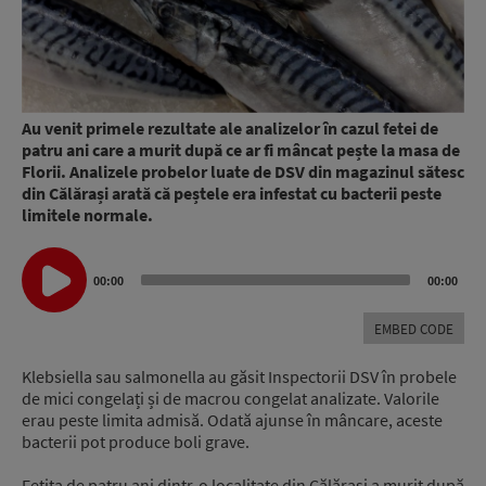
Au venit primele rezultate ale analizelor în cazul fetei de
patru ani care a murit după ce ar fi mâncat pește la masa de
Florii. Analizele probelor luate de DSV din magazinul sătesc
din Călărași arată că peștele era infestat cu bacterii peste
limitele normale.
Audio
00:00
00:00
Player
EMBED CODE
Klebsiella sau salmonella au găsit Inspectorii DSV în probele
de mici congelați și de macrou congelat analizate. Valorile
erau peste limita admisă. Odată ajunse în mâncare, aceste
bacterii pot produce boli grave.
Fetița de patru ani dintr-o localitate din Călărași a murit după