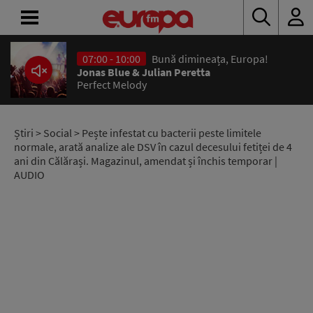
07:00 - 10:00
Bună dimineața, Europa!
ACASĂ
Jonas Blue & Julian Peretta
Perfect Melody
ȘTIRI
RADIO
Știri
>
Social
> Pește infestat cu bacterii peste limitele
normale, arată analize ale DSV în cazul decesului fetiței de 4
ani din Călărași. Magazinul, amendat și închis temporar |
CONCURSURI
AUDIO
PODCAST
ASCULTĂ
LIVE