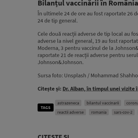
Bilanțul vaccinării în România
În ultimele 24 de ore au fost raportate 26 de 
24 de tip general.
Cele două reacții adverse de tip local au fost
adverse la nivel general, 19 au fost raportat
Moderna, 3 pentru vaccinul de la Johnson&Jo
raportate 21 de reacții adverse pentru serul
Johnson&Johnson.
Sursa foto: Unsplash / Mohammad Shahho
Citește și:
Dr. Alban, în timpul unei vizite
astrazeneca
bilantul vaccinarii
coron
TAGS
reactii adverse
romania
sars-cov-2
CITEȘTE ȘI