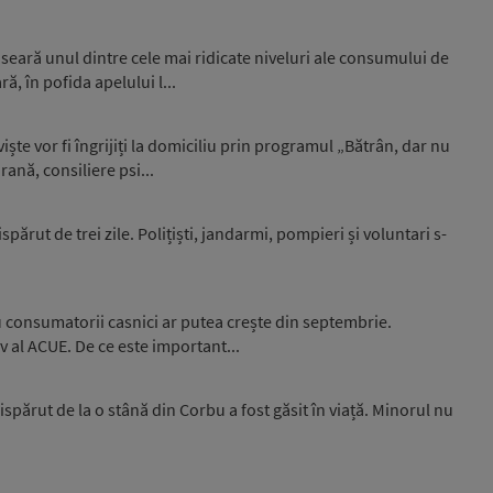
seară unul dintre cele mai ridicate niveluri ale consumului de
ă, în pofida apelului l...
ște vor fi îngrijiți la domiciliu prin programul „Bătrân, dar nu
rană, consiliere psi...
spărut de trei zile. Polițiști, jandarmi, pompieri și voluntari s-
u consumatorii casnici ar putea crește din septembrie.
iv al ACUE. De ce este important...
ispărut de la o stână din Corbu a fost găsit în viață. Minorul nu