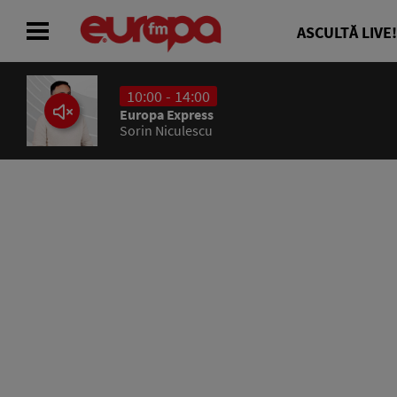
ASCULTĂ LIVE!
10:00 - 14:00
ACASĂ
Europa Express
Sorin Niculescu
ȘTIRI
RADIO
CONCURSURI
PODCAST
ASCULTĂ LIVE