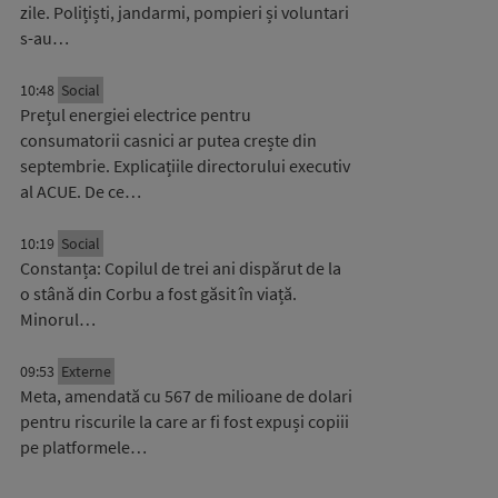
zile. Polițiști, jandarmi, pompieri și voluntari
s-au…
10:48
Social
Prețul energiei electrice pentru
consumatorii casnici ar putea crește din
septembrie. Explicațiile directorului executiv
al ACUE. De ce…
10:19
Social
Constanța: Copilul de trei ani dispărut de la
o stână din Corbu a fost găsit în viață.
Minorul…
09:53
Externe
Meta, amendată cu 567 de milioane de dolari
pentru riscurile la care ar fi fost expuși copiii
pe platformele…