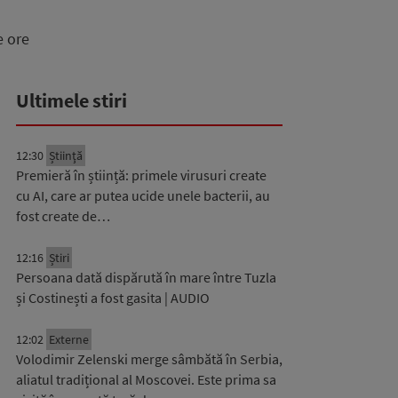
e ore
Ultimele stiri
12:30
Știinţă
Premieră în știință: primele virusuri create
cu AI, care ar putea ucide unele bacterii, au
fost create de…
12:16
Știri
Persoana dată dispărută în mare între Tuzla
și Costinești a fost gasita | AUDIO
12:02
Externe
Volodimir Zelenski merge sâmbătă în Serbia,
aliatul tradițional al Moscovei. Este prima sa