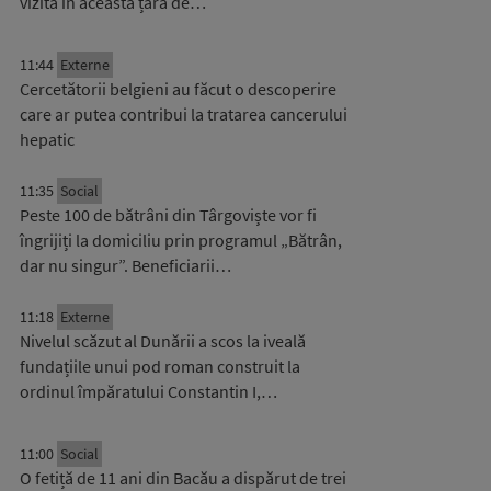
vizită în această țară de…
11:44
Externe
Cercetătorii belgieni au făcut o descoperire
care ar putea contribui la tratarea cancerului
hepatic
11:35
Social
Peste 100 de bătrâni din Târgoviște vor fi
îngrijiți la domiciliu prin programul „Bătrân,
dar nu singur”. Beneficiarii…
11:18
Externe
Nivelul scăzut al Dunării a scos la iveală
fundațiile unui pod roman construit la
ordinul împăratului Constantin I,…
11:00
Social
O fetiță de 11 ani din Bacău a dispărut de trei