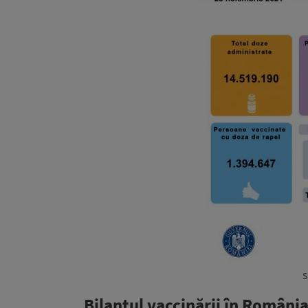
S
Bilanțul vaccinării în Români