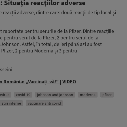
: Situația reacțiilor adverse
reacții adverse, dintre care: două reacții de tip local și
 raportate pentru serurile de la Pfizer. Dintre reacțiile
e pentru serul de la Pfizer, 2 pentru serul de la
hnson. Astfel, în total, de ieri până azi au fost
 Pfizer, 2 pentru Moderna și 3 pentru
sseini
 în România: „Vaccinați-vă!” | VIDEO
avirus
covid-19
johnson and johnson
moderna
pfizer
stiri interne
vaccinare anti covid