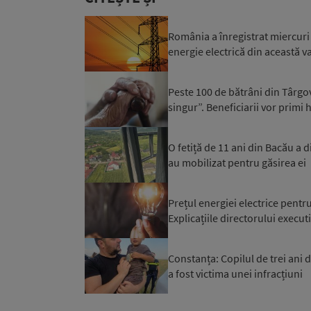
România a înregistrat miercuri 
energie electrică din această var
Peste 100 de bătrâni din Târgovi
singur”. Beneficiarii vor primi h
O fetiță de 11 ani din Bacău a di
au mobilizat pentru găsirea ei
Prețul energiei electrice pentr
Explicațiile directorului execut
Constanța: Copilul de trei ani d
a fost victima unei infracțiuni