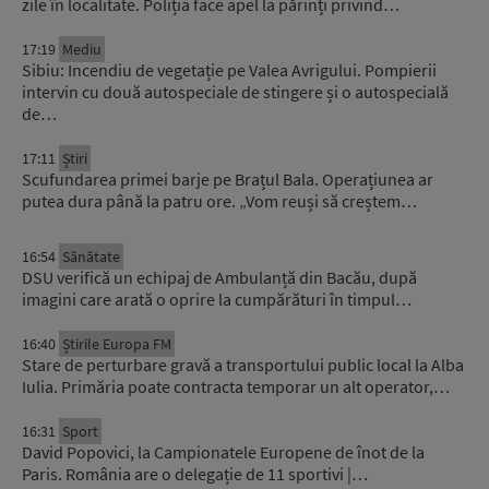
zile în localitate. Poliția face apel la părinți privind…
17:19
Mediu
Sibiu: Incendiu de vegetație pe Valea Avrigului. Pompierii
intervin cu două autospeciale de stingere și o autospecială
de…
17:11
Știri
Scufundarea primei barje pe Brațul Bala. Operațiunea ar
putea dura până la patru ore. „Vom reuși să creștem…
16:54
Sănătate
DSU verifică un echipaj de Ambulanță din Bacău, după
imagini care arată o oprire la cumpărături în timpul…
16:40
Știrile Europa FM
Stare de perturbare gravă a transportului public local la Alba
Iulia. Primăria poate contracta temporar un alt operator,…
16:31
Sport
David Popovici, la Campionatele Europene de înot de la
Paris. România are o delegație de 11 sportivi |…