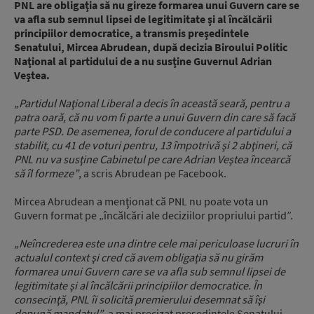
PNL are obligaţia să nu gireze formarea unui Guvern care se
va afla sub semnul lipsei de legitimitate şi al încălcării
principiilor democratice, a transmis preşedintele
Senatului, Mircea Abrudean, după decizia Biroului Politic
Naţional al partidului de a nu susţine Guvernul Adrian
Veştea.
„Partidul Naţional Liberal a decis în această seară, pentru a
patra oară, că nu vom fi parte a unui Guvern din care să facă
parte PSD. De asemenea, forul de conducere al partidului a
stabilit, cu 41 de voturi pentru, 13 împotrivă şi 2 abţineri, că
PNL nu va susţine Cabinetul pe care Adrian Veştea încearcă
să îl formeze”
, a scris Abrudean pe Facebook.
Mircea Abrudean a menţionat că PNL nu poate vota un
Guvern format pe „încălcări ale deciziilor propriului partid”.
„Neîncrederea este una dintre cele mai periculoase lucruri în
actualul context şi cred că avem obligaţia să nu girăm
formarea unui Guvern care se va afla sub semnul lipsei de
legitimitate şi al încălcării principiilor democratice. În
consecinţă, PNL îi solicită premierului desemnat să îşi
depună mandatul”
, a mai precizat preşedintele Senatului.