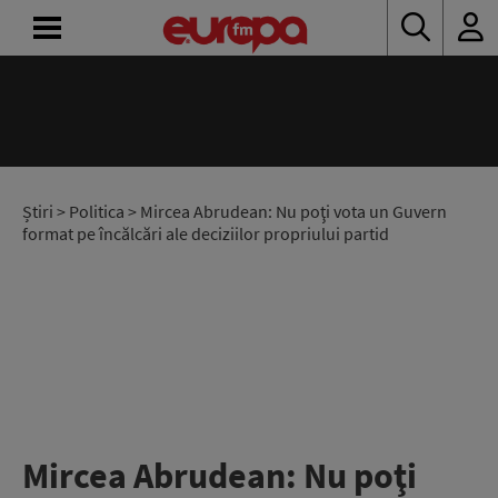
ACASĂ
ȘTIRI
RADIO
Știri
>
Politica
> Mircea Abrudean: Nu poţi vota un Guvern
format pe încălcări ale deciziilor propriului partid
CONCURSURI
PODCAST
ASCULTĂ
LIVE
Mircea Abrudean: Nu poţi