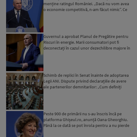
menține ratingul României. „Dacă nu vom avea
o economie competitivă, n-am făcut nimic”. Ce
spune despre viit...
Guvernul a aprobat Planul de Pregătire pentru
Riscuri în energie. Marii consumatori pot fi
deconectați în cazul unor dezechilibre majore în
sistemul e...
Schimb de replici în Senat înainte de adoptarea
Legii ANI. Dispute privind declarațiile de avere
ale partenerilor demnitarilor: „Cum definiți
amantele...
Peste 900 de primării nu s-au înscris încă pe
platforma Ghișeul.ro, anunță Oana Gheorghiu.
Până la ce dată se pot înrola pentru a nu pierde
fondurile ...