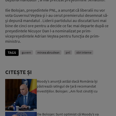
Ilie Bolojan, președintele PNL, a anunțat că liberalii nu vor
vota Guvernul Veștea și i-au cerut premierului desemnat să-
și depună mandatul . Liderii partidului au discutat luni mai
bine de cinci ore pentru a decide ce fac mai departe după ce
președintele Nicușor Dan l-a nominalizat pe prim-
vicepreședintele Adrian Veștea pentru funcția de prim-
ministru.
TAGS
guvern
mircea abrudean
pnl
stiri interne
CITEȘTE ȘI
Moody’s anunță astăzi dacă România își
păstrează ratingul de țară recomandat
investițiilor. Bolojan: „Am fost cinstiți cu
românii. Am muncit din greu”...
Ilie Bolojan: Sunt optimist că Moody’s va