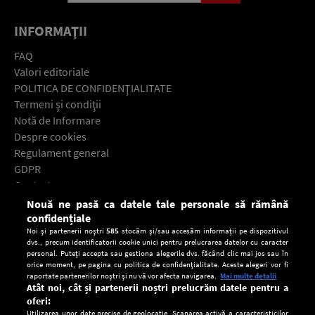
INFORMAŢII
FAQ
Valori editoriale
POLITICA DE CONFIDENŢIALITATE
Termeni şi condiţii
Notă de Informare
Despre cookies
Regulament general
GDPR
Contact
Nouă ne pasă ca datele tale personale să rămână
Descarcă gratuit aplicaţia Europa FM pentru smartphone:
confidențiale
Noi și partenerii noștri
585
stocăm și/sau accesăm informații pe dispozitivul
dvs., precum identificatorii cookie unici pentru prelucrarea datelor cu caracter
personal. Puteți accepta sau gestiona alegerile dvs. făcând clic mai jos sau în
orice moment, pe pagina cu politica de confidențialitate. Aceste alegeri vor fi
raportate partenerilor noștri și nu vă vor afecta navigarea.
Mai multe detalii
Atât noi, cât și partenerii noștri prelucrăm datele pentru a
oferi:
Utilizarea unor date precise de geolocație. Scanarea activă a caracteristicilor