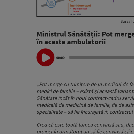
Sursa fo
Ministrul Sănătății: Pot merge
în aceste ambulatorii
Audio
Player
00:00
„Pot merge cu trimitere de la medicul de fa
medici de familie – există și această varian
Sănătate încât în noul contract-cadru servi
medicală de medicină de familie, fie de asi
specialitate – să fie încurajată în contractul
Cred că este toată lumea convinsă sau, dacă
proiect în următorul an să fie convinsă că es