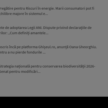
egătire pentru Riscuri în energie. Marii consumatori pot fi
hilibre majore în sistemul e...
nte de adoptarea Legii ANI. Dispute privind declarațiile de
ilor: „Cum definiți amantele...
înscris încă pe platforma Ghișeul.ro, anunță Oana Gheorghiu.
ntru a nu pierde fondurile ...
trategia națională pentru conservarea biodiversității 2026-
 Senat pentru modificări...