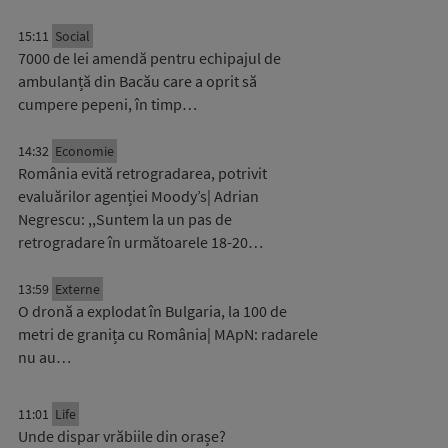
15:11
Social
7000 de lei amendă pentru echipajul de
ambulanță din Bacău care a oprit să
cumpere pepeni, în timp…
14:32
Economie
România evită retrogradarea, potrivit
evaluărilor agenției Moody’s| Adrian
Negrescu: ,,Suntem la un pas de
retrogradare în următoarele 18-20…
13:59
Externe
O dronă a explodat în Bulgaria, la 100 de
metri de granița cu România| MApN: radarele
nu au…
11:01
Life
Unde dispar vrăbiile din orașe?