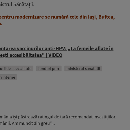
istrul Sănătății.
pentru modernizare se numără cele din Iași, Buftea,
.
ontarea vaccinurilor anti-HPV: „La femeile aflate în
rești accesibilitatea” | VIDEO
rii de specialitate
fonduri pnrr
ministerul sanatatii
ri interne
ânia își păstrează ratingul de țară recomandat investițiilor.
omânii. Am muncit din greu”...