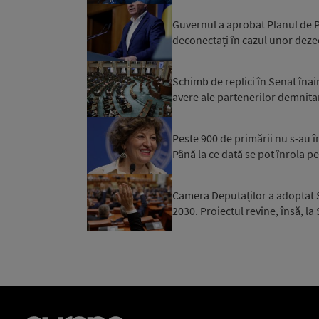
Guvernul a aprobat Planul de Pr
deconectați în cazul unor dezec
Schimb de replici în Senat înai
avere ale partenerilor demnitar
Peste 900 de primării nu s-au 
Până la ce dată se pot înrola pe
Camera Deputaților a adoptat S
2030. Proiectul revine, însă, la