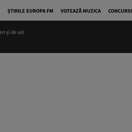
ȘTIRILE EUROPA FM
VOTEAZĂ MUZICA
CONCURS
i și de azi
14:00 - 23
Cea mai bună
EuropaFM