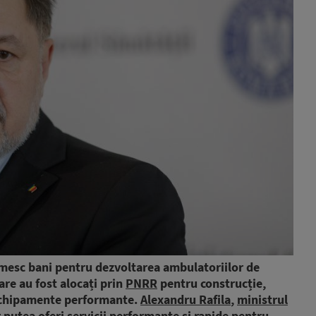
rimesc bani pentru dezvoltarea ambulatoriilor de
are au fost alocați prin
PNRR
pentru construcție,
 echipamente performante.
Alexandru Rafila
,
ministrul
 putea oferi servicii performante și rapide pentru