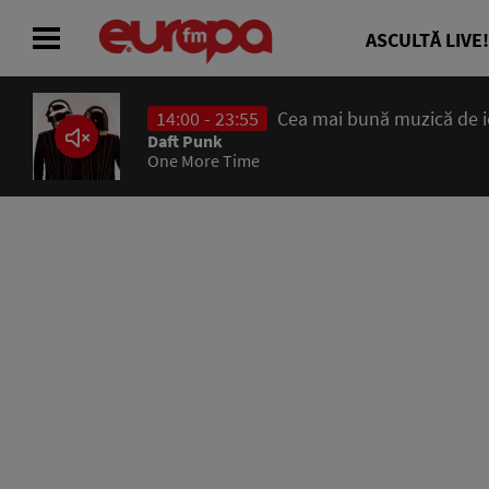
ASCULTĂ LIVE!
14:00 - 23:55
Cea mai bună muzică de ier
ACASĂ
Daft Punk
One More Time
ȘTIRI
RADIO
CONCURSURI
PODCAST
ASCULTĂ LIVE