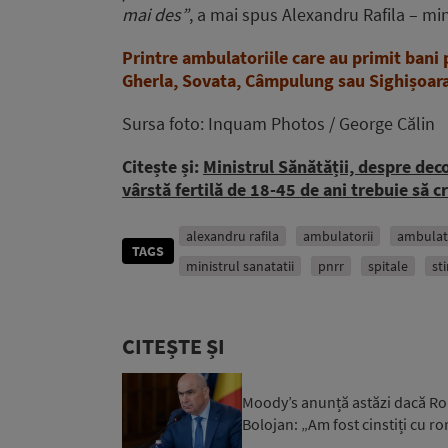
mai des”
, a mai spus Alexandru Rafila – min
Printre ambulatoriile care au primit bani 
Gherla, Sovata, Câmpulung sau Sighișoara
Sursa foto: Inquam Photos / George Călin
Citește și:
Ministrul Sănătății, despre dec
vârstă fertilă de 18-45 de ani trebuie să c
alexandru rafila
ambulatorii
ambulato
TAGS
ministrul sanatatii
pnrr
spitale
sti
CITEȘTE ȘI
Moody’s anunță astăzi dacă Rom
Bolojan: „Am fost cinstiți cu r