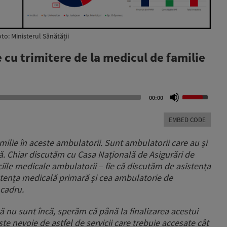
to: Ministerul Sănătății
 cu trimitere de la medicul de familie
Use
00:00
Up/Down
Arrow
EMBED CODE
keys
to
milie în aceste ambulatorii. Sunt ambulatorii care au și
increase
tă. Chiar discutăm cu Casa Națională de Asigurări de
or
ciile medicale ambulatorii – fie că discutăm de asistența
decrease
volume.
stența medicală primară și cea ambulatorie de
 cadru.
 nu sunt încă, sperăm că până la finalizarea acestui
te nevoie de astfel de servicii care trebuie accesate cât