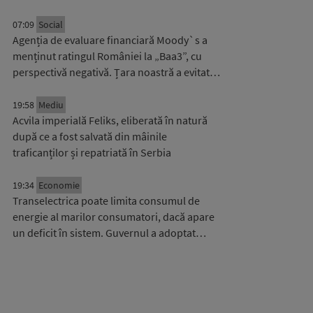
07:09
Social
Agenția de evaluare financiară Moody`s a
menținut ratingul României la „Baa3”, cu
perspectivă negativă. Țara noastră a evitat…
19:58
Mediu
Acvila imperială Feliks, eliberată în natură
după ce a fost salvată din mâinile
traficanților și repatriată în Serbia
19:34
Economie
Transelectrica poate limita consumul de
energie al marilor consumatori, dacă apare
un deficit în sistem. Guvernul a adoptat…