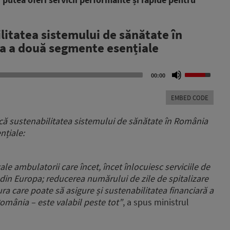
litatea sistemului de sănătate în
a a două segmente esențiale
Use
00:00
Up/Down
Arrow
EMBED CODE
keys
to
 că sustenabilitatea sistemului de sănătate în România
increase
nțiale:
or
decrease
volume.
ale ambulatorii care încet, încet înlocuiesc serviciile de
 din Europa; reducerea numărului de zile de spitalizare
ra care poate să asigure și sustenabilitatea financiară a
omânia – este valabil peste tot”
, a spus ministrul