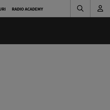
URI
RADIO ACADEMY
:55
 muzică de ieri și de azi