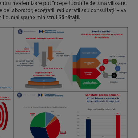
ntru modernizare pot începe lucrările de luna viitoare.
e de laborator, ecografii, radiografii sau consultații – va
milie, mai spune ministrul Sănătății.