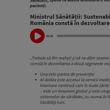
pacienți.
Ministrul Sănătății: Sustenabi
România constă în dezvoltare
Audio
Player
00:00
„Trebuie să fim realiști și să ne dăm seama
constă în dezvoltarea a două segmente ese
Una este partea de prevenție;
Al doilea este accesul la servicii medic
internare continuă cam în toate țările
– este un fenomen global și este singu
sistemelor de sănătate, nu numai în R
Sănătății luni.