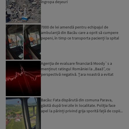
îngropa deșeuri
7000 de lei amendă pentru echipajul de
ambulanță din Bacău care a oprit să cumpere
pepeni, în timp ce transporta pacienți la spital
Agenția de evaluare financiară Moody`s a
menținut ratingul României la „Baa3”, cu
perspectivă negativă. Țara noastră a evitat
momentan retrogradarea...
Bacău: Fata dispărută din comuna Parava,
găsită după trei zile în localitate. Poliția face
apel la părinți privind grija sporită față de copii...