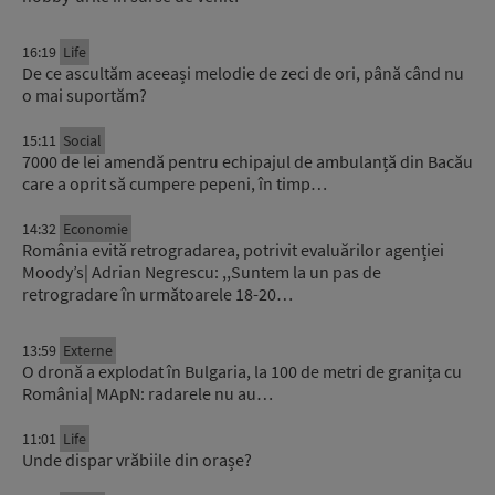
16:19
Life
De ce ascultăm aceeași melodie de zeci de ori, până când nu
o mai suportăm?
15:11
Social
7000 de lei amendă pentru echipajul de ambulanță din Bacău
care a oprit să cumpere pepeni, în timp…
14:32
Economie
România evită retrogradarea, potrivit evaluărilor agenției
Moody’s| Adrian Negrescu: ,,Suntem la un pas de
retrogradare în următoarele 18-20…
13:59
Externe
O dronă a explodat în Bulgaria, la 100 de metri de granița cu
România| MApN: radarele nu au…
11:01
Life
Unde dispar vrăbiile din orașe?