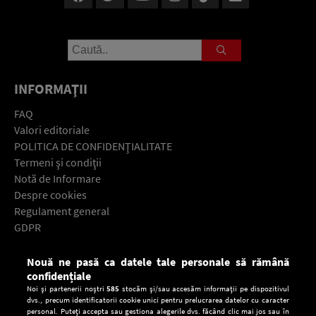
INFORMAŢII
FAQ
Valori editoriale
POLITICA DE CONFIDENŢIALITATE
Termeni şi condiţii
Notă de Informare
Despre cookies
Regulament general
GDPR
Contact
Nouă ne pasă ca datele tale personale să rămână
Descarcă gratuit aplicaţia Europa FM pentru smartphone:
confidențiale
Noi și partenerii noștri
585
stocăm și/sau accesăm informații pe dispozitivul
dvs., precum identificatorii cookie unici pentru prelucrarea datelor cu caracter
personal. Puteți accepta sau gestiona alegerile dvs. făcând clic mai jos sau în