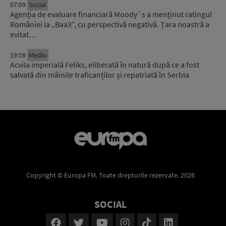
07:09
Social
Agenția de evaluare financiară Moody`s a menținut ratingul
României la „Baa3”, cu perspectivă negativă. Țara noastră a
evitat…
19:58
Mediu
Acvila imperială Feliks, eliberată în natură după ce a fost
salvată din mâinile traficanților și repatriată în Serbia
Copyright © Europa FM. Toate drepturile rezervate. 2026
SOCIAL