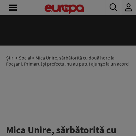
ACASĂ
ȘTIRI
RADIO
Știri
>
Social
> Mica Unire, sărbătorită cu două hore la
Focșani. Primarul și prefectul nu au putut ajunge la un acord
CONCURSURI
PODCAST
ASCULTĂ
LIVE
Mica Unire, sărbătorită cu