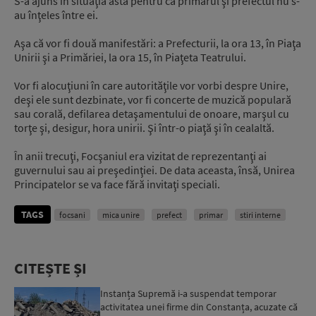
S-a ajuns în situaţia asta pentru că primarul şi prefectul nu s-
au înţeles între ei.
Aşa că vor fi două manifestări: a Prefecturii, la ora 13, în Piaţa
Unirii şi a Primăriei, la ora 15, în Piaţeta Teatrului.
Vor fi alocuţiuni în care autorităţile vor vorbi despre Unire,
deşi ele sunt dezbinate, vor fi concerte de muzică populară
sau corală, defilarea detaşamentului de onoare, marşul cu
torţe şi, desigur, hora unirii. Şi într-o piaţă şi în cealaltă.
În anii trecuţi, Focşaniul era vizitat de reprezentanţi ai
guvernului sau ai preşedinţiei. De data aceasta, însă, Unirea
Principatelor se va face fără invitaţi speciali.
TAGS
focsani
mica unire
prefect
primar
stiri interne
CITEȘTE ȘI
Instanța Supremă i-a suspendat temporar
activitatea unei firme din Constanța, acuzate că