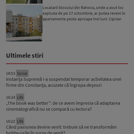
Locatarii blocului din Rahova, unde a avut loc
explozia de pe 17 octombrie, ar putea reveni în
apartamente peste aproape trei luni. Ciprian
Ciucu: Vor...
Ultimele stiri
18:53
Social
Instanța Supremă i-a suspendat temporar activitatea unei
firme din Constanța, acuzate că îngropa deșeuri
16:24
Life
„The book was better”: de ce avem impresia că adaptarea
cinematografică nu se compară cu lectura?
16:22
Life
Când pasiunea devine venit: trebuie să ne transformăm
hobby-urile în surse de venit?