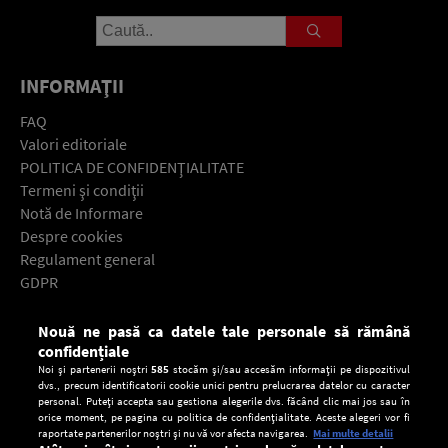
INFORMAŢII
FAQ
Valori editoriale
POLITICA DE CONFIDENŢIALITATE
Termeni şi condiţii
Notă de Informare
Despre cookies
Regulament general
GDPR
Contact
Nouă ne pasă ca datele tale personale să rămână
Descarcă gratuit aplicaţia Europa FM pentru smartphone:
confidențiale
Noi și partenerii noștri
585
stocăm și/sau accesăm informații pe dispozitivul
dvs., precum identificatorii cookie unici pentru prelucrarea datelor cu caracter
personal. Puteți accepta sau gestiona alegerile dvs. făcând clic mai jos sau în
orice moment, pe pagina cu politica de confidențialitate. Aceste alegeri vor fi
raportate partenerilor noștri și nu vă vor afecta navigarea.
Mai multe detalii