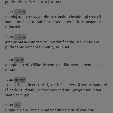
grade Celsius în Mallorca | AUDIO
13:22
Cultură
Sondaj INSCOP: 65,6% dintre românii chestionați cred că
statul român ar trebui să cumpere operele lui Constantin
Brâncuși.…
13:09
Externe
Atac armat la o unitate de învățământ din Thailanda. Cel
puțin șapte oameni au murit, iar 15 au…
13:00
Social
Atenţionare de călătorie pentru Sicilia. Avertismentul emis
de MAE
12:46
Justiție
Trei bărbați din București, trimiși în judecată pentru șantaj și
tâlhărie calificată. „Metoda acoperișul”- proprietarii erau
șantajați după…
12:43
Știri
Ungaria: Populația nu mai trebuie să reducă voluntar