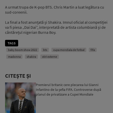
A urmat trupa de K-pop BTS. Chris Martin a luat legătura cu
sud-coreenii.
La final a fost anunțată și Shakira. Imnul oficial al competiției
va fi piesa „Dai Dai”, interpretată de artista columbiană și de
cântărețul nigerian Burna Boy.
TAGS
baby boom show 2022
bts
cupa mondiala de fotbal
fifa
madonna
shakira
stiri externe
CITEȘTE ȘI
Premierul britanic cere plecarea lui Gianni
Infantino de la șefia FIFA. Controverse după
planul de privatizare a Cupei Mondiale