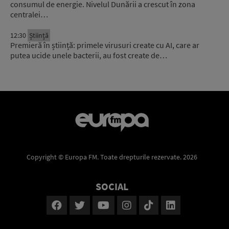
consumul de energie. Nivelul Dunării a crescut în zona
centralei…
12:30
Știinţă
Premieră în știință: primele virusuri create cu AI, care ar
putea ucide unele bacterii, au fost create de…
Copyright © Europa FM. Toate drepturile rezervate. 2026
SOCIAL