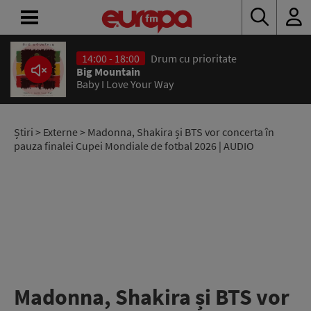
14:00 - 18:00
Drum cu prioritate
ACASĂ
Big Mountain
Baby I Love Your Way
ȘTIRI
RADIO
Știri
>
Externe
> Madonna, Shakira și BTS vor concerta în
pauza finalei Cupei Mondiale de fotbal 2026 | AUDIO
CONCURSURI
PODCAST
ASCULTĂ
LIVE
Madonna, Shakira și BTS vor