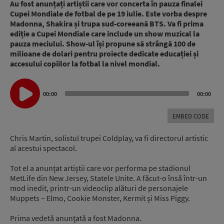
Au fost anunțați artiștii care vor concerta în pauza finalei
Cupei Mondiale de fotbal de pe 19 iulie. Este vorba despre
Madonna, Shakira și trupa sud-coreeană BTS. Va fi prima
ediție a Cupei Mondiale care include un show muzical la
pauza meciului. Show-ul își propune să strângă 100 de
milioane de dolari pentru proiecte dedicate educației și
accesului copiilor la fotbal la nivel mondial.
Audio
00:00
00:00
Player
EMBED CODE
Chris Martin, solistul trupei Coldplay, va fi directorul artistic
al acestui spectacol.
Tot el a anunțat artiștii care vor performa pe stadionul
MetLife din New Jersey, Statele Unite. A făcut-o însă într-un
mod inedit, printr-un videoclip alături de personajele
Muppets – Elmo, Cookie Monster, Kermit și Miss Piggy.
Prima vedetă anunțată a fost Madonna.