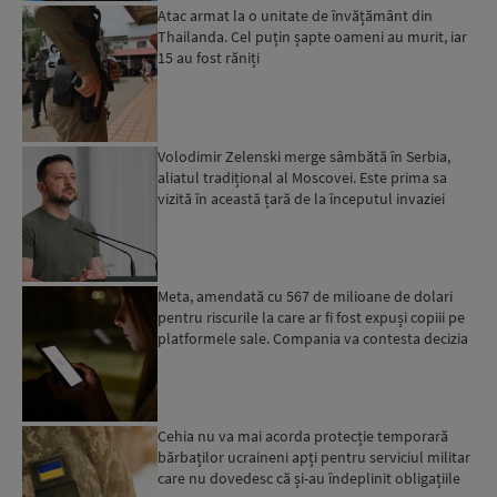
Atac armat la o unitate de învățământ din
Thailanda. Cel puțin șapte oameni au murit, iar
15 au fost răniți
Volodimir Zelenski merge sâmbătă în Serbia,
aliatul tradițional al Moscovei. Este prima sa
vizită în această țară de la începutul invaziei
ruse...
Meta, amendată cu 567 de milioane de dolari
pentru riscurile la care ar fi fost expuși copiii pe
platformele sale. Compania va contesta decizia
Cehia nu va mai acorda protecție temporară
bărbaților ucraineni apți pentru serviciul militar
care nu dovedesc că și-au îndeplinit obligațiile