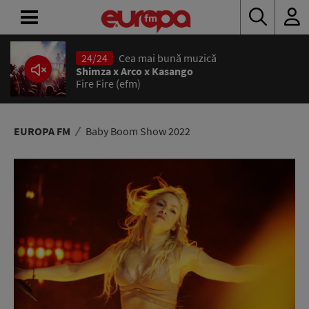
24/24
Cea mai bună muzică
ACASĂ
Shimza x Arco x Kasango
Fire Fire (efm)
ȘTIRI
RADIO
EUROPA FM
Baby Boom Show 2022
CONCURSURI
PODCAST
ASCULTĂ
LIVE