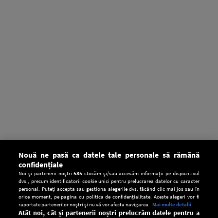
Nouă ne pasă ca datele tale personale să rămână
confidențiale
Noi și partenerii noștri
585
stocăm și/sau accesăm informații pe dispozitivul
dvs., precum identificatorii cookie unici pentru prelucrarea datelor cu caracter
personal. Puteți accepta sau gestiona alegerile dvs. făcând clic mai jos sau în
orice moment, pe pagina cu politica de confidențialitate. Aceste alegeri vor fi
raportate partenerilor noștri și nu vă vor afecta navigarea.
Mai multe detalii
Atât noi, cât și partenerii noștri prelucrăm datele pentru a