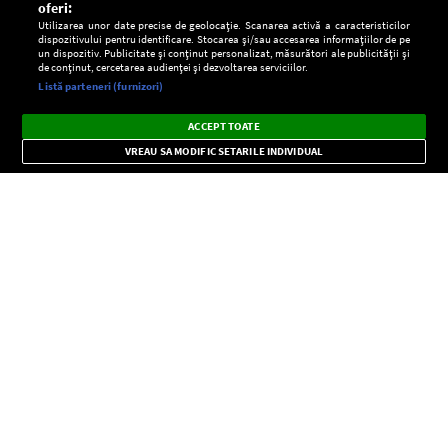
oferi:
Utilizarea unor date precise de geolocație. Scanarea activă a caracteristicilor
dispozitivului pentru identificare. Stocarea și/sau accesarea informațiilor de pe
un dispozitiv. Publicitate și conținut personalizat, măsurători ale publicității și
de conținut, cercetarea audienței și dezvoltarea serviciilor.
Setări:
Listă parteneri (furnizori)
Ascultă Europa FM în aplicație
Dark
×
Instalează
Radio live, podcasturi, știri și alerte
ACCEPT TOATE
Mode
importante.
VREAU SA MODIFIC SETARILE INDIVIDUAL
CONFIDENŢIALITATE
Copyright © Europa FM. Toate drepturile rezervate. 2026
SOCIAL