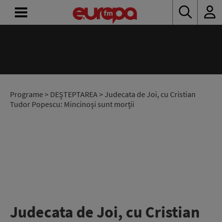
ACASĂ
ȘTIRI
RADIO
Programe
>
DEŞTEPTAREA
> Judecata de Joi, cu Cristian
Tudor Popescu: Mincinoși sunt morții
CONCURSURI
PODCAST
ASCULTĂ
LIVE
Judecata de Joi, cu Cristian