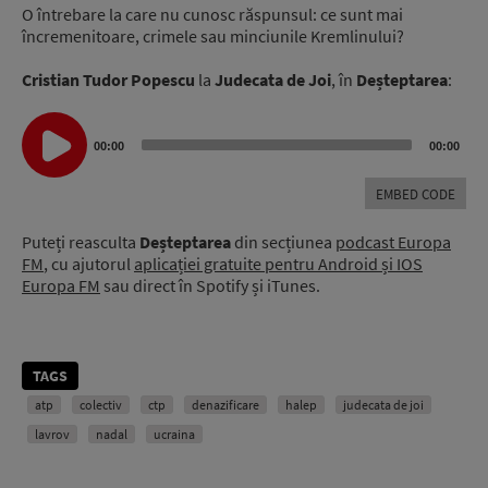
O întrebare la care nu cunosc răspunsul: ce sunt mai
încremenitoare, crimele sau minciunile Kremlinului?
Cristian Tudor Popescu
la
Judecata de Joi
, în
Deșteptarea
:
Audio
Player
00:00
00:00
EMBED CODE
Puteți reasculta
Deșteptarea
din secțiunea
podcast Europa
FM
, cu ajutorul
aplicației gratuite pentru Android și IOS
Europa FM
sau direct în Spotify și iTunes.
TAGS
atp
colectiv
ctp
denazificare
halep
judecata de joi
lavrov
nadal
ucraina