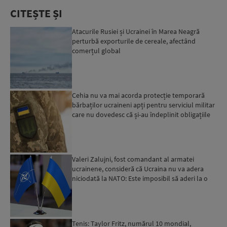
CITEȘTE ȘI
Atacurile Rusiei și Ucrainei în Marea Neagră
perturbă exporturile de cereale, afectând
comerțul global
Cehia nu va mai acorda protecție temporară
bărbaților ucraineni apți pentru serviciul militar
care nu dovedesc că și-au îndeplinit obligațiile
militar...
Valeri Zalujni, fost comandant al armatei
ucrainene, consideră că Ucraina nu va adera
niciodată la NATO: Este imposibil să aderi la o
organizație care...
Tenis: Taylor Fritz, numărul 10 mondial,