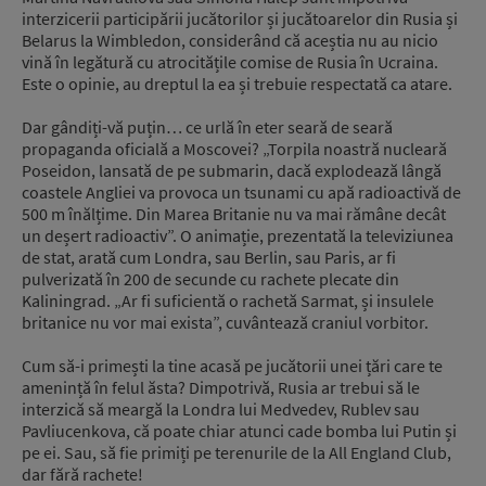
interzicerii participării jucătorilor și jucătoarelor din Rusia și
Belarus la Wimbledon, considerând că aceștia nu au nicio
vină în legătură cu atrocitățile comise de Rusia în Ucraina.
Este o opinie, au dreptul la ea și trebuie respectată ca atare.
Dar gândiți-vă puțin… ce urlă în eter seară de seară
propaganda oficială a Moscovei? „Torpila noastră nucleară
Poseidon, lansată de pe submarin, dacă explodează lângă
coastele Angliei va provoca un tsunami cu apă radioactivă de
500 m înălțime. Din Marea Britanie nu va mai rămâne decât
un deșert radioactiv”. O animație, prezentată la televiziunea
de stat, arată cum Londra, sau Berlin, sau Paris, ar fi
pulverizată în 200 de secunde cu rachete plecate din
Kaliningrad. „Ar fi suficientă o rachetă Sarmat, și insulele
britanice nu vor mai exista”, cuvântează craniul vorbitor.
Cum să-i primești la tine acasă pe jucătorii unei țări care te
amenință în felul ăsta? Dimpotrivă, Rusia ar trebui să le
interzică să meargă la Londra lui Medvedev, Rublev sau
Pavliucenkova, că poate chiar atunci cade bomba lui Putin și
pe ei. Sau, să fie primiți pe terenurile de la All England Club,
dar fără rachete!