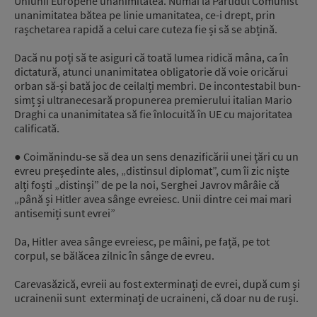
Uniunii Europene unanimitatea. Numai la Partidul Comunist
unanimitatea bătea pe linie umanitatea, ce-i drept, prin
rașchetarea rapidă a celui care cuteza fie și să se abțină.
Dacă nu poți să te asiguri că toată lumea ridică mâna, ca în
dictatură, atunci unanimitatea obligatorie dă voie oricărui
orban să-și bată joc de ceilalți membri. De incontestabil bun-
simț și ultranecesară propunerea premierului italian Mario
Draghi ca unanimitatea să fie înlocuită în UE cu majoritatea
calificată.
● Coimănindu-se să dea un sens denazificării unei țări cu un
evreu președinte ales, „distinsul diplomat”, cum îi zic niște
alți foști „distinși” de pe la noi, Serghei Javrov mârâie că
„până și Hitler avea sânge evreiesc. Unii dintre cei mai mari
antisemiți sunt evrei”
Da, Hitler avea sânge evreiesc, pe mâini, pe față, pe tot
corpul, se bălăcea zilnic în sânge de evreu.
Carevasăzică, evreii au fost exterminați de evrei, după cum și
ucrainenii sunt exterminați de ucraineni, că doar nu de ruși.