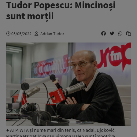
Tudor Popescu: Mincinoși
sunt morții
05/05/2022
Adrian Tudor
● ATP, WTA și nume mari din tenis, ca Nadal, Djoković,
Martina Navratilova sau Simona Halep sunt împotriva