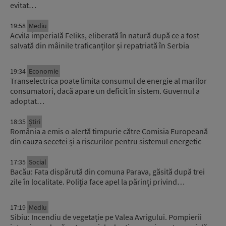
evitat…
19:58
Mediu
Acvila imperială Feliks, eliberată în natură după ce a fost
salvată din mâinile traficanților și repatriată în Serbia
19:34
Economie
Transelectrica poate limita consumul de energie al marilor
consumatori, dacă apare un deficit în sistem. Guvernul a
adoptat…
18:35
Știri
România a emis o alertă timpurie către Comisia Europeană
din cauza secetei și a riscurilor pentru sistemul energetic
17:35
Social
Bacău: Fata dispărută din comuna Parava, găsită după trei
zile în localitate. Poliția face apel la părinți privind…
17:19
Mediu
Sibiu: Incendiu de vegetație pe Valea Avrigului. Pompierii