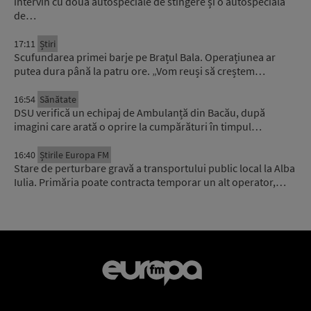
intervin cu două autospeciale de stingere și o autospecială
de…
17:11
Știri
Scufundarea primei barje pe Brațul Bala. Operațiunea ar
putea dura până la patru ore. „Vom reuși să creștem…
16:54
Sănătate
DSU verifică un echipaj de Ambulanță din Bacău, după
imagini care arată o oprire la cumpărături în timpul…
16:40
Știrile Europa FM
Stare de perturbare gravă a transportului public local la Alba
Iulia. Primăria poate contracta temporar un alt operator,…