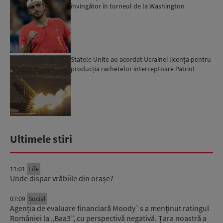
învingător în turneul de la Washington
Statele Unite au acordat Ucrainei licența pentru
producția rachetelor interceptoare Patriot
Ultimele stiri
11:01
Life
Unde dispar vrăbiile din orașe?
07:09
Social
Agenția de evaluare financiară Moody`s a menținut ratingul
României la „Baa3”, cu perspectivă negativă. Țara noastră a