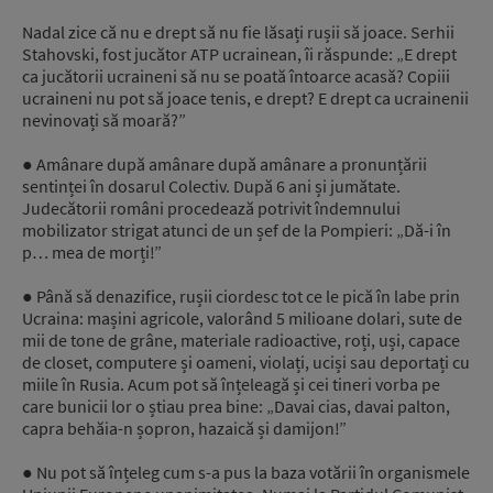
Nadal zice că nu e drept să nu fie lăsați rușii să joace. Serhii
Stahovski, fost jucător ATP ucrainean, îi răspunde: „E drept
ca jucătorii ucraineni să nu se poată întoarce acasă? Copiii
ucraineni nu pot să joace tenis, e drept? E drept ca ucrainenii
nevinovați să moară?”
● Amânare după amânare după amânare a pronunțării
sentinței în dosarul Colectiv. După 6 ani și jumătate.
Judecătorii români procedează potrivit îndemnului
mobilizator strigat atunci de un șef de la Pompieri: „Dă-i în
p… mea de morți!”
● Până să denazifice, rușii ciordesc tot ce le pică în labe prin
Ucraina: mașini agricole, valorând 5 milioane dolari, sute de
mii de tone de grâne, materiale radioactive, roți, uși, capace
de closet, computere și oameni, violați, uciși sau deportați cu
miile în Rusia. Acum pot să înțeleagă și cei tineri vorba pe
care bunicii lor o știau prea bine: „Davai cias, davai palton,
capra behăia-n șopron, hazaică și damijon!”
● Nu pot să înțeleg cum s-a pus la baza votării în organismele