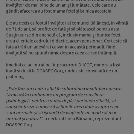
învățător de mai bine de un an și jumătate. Cele care au
gândit afacerea au fost mama fetei și bunica acesteia.
Ele au decis ca fostul învățător al comunei Bălănești, în vârstă
de 71 de ani, să profite de fată și să plătească pentru asta.
Susțin surse din anchetă că, inclusiv mama și bunica fetei,
erau clientele cadrului didactic, acum pensionar. Cert este că
fata a trăit un adevărat calvar în această perioadă, fiind
învățată să nu spună nimic despre ceea ce i se întâmplă.
Imediat ce au intrat pe fir procurorii DIICOT, minora a fost
luată și dusă la DGASPC Gorj, unde este consiliată de un
psiholog.
„Este într-un centru aflat în subordinea instituției noastre.
Urmează în continuare un program de consiliere
psihologică, pentru a putea depăși perioada dificilă, să
conștientizeze cumva că acțiunile exercitate asupra ei nu
sunt normale și să își vadă de viață într-un mod cât mai
normal și natural”
, a declarat Lidia Bârsanu, reprezentant
DGASPC Gorj.