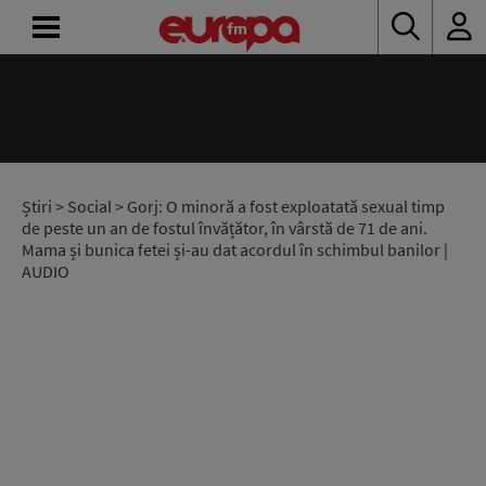
ACASĂ
ȘTIRI
RADIO
Știri
>
Social
> Gorj: O minoră a fost exploatată sexual timp
de peste un an de fostul învățător, în vârstă de 71 de ani.
Mama și bunica fetei și-au dat acordul în schimbul banilor |
CONCURSURI
AUDIO
PODCAST
ASCULTĂ
LIVE