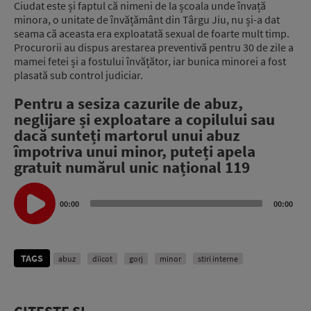
Ciudat este și faptul că nimeni de la școala unde învață
minora, o unitate de învățământ din Târgu Jiu, nu și-a dat
seama că aceasta era exploatată sexual de foarte mult timp.
Procurorii au dispus arestarea preventivă pentru 30 de zile a
mamei fetei și a fostului învățător, iar bunica minorei a fost
plasată sub control judiciar.
Pentru a sesiza cazurile de abuz,
neglijare și exploatare a copilului sau
dacă sunteți martorul unui abuz
împotriva unui minor, puteți apela
gratuit numărul unic național 119
Audio
Player
00:00
00:00
TAGS
abuz
diicot
gorj
minor
stiri interne
CITEȘTE ȘI