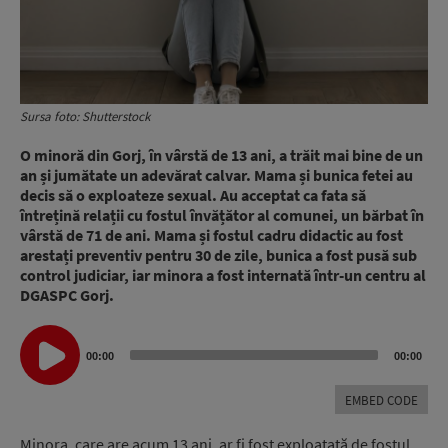
Sursa foto: Shutterstock
O minoră din Gorj, în vârstă de 13 ani, a trăit mai bine de un
an și jumătate un adevărat calvar. Mama și bunica fetei au
decis să o exploateze sexual. Au acceptat ca fata să
întrețină relații cu fostul învățător al comunei, un bărbat în
vârstă de 71 de ani. Mama și fostul cadru didactic au fost
arestați preventiv pentru 30 de zile, bunica a fost pusă sub
control judiciar, iar minora a fost internată într-un centru al
DGASPC Gorj.
Audio
00:00
00:00
Player
EMBED CODE
Minora, care are acum 13 ani, ar fi fost exploatată de fostul