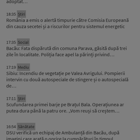
adoptat…
18:35
Știri
România a emis o alertă timpurie către Comisia Europeană
din cauza secetei și a riscurilor pentru sistemul energetic
17:35
Social
Bacău: Fata dispărută din comuna Parava, găsită după trei
zile în localitate. Poliția face apel la părinți privind…
17:19
Mediu
Sibiu: Incendiu de vegetație pe Valea Avrigului. Pompierii
intervin cu două autospeciale de stingere și o autospecială
de…
17:11
Știri
Scufundarea primei barje pe Brațul Bala. Operațiunea ar
putea dura până la patru ore. „Vom reuși să creștem…
16:54
Sănătate
DSU verifică un echipaj de Ambulanță din Bacău, după
imagini care arată o oprire la cumpărături în timpul…