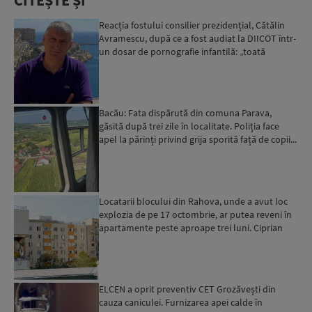
Reacția fostului consilier prezidențial, Cătălin
Avramescu, după ce a fost audiat la DIICOT într-
un dosar de pornografie infantilă: „toată
povestea es...
Bacău: Fata dispărută din comuna Parava,
găsită după trei zile în localitate. Poliția face
apel la părinți privind grija sporită față de copii...
Locatarii blocului din Rahova, unde a avut loc
explozia de pe 17 octombrie, ar putea reveni în
apartamente peste aproape trei luni. Ciprian
Ciucu: Vor...
ELCEN a oprit preventiv CET Grozăvești din
cauza caniculei. Furnizarea apei calde în