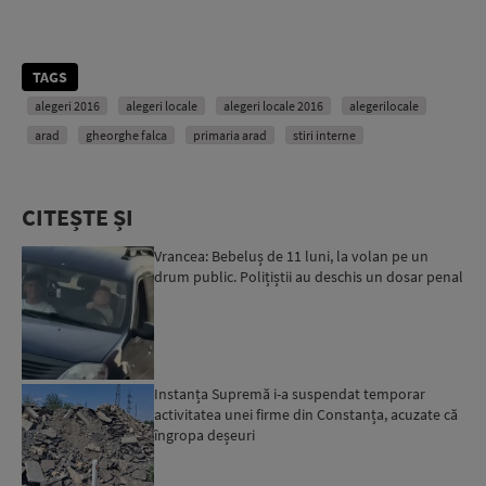
TAGS
alegeri 2016
alegeri locale
alegeri locale 2016
alegerilocale
arad
gheorghe falca
primaria arad
stiri interne
CITEȘTE ȘI
Vrancea: Bebeluș de 11 luni, la volan pe un
drum public. Polițiștii au deschis un dosar penal
Instanța Supremă i-a suspendat temporar
activitatea unei firme din Constanța, acuzate că
îngropa deșeuri