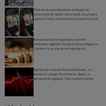
7000 de lei amendă pentru echipajul de
ambulanță din Bacău care a oprit să cumpere
pepeni, în timp ce transporta pacienți la spital
România evită retrogradarea, potrivit
evaluărilor agenției Moody's| Adrian Negrescu:
,,Suntem la un pas de retrogradare în
următoarele 18-20 de luni, ...
Agenția de evaluare financiară Moody`s a
menținut ratingul României la „Baa3”, cu
perspectivă negativă. Țara noastră a evitat
momentan retrogradarea...