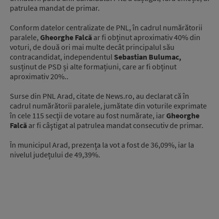
patrulea mandat de primar.
Conform datelor centralizate de PNL, în cadrul numărătorii
paralele,
Gheorghe Falcă
ar fi obținut aproximativ 40% din
voturi, de două ori mai multe decât principalul său
contracandidat, independentul
Sebastian Bulumac,
susținut de PSD și alte formațiuni, care ar fi obținut
aproximativ 20%..
Surse din PNL Arad, citate de News.ro, au declarat că în
cadrul numărătorii paralele, jumătate din voturile exprimate
în cele 115 secţii de votare au fost numărate, iar
Gheorghe
Falcă
ar fi câştigat al patrulea mandat consecutiv de primar.
În municipul Arad, prezenţa la vot a fost de 36,09%, iar la
nivelul județului de 49,39%.