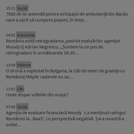
15:11
Social
7000 de lei amendă pentru echipajul de ambulanță din Bacău
care a oprit să cumpere pepeni, în timp…
14:32
Economie
România evită retrogradarea, potrivit evaluărilor agenției
Moody’s| Adrian Negrescu: ,,Suntem la un pas de
retrogradare în următoarele 18-20…
13:59
Externe
O dronă a explodat în Bulgaria, la 100 de metri de granița cu
România| MApN: radarele nu au…
11:01
Life
Unde dispar vrăbiile din orașe?
07:09
Social
Agenția de evaluare financiară Moody`s a menținut ratingul
României la „Baa3”, cu perspectivă negativă. Țara noastră a
evitat…