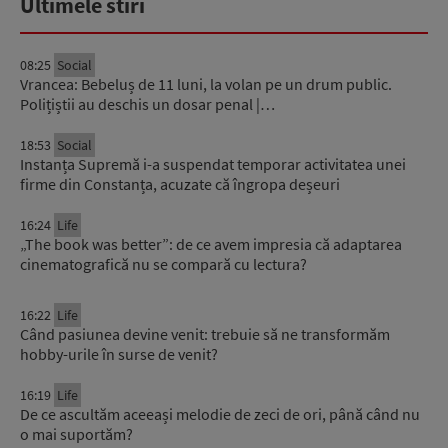
Ultimele stiri
08:25
Social
Vrancea: Bebeluș de 11 luni, la volan pe un drum public.
Polițiștii au deschis un dosar penal |…
18:53
Social
Instanța Supremă i-a suspendat temporar activitatea unei
firme din Constanța, acuzate că îngropa deșeuri
16:24
Life
„The book was better”: de ce avem impresia că adaptarea
cinematografică nu se compară cu lectura?
16:22
Life
Când pasiunea devine venit: trebuie să ne transformăm
hobby-urile în surse de venit?
16:19
Life
De ce ascultăm aceeași melodie de zeci de ori, până când nu
o mai suportăm?