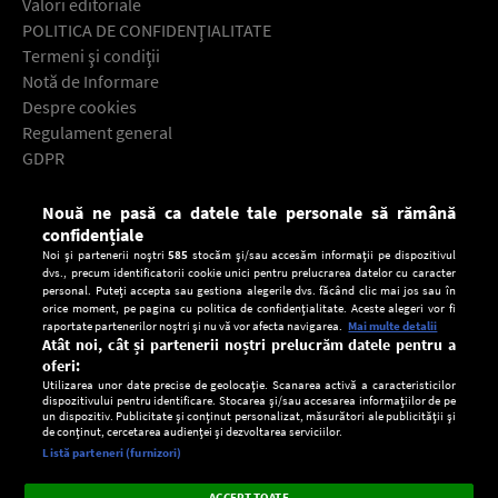
Valori editoriale
POLITICA DE CONFIDENŢIALITATE
Termeni şi condiţii
Notă de Informare
Despre cookies
Regulament general
GDPR
Contact
Nouă ne pasă ca datele tale personale să rămână
Descarcă gratuit aplicaţia Europa FM pentru smartphone:
confidențiale
Noi și partenerii noștri
585
stocăm și/sau accesăm informații pe dispozitivul
dvs., precum identificatorii cookie unici pentru prelucrarea datelor cu caracter
personal. Puteți accepta sau gestiona alegerile dvs. făcând clic mai jos sau în
orice moment, pe pagina cu politica de confidențialitate. Aceste alegeri vor fi
raportate partenerilor noștri și nu vă vor afecta navigarea.
Mai multe detalii
Atât noi, cât și partenerii noștri prelucrăm datele pentru a
oferi:
Utilizarea unor date precise de geolocație. Scanarea activă a caracteristicilor
dispozitivului pentru identificare. Stocarea și/sau accesarea informațiilor de pe
un dispozitiv. Publicitate și conținut personalizat, măsurători ale publicității și
de conținut, cercetarea audienței și dezvoltarea serviciilor.
Setări:
Listă parteneri (furnizori)
Ascultă Europa FM în aplicație
Dark
×
Instalează
Radio live, podcasturi, știri și alerte
ACCEPT TOATE