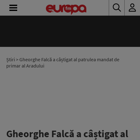
ACASĂ
ȘTIRI
RADIO
Știri
> Gheorghe Falcă a câștigat al patrulea mandat de
primar al Aradului
CONCURSURI
PODCAST
ASCULTĂ
LIVE
Gheorghe Falcă a câștigat al