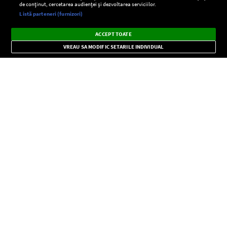
de conținut, cercetarea audienței și dezvoltarea serviciilor.
Setări:
Listă parteneri (furnizori)
Ascultă Europa FM în aplicație
Dark
×
Instalează
Radio live, podcasturi, știri și alerte
ACCEPT TOATE
Mode
importante.
VREAU SA MODIFIC SETARILE INDIVIDUAL
CONFIDENŢIALITATE
Copyright © Europa FM. Toate drepturile rezervate. 2026
SOCIAL