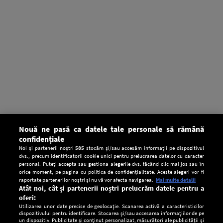
Nouă ne pasă ca datele tale personale să rămână
confidențiale
Noi și partenerii noștri
585
stocăm și/sau accesăm informații pe dispozitivul
dvs., precum identificatorii cookie unici pentru prelucrarea datelor cu caracter
personal. Puteți accepta sau gestiona alegerile dvs. făcând clic mai jos sau în
orice moment, pe pagina cu politica de confidențialitate. Aceste alegeri vor fi
raportate partenerilor noștri și nu vă vor afecta navigarea.
Mai multe detalii
Atât noi, cât și partenerii noștri prelucrăm datele pentru a
oferi:
Utilizarea unor date precise de geolocație. Scanarea activă a caracteristicilor
dispozitivului pentru identificare. Stocarea și/sau accesarea informațiilor de pe
un dispozitiv. Publicitate și conținut personalizat, măsurători ale publicității și