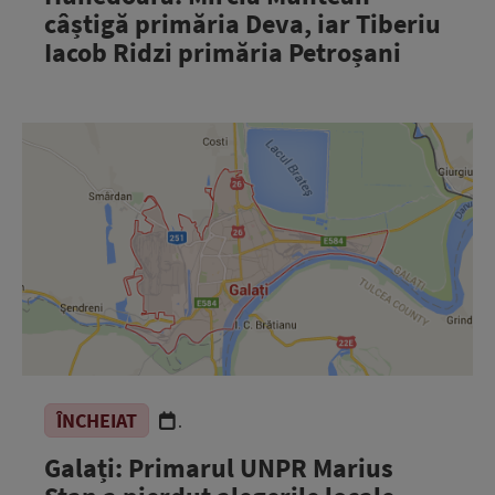
câștigă primăria Deva, iar Tiberiu
Iacob Ridzi primăria Petroșani
ÎNCHEIAT
.
Galați: Primarul UNPR Marius