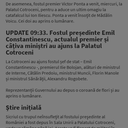
De asemenea, fostul premier Victor Ponta a venit, miercuri, la
Palatul Cotroceni, pentru a aduce un ultim omagiu la
catafalcul lui Ion Iliescu. Ponta a venit însoţit de Mădălin
Voicu. Cei doi au aprins o lumânare.
UPDATE 09:33. Fostul președinte Emil
Constantinescu, actualul premier și
câțiva miniștri au ajuns la Palatul
Cotroceni
La Cotroceni au ajuns fostul șef de stat – Emil
Constantinescu -, premierul Ilie Bolojan, alături de ministrul
de Interne, Cătălin Predoiu, ministrul Muncii, Florin Manole
și ministrul Sănărății, Alexandru Rogobete.
Reprezentanții Guvernului au depus o coroană de flori și au
aprins o lumânare.
Știre inițială
Sicriul cu trupul neînsufleţit al fostului preşedinte al
României a fost depus în Sala Unirii a Palatului Cotroceni,