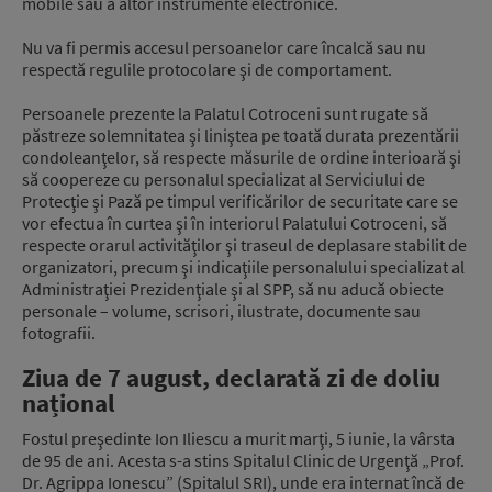
mobile sau a altor instrumente electronice.
Nu va fi permis accesul persoanelor care încalcă sau nu
respectă regulile protocolare şi de comportament.
Persoanele prezente la Palatul Cotroceni sunt rugate să
păstreze solemnitatea şi liniştea pe toată durata prezentării
condoleanţelor, să respecte măsurile de ordine interioară şi
să coopereze cu personalul specializat al Serviciului de
Protecţie şi Pază pe timpul verificărilor de securitate care se
vor efectua în curtea şi în interiorul Palatului Cotroceni, să
respecte orarul activităţilor şi traseul de deplasare stabilit de
organizatori, precum şi indicaţiile personalului specializat al
Administraţiei Prezidenţiale şi al SPP, să nu aducă obiecte
personale – volume, scrisori, ilustrate, documente sau
fotografii.
Ziua de 7 august, declarată zi de doliu
național
Fostul preşedinte Ion Iliescu a murit marţi, 5 iunie, la vârsta
de 95 de ani. Acesta s-a stins Spitalul Clinic de Urgenţă „Prof.
Dr. Agrippa Ionescu” (Spitalul SRI), unde era internat încă de