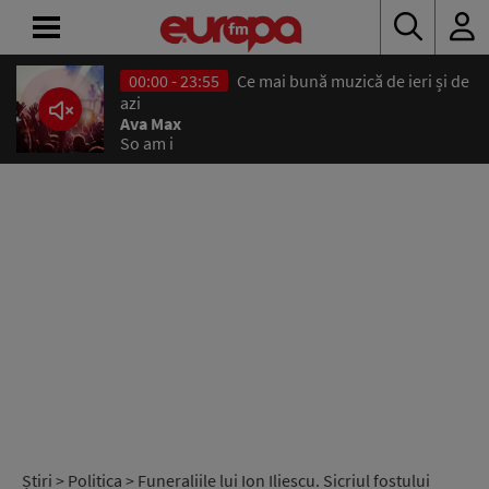
00:00 - 23:55
Ce mai bună muzică de ieri și de
ACASĂ
azi
Ava Max
So am i
ȘTIRI
RADIO
CONCURSURI
PODCAST
ASCULTĂ
LIVE
Știri
>
Politica
> Funeraliile lui Ion Iliescu. Sicriul fostului