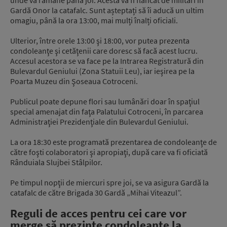
unde va rămâne până joi. Acesta va fi flancat de militari în
Gardă Onor la catafalc. Sunt așteptați să îi aducă un ultim
omagiu, până la ora 13:00, mai mulți înalți oficiali.
Ulterior, între orele 13:00 şi 18:00, vor putea prezenta
condoleanţe şi cetăţenii care doresc să facă acest lucru.
Accesul acestora se va face pe la Intrarea Registratură din
Bulevardul Geniului (Zona Statuii Leu), iar ieşirea pe la
Poarta Muzeu din Şoseaua Cotroceni.
Publicul poate depune flori sau lumânări doar în spaţiul
special amenajat din faţa Palatului Cotroceni, în parcarea
Administraţiei Prezidenţiale din Bulevardul Geniului.
La ora 18:30 este programată prezentarea de condoleanţe de
către foşti colaboratori şi apropiaţi, după care va fi oficiată
Rânduiala Slujbei Stâlpilor.
Pe timpul nopţii de miercuri spre joi, se va asigura Gardă la
catafalc de către Brigada 30 Gardă „Mihai Viteazul”.
Reguli de acces pentru cei care vor
merge să prezinte condoleanțe la