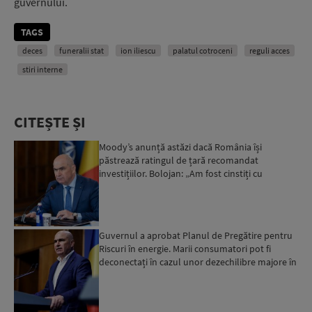
guvernului.
TAGS
deces
funeralii stat
ion iliescu
palatul cotroceni
reguli acces
stiri interne
CITEȘTE ȘI
Moody’s anunță astăzi dacă România își
păstrează ratingul de țară recomandat
investițiilor. Bolojan: „Am fost cinstiți cu
românii. Am muncit din greu”...
Guvernul a aprobat Planul de Pregătire pentru
Riscuri în energie. Marii consumatori pot fi
deconectați în cazul unor dezechilibre majore în
sistemul e...