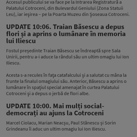
Accesul publicului se va face pe la Intrarea Registratură a
Palatului Cotroceni, din Bulevardul Geniului (Zona Statuii
Leu), iar ieşirea – pe la Poarta Muzeu din Şoseaua Cotroceni.
UPDATE 10:06. Traian Băsescu a depus
flori și a aprins o lumânare în memoria
lui Iliescu
Fostul președinte Traian Băsescu se îndreaptă spre Sala
Unirii, pentru a-i aduce la rândul său un ultim omagiu lui Ion
Iliescu.
Acesta s-a recules în faţa catafalcului şi a salutat cu mâna la
frunte la finalul omagiului său. Anterior, Băsescu a aprins o
lumânare în spaţiul special amenajat în curtea Palatului
Cotroceni şi a depus o jerbă de flori albe.
UPDATE 10:00. Mai mulți social-
democrați au ajuns la Cotroceni
Marcel Ciolacu, Marian Neacșu, Paul Stănescu și Sorin
Grindeanu îi aduc un ultim omagiu lui Ion Iliescu.