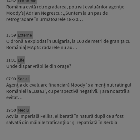
14:32
Economie
România evită retrogradarea, potrivit evaluărilor agenției
Moody’s| Adrian Negrescu: ,,Suntem la un pas de
retrogradare în următoarele 18-20…
13:59
Externe
O dronă a explodat în Bulgaria, la 100 de metri de granița cu
România| MApN: radarele nu au…
11:01
Life
Unde dispar vrăbiile din orașe?
07:09
Social
Agenția de evaluare financiară Moody`s a menținut ratingul
României la „Baa3”, cu perspectivă negativă. Țara noastră a
evitat…
19:58
Mediu
Acvila imperială Feliks, eliberată în natură după ce a fost
salvată din mâinile traficanților și repatriată în Serbia