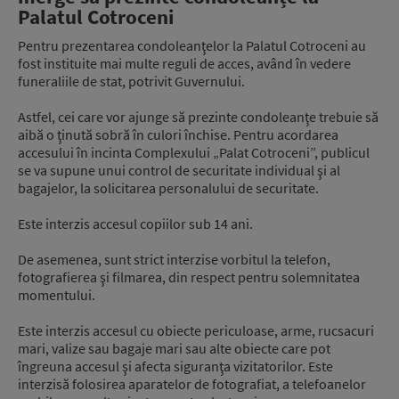
Palatul Cotroceni
Pentru prezentarea condoleanţelor la Palatul Cotroceni au
fost instituite mai multe reguli de acces, având în vedere
funeraliile de stat, potrivit Guvernului.
Astfel, cei care vor ajunge să prezinte condoleanţe trebuie să
aibă o ţinută sobră în culori închise. Pentru acordarea
accesului în incinta Complexului „Palat Cotroceni”, publicul
se va supune unui control de securitate individual şi al
bagajelor, la solicitarea personalului de securitate.
Este interzis accesul copiilor sub 14 ani.
De asemenea, sunt strict interzise vorbitul la telefon,
fotografierea şi filmarea, din respect pentru solemnitatea
momentului.
Este interzis accesul cu obiecte periculoase, arme, rucsacuri
mari, valize sau bagaje mari sau alte obiecte care pot
îngreuna accesul şi afecta siguranţa vizitatorilor. Este
interzisă folosirea aparatelor de fotografiat, a telefoanelor