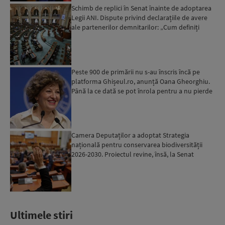
Schimb de replici în Senat înainte de adoptarea
Legii ANI. Dispute privind declarațiile de avere
ale partenerilor demnitarilor: „Cum definiți
amantele...
Peste 900 de primării nu s-au înscris încă pe
platforma Ghișeul.ro, anunță Oana Gheorghiu.
Până la ce dată se pot înrola pentru a nu pierde
fondurile ...
Camera Deputaților a adoptat Strategia
națională pentru conservarea biodiversității
2026-2030. Proiectul revine, însă, la Senat
pentru modificări...
Ultimele stiri