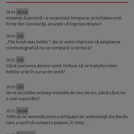
18:53
Social
Instanța Supremă i-a suspendat temporar activitatea unei
firme din Constanța, acuzate că îngropa deșeuri
16:24
Life
„The book was better”: de ce avem impresia că adaptarea
cinematografică nu se compară cu lectura?
16:22
Life
Când pasiunea devine venit: trebuie să ne transformăm
hobby-urile în surse de venit?
16:19
Life
De ce ascultăm aceeași melodie de zeci de ori, până când nu
o mai suportăm?
15:11
Social
7000 de lei amendă pentru echipajul de ambulanță din Bacău
care a oprit să cumpere pepeni, în timp…