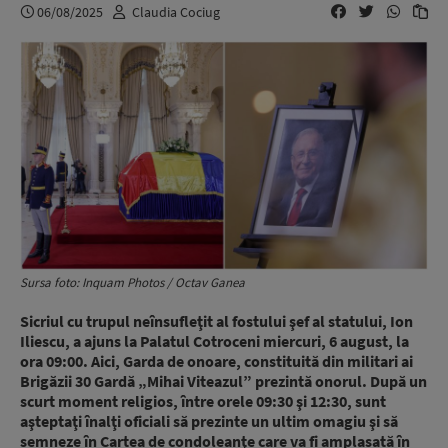
06/08/2025
Claudia Cociug
Sursa foto: Inquam Photos / Octav Ganea
Sicriul cu trupul neînsufleţit al fostului şef al statului, Ion
Iliescu, a ajuns la Palatul Cotroceni miercuri, 6 august, la
ora 09:00. Aici, Garda de onoare, constituită din militari ai
Brigăzii 30 Gardă „Mihai Viteazul” prezintă onorul. După un
scurt moment religios, între orele 09:30 şi 12:30, sunt
aşteptaţi înalţi oficiali să prezinte un ultim omagiu şi să
semneze în Cartea de condoleanţe care va fi amplasată în