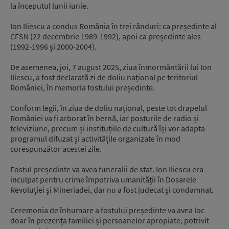
la începutul lunii iunie.
Ion Iliescu a condus România în trei rânduri: ca președinte al
CFSN (22 decembrie 1989-1992), apoi ca președinte ales
(1992-1996 și 2000-2004).
De asemenea, joi, 7 august 2025, ziua înmormântării lui Ion
Iliescu, a fost declarată zi de doliu național pe teritoriul
României, în memoria fostului președinte.
Conform legii, în ziua de doliu național, peste tot drapelul
României va fi arborat în bernă, iar posturile de radio și
televiziune, precum și instituțiile de cultură își vor adapta
programul difuzat și activitățile organizate în mod
corespunzător acestei zile.
Fostul președinte va avea funeralii de stat. Ion Iliescu era
inculpat pentru crime împotriva umanității în Dosarele
Revoluției și Mineriadei, dar nu a fost judecat și condamnat.
Ceremonia de înhumare a fostului președinte va avea loc
doar în prezența familiei și persoanelor apropiate, potrivit