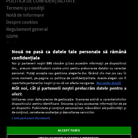
POLITICA DE CONFIDENŢIALITATE
Termeni şi condiţii
Notă de Informare
Despre cookies
Regulament general
GDPR
Contact
Nouă ne pasă ca datele tale personale să rămână
Descarcă gratuit aplicaţia Europa FM pentru smartphone:
confidențiale
Noi și partenerii noștri
585
stocăm și/sau accesăm informații pe dispozitivul
dvs., precum identificatorii cookie unici pentru prelucrarea datelor cu caracter
personal. Puteți accepta sau gestiona alegerile dvs. făcând clic mai jos sau în
orice moment, pe pagina cu politica de confidențialitate. Aceste alegeri vor fi
raportate partenerilor noștri și nu vă vor afecta navigarea.
Mai multe detalii
Atât noi, cât și partenerii noștri prelucrăm datele pentru a
oferi:
Utilizarea unor date precise de geolocație. Scanarea activă a caracteristicilor
dispozitivului pentru identificare. Stocarea și/sau accesarea informațiilor de pe
un dispozitiv. Publicitate și conținut personalizat, măsurători ale publicității și
de conținut, cercetarea audienței și dezvoltarea serviciilor.
Setări:
Listă parteneri (furnizori)
Ascultă Europa FM în aplicație
Dark
×
Instalează
Radio live, podcasturi, știri și alerte
ACCEPT TOATE
Mode
importante.