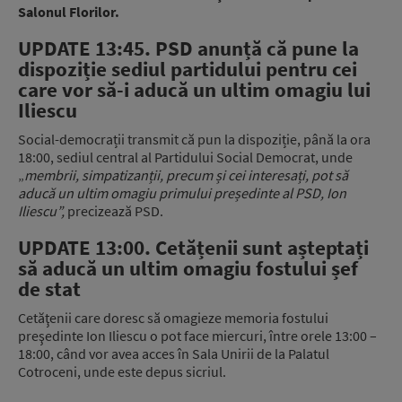
Salonul Florilor.
UPDATE 13:45. PSD anunță că pune la
dispoziție sediul partidului pentru cei
care vor să-i aducă un ultim omagiu lui
Iliescu
Social-democrații transmit că pun la dispoziție, până la ora
18:00, sediul central al Partidului Social Democrat, unde
„
membrii, simpatizanții, precum și cei interesați, pot să
aducă un ultim omagiu primului președinte al PSD, Ion
Iliescu”,
precizează PSD.
UPDATE 13:00. Cetățenii sunt așteptați
să aducă un ultim omagiu fostului șef
de stat
Cetăţenii care doresc să omagieze memoria fostului
preşedinte Ion Iliescu o pot face miercuri, între orele 13:00 –
18:00, când vor avea acces în Sala Unirii de la Palatul
Cotroceni, unde este depus sicriul.