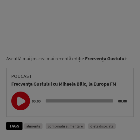
Ascultă mai jos cea mai recentă ediție
Frecvența Gustului
:
PODCAST
Frecvența Gustului cu Mihaela Bilic, la Europa FM
Audio
Player
00:00
00:00
TAGS
alimente
combinatii alimentare
dieta disociata