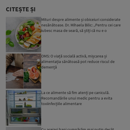
CITEȘTE ȘI
Mituri despre alimente și obiceiuri considerate
nesănătoase. Dr. Mihaela Bilic: „Pentru cei care
iubesc masa de seară, să știți că nu e o
greșeală”...
OMS: O viață socială activă, mișcarea și
alimentația sănătoasă pot reduce riscul de
demență
La ce alimente să fim atenți pe caniculă.
Recomandările unui medic pentru a evita
toxiinfecțiile alimentare
Cu aceiași bani cumpărăm mai puțin decât