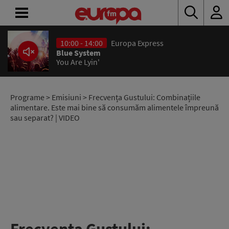
10:00 - 14:00
Europa Express
ACASĂ
Blue System
You Are Lyin'
ȘTIRI
RADIO
Programe
>
Emisiuni
> Frecvența Gustului: Combinațiile
alimentare. Este mai bine să consumăm alimentele împreună
sau separat? | VIDEO
CONCURSURI
PODCAST
ASCULTĂ
LIVE