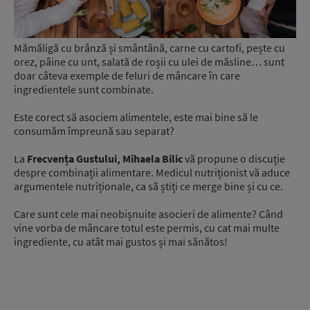
Mămăligă cu brânză și smântână, carne cu cartofi, pește cu
orez, pâine cu unt, salată de roșii cu ulei de măsline… sunt
doar câteva exemple de feluri de mâncare în care
ingredientele sunt combinate.
Este corect să asociem alimentele, este mai bine să le
consumăm împreună sau separat?
La
Frecvența Gustului, Mihaela Bilic
vă propune o discuție
despre combinații alimentare. Medicul nutriționist vă aduce
argumentele nutriționale, ca să știți ce merge bine și cu ce.
Care sunt cele mai neobișnuite asocieri de alimente? Când
vine vorba de mâncare totul este permis, cu cat mai multe
ingrediente, cu atât mai gustos și mai sănătos!