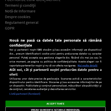
Termeni şi condiţii
Notă de Informare
Despre cookies
Regulament general
GDPR
Contact
Nouă ne pasă ca datele tale personale să rămână
Descarcă gratuit aplicaţia Europa FM pentru smartphone:
confidențiale
Noi și partenerii noștri
585
stocăm și/sau accesăm informații pe dispozitivul
dvs., precum identificatorii cookie unici pentru prelucrarea datelor cu caracter
personal. Puteți accepta sau gestiona alegerile dvs. făcând clic mai jos sau în
orice moment, pe pagina cu politica de confidențialitate. Aceste alegeri vor fi
raportate partenerilor noștri și nu vă vor afecta navigarea.
Mai multe detalii
Atât noi, cât și partenerii noștri prelucrăm datele pentru a
oferi:
Utilizarea unor date precise de geolocație. Scanarea activă a caracteristicilor
dispozitivului pentru identificare. Stocarea și/sau accesarea informațiilor de pe
un dispozitiv. Publicitate și conținut personalizat, măsurători ale publicității și
de conținut, cercetarea audienței și dezvoltarea serviciilor.
Setări:
Listă parteneri (furnizori)
Ascultă Europa FM în aplicație
Dark
×
Instalează
Radio live, podcasturi, știri și alerte
ACCEPT TOATE
Mode
importante.
VREAU SA MODIFIC SETARILE INDIVIDUAL