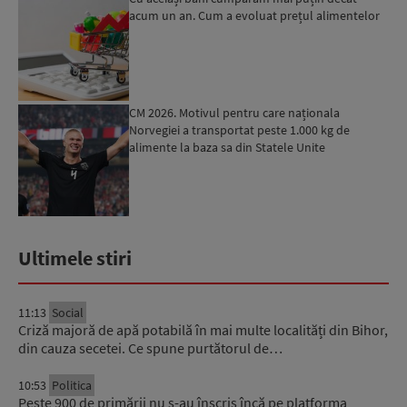
acum un an. Cum a evoluat prețul alimentelor
CM 2026. Motivul pentru care naționala
Norvegiei a transportat peste 1.000 kg de
alimente la baza sa din Statele Unite
Ultimele stiri
11:13
Social
Criză majoră de apă potabilă în mai multe localități din Bihor,
din cauza secetei. Ce spune purtătorul de…
10:53
Politica
Peste 900 de primării nu s-au înscris încă pe platforma