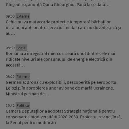
Ghișeul.ro, anunță Oana Gheorghiu. Până la ce dată…
09:00
Externe
Cehia nu va mai acorda protecție temporară bărbaților
ucraineni apți pentru serviciul militar care nu dovedesc că și-
au…
08:39
Social
România a înregistrat miercuri seară unul dintre cele mai
ridicate niveluri ale consumului de energie electrică din
această…
08:22
Externe
Germania: dronă cu explozibili, descoperită pe aeroportul
Leipzig, în apropierea unor avioane de marfă ucrainene.
Ministrul german de…
19:42
Politica
Camera Deputaților a adoptat Strategia națională pentru
conservarea biodiversității 2026-2030. Proiectul revine, însă,
la Senat pentru modificări