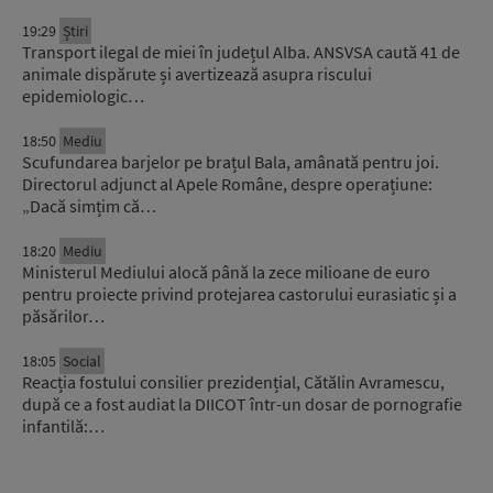
19:29
Știri
Transport ilegal de miei în județul Alba. ANSVSA caută 41 de
animale dispărute și avertizează asupra riscului
epidemiologic…
18:50
Mediu
Scufundarea barjelor pe brațul Bala, amânată pentru joi.
Directorul adjunct al Apele Române, despre operațiune:
„Dacă simțim că…
18:20
Mediu
Ministerul Mediului alocă până la zece milioane de euro
pentru proiecte privind protejarea castorului eurasiatic și a
păsărilor…
18:05
Social
Reacția fostului consilier prezidențial, Cătălin Avramescu,
după ce a fost audiat la DIICOT într-un dosar de pornografie
infantilă:…