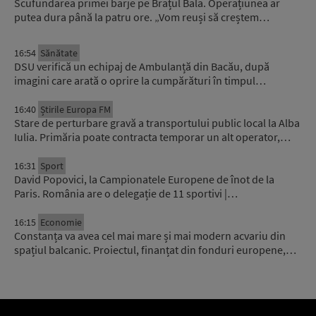
Scufundarea primei barje pe Brațul Bala. Operațiunea ar
putea dura până la patru ore. „Vom reuși să creștem…
16:54
Sănătate
DSU verifică un echipaj de Ambulanță din Bacău, după
imagini care arată o oprire la cumpărături în timpul…
16:40
Știrile Europa FM
Stare de perturbare gravă a transportului public local la Alba
Iulia. Primăria poate contracta temporar un alt operator,…
16:31
Sport
David Popovici, la Campionatele Europene de înot de la
Paris. România are o delegație de 11 sportivi |…
16:15
Economie
Constanța va avea cel mai mare și mai modern acvariu din
spațiul balcanic. Proiectul, finanțat din fonduri europene,…