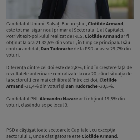
Candidatul Uniunii Salvați Bucureștiul,
Clotilde Armand
,
este tot mai sigur noul primar al Sectorului 1 al Capitalei.
Potrivit exit-poll-ului realizat de IRES,
Clotilde Armand
ar fi
obținut la ora 21 32,5% din voturi, în timp ce principalul său
contracandidat,
Dan Tudorache
de la PSD ar avea 29,7% din
voturi.
Diferența dintre cei doi este de 2,8%, fiind în creștere față de
rezultatele anterioare centralizate la ora 20, când situaţia de
la sectorul 1 era mai echilibrată între cei doi,
Clotilde
Armand
-31,4% din voturi și
Dan Tudorache
-30,5%.
Candidatul PNL
Alexandru Nazare
ar fi obținut 19,5% din
voturi, clasându-se pe locul 3.
PSD a câştigat toate sectoarele Capitalei, cu excepţia
sectorului 1, unde câștigătoare este
Clotilde Armand
.