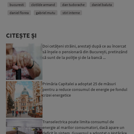
bucuresti
clotilde armand
dan tudorache
daniel baluta
daniel florea
gabriel mutu
stiri interne
CITEȘTE ȘI
Doi cetățeni străini, arestați după ce au încercat
să înșele o pensionară din București, pretinzând
că sunt de la poliție și de la bancă ...
Primăria Capitalei a adoptat 25 de măsuri
pentru a reduce consumul de energie pe fondul
crizei energetice
Transelectrica poate limita consumul de
energie al marilor consumatori, dacă apare un
deficit în sistem. Guvernul a adoptat o Hotărâre