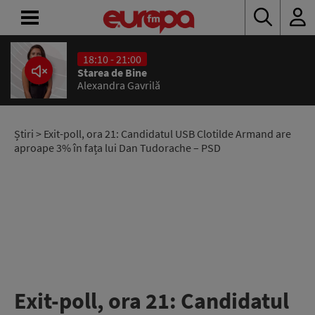
18:10 - 21:00
ACASĂ
Starea de Bine
Alexandra Gavrilă
ȘTIRI
RADIO
Știri
> Exit-poll, ora 21: Candidatul USB Clotilde Armand are
aproape 3% în fața lui Dan Tudorache – PSD
CONCURSURI
PODCAST
ASCULTĂ
LIVE
Exit-poll, ora 21: Candidatul