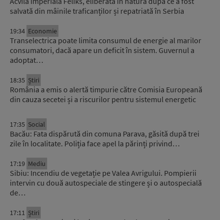
Acvila imperială Feliks, eliberată în natură după ce a fost
salvată din mâinile traficanților și repatriată în Serbia
19:34
Economie
Transelectrica poate limita consumul de energie al marilor
consumatori, dacă apare un deficit în sistem. Guvernul a
adoptat…
18:35
Știri
România a emis o alertă timpurie către Comisia Europeană
din cauza secetei și a riscurilor pentru sistemul energetic
17:35
Social
Bacău: Fata dispărută din comuna Parava, găsită după trei
zile în localitate. Poliția face apel la părinți privind…
17:19
Mediu
Sibiu: Incendiu de vegetație pe Valea Avrigului. Pompierii
intervin cu două autospeciale de stingere și o autospecială
de…
17:11
Știri