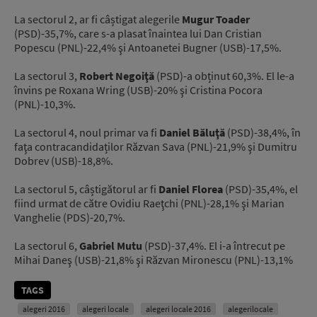
La sectorul 2, ar fi câștigat alegerile
Mugur Toader
(PSD)-35,7%, care s-a plasat înaintea lui Dan Cristian
Popescu (PNL)-22,4% şi Antoanetei Bugner (USB)-17,5%.
La sectorul 3,
Robert Negoiţă
(PSD)-a obținut 60,3%. El le-a
învins pe Roxana Wring (USB)-20% şi Cristina Pocora
(PNL)-10,3%.
La sectorul 4, noul primar va fi
Daniel Băluţă
(PSD)-38,4%, în
faţa contracandidaților Răzvan Sava (PNL)-21,9% şi Dumitru
Dobrev (USB)-18,8%.
La sectorul 5, câștigătorul ar fi
Daniel Florea
(PSD)-35,4%, el
fiind urmat de către Ovidiu Raeţchi (PNL)-28,1% şi Marian
Vanghelie (PDS)-20,7%.
La sectorul 6,
Gabriel Mutu
(PSD)-37,4%. El i-a întrecut pe
Mihai Daneş (USB)-21,8% şi Răzvan Mironescu (PNL)-13,1%
TAGS
alegeri 2016
alegeri locale
alegeri locale 2016
alegerilocale