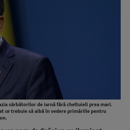
ia sărbătorilor de iarnă fără cheltuieli prea mari.
at ce trebuie să aibă în vedere primăriile pentru
ion.