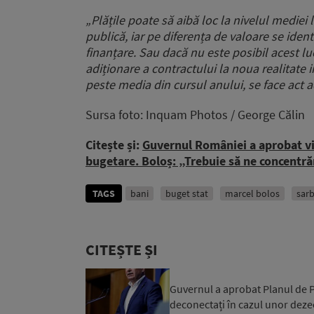
„Plățile poate să aibă loc la nivelul mediei
publică, iar pe diferența de valoare se identi
finanțare. Sau dacă nu este posibil acest 
adiționare a contractului la noua realitate
peste media din cursul anului, se face act a
Sursa foto: Inquam Photos / George Călin
Citește și:
Guvernul României a aprobat vi
bugetare. Boloș: „Trebuie să ne concentr
TAGS
bani
buget stat
marcel bolos
sarb
CITEȘTE ȘI
Guvernul a aprobat Planul de Pr
deconectați în cazul unor dezec