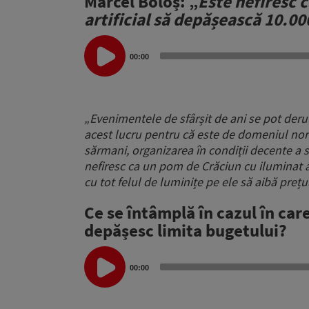
Marcel Boloș: „
Este nefiresc 
artificial să depășească 10.00
Audio
Player
00:00
„Evenimentele de sfârșit de ani se pot derul
acest lucru pentru că este de domeniul nor
sărmani, organizarea în condiții decente a s
nefiresc ca un pom de Crăciun cu iluminat ar
cu tot felul de luminițe pe ele să aibă prețu
Ce se întâmplă în cazul în car
depășesc limita bugetului?
Audio
Player
00:00