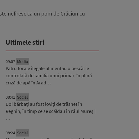
Este nefiresc ca un pom de Crăciun cu
Ultimele stiri
09:07
Mediu
Patru foraje ilegale alimentau o pescărie
controlată de familia unui primar, în plină
criză de apă în Arad…
08:41
Social
Doi bărbați au fost loviți de trăsnet în
Reghin, în timp ce se scăldau în râul Mureș |
…
08:24
Social