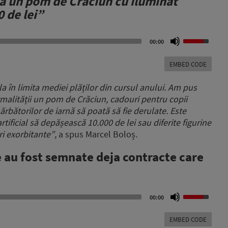
ca un pom de Crăciun cu iluminat
0 de lei”
Use
00:00
Up/Down
Arrow
EMBED CODE
keys
to
a în limita mediei plăților din cursul anului. Am pus
increase
malității un pom de Crăciun, cadouri pentru copii
or
ărbătorilor de iarnă să poată să fie derulate. Este
decrease
volume.
tificial să depășească 10.000 de lei sau diferite figurine
ri exorbitante”
, a spus Marcel Boloș.
e au fost semnate deja contracte care
Use
00:00
Up/Down
Arrow
EMBED CODE
keys