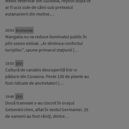
Medic veterinar din Suceava, reținut după ce
ar fi ucis sute de câini sub pretextul
eutanasierii din motive…
20:03
Economie
Mangalia nu va reduce iluminatul public în
plin sezon estival. „Ar diminua confortul
turiștilor”, spune primarul stațiunii |…
19:55
Știri
Cultură de canabis descoperită într-o
pădure din Covasna. Peste 130 de plante au
fost ridicate de anchetatori |…
19:46
Știri
Două tramvaie s-au ciocnit în orașul
Gelsenkirchen, aflat în vestul Germaniei. 25
de oameni au fost răniți, dintre…