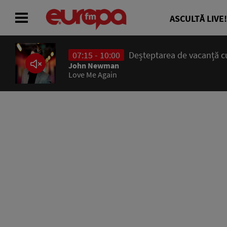
ASCULTĂ LIVE!
07:15 - 10:00
Deșteptarea de vacanță cu
ACASĂ
John Newman
Love Me Again
ȘTIRI
RADIO
CONCURSURI
PODCAST
ASCULTĂ LIVE