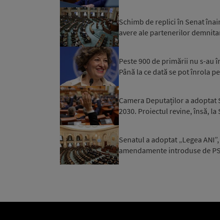
Schimb de replici în Senat înai
avere ale partenerilor demnitar
Peste 900 de primării nu s-au 
Până la ce dată se pot înrola pe
Camera Deputaților a adoptat S
2030. Proiectul revine, însă, la
Senatul a adoptat „Legea ANI”, 
amendamente introduse de PSD 