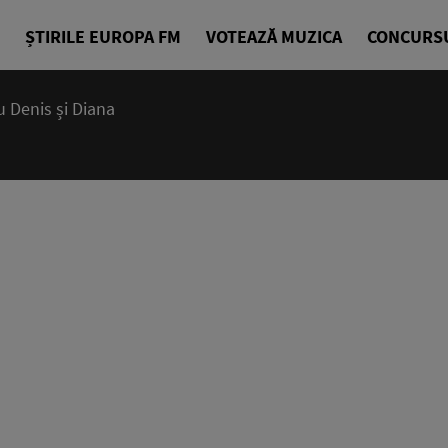
ȘTIRILE EUROPA FM
VOTEAZĂ MUZICA
CONCURS
 Denis și Diana
07:15 - 10
Deșteptarea
Denis Ciuli