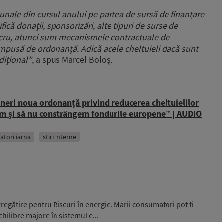
to
 lunale din cursul anului pe partea de sursă de finanțare
increase
fică donații, sponsorizări, alte tipuri de surse de
or
lucru, atunci sunt mecanismele contractuale de
decrease
volume.
 impusă de ordonanță. Adică acele cheltuieli dacă sunt
dițional”
, a spus Marcel Boloș.
neri noua ordonanță privind reducerea cheltuielilor
ăm și să nu constrângem fondurile europene” | AUDIO
atori iarna
stiri interne
egătire pentru Riscuri în energie. Marii consumatori pot fi
hilibre majore în sistemul e...