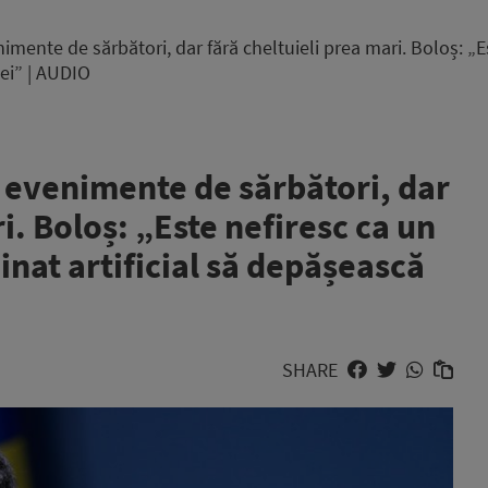
nimente de sărbători, dar fără cheltuieli prea mari. Boloș: „
lei” | AUDIO
a evenimente de sărbători, dar
i. Boloș: „Este nefiresc ca un
nat artificial să depășească
SHARE