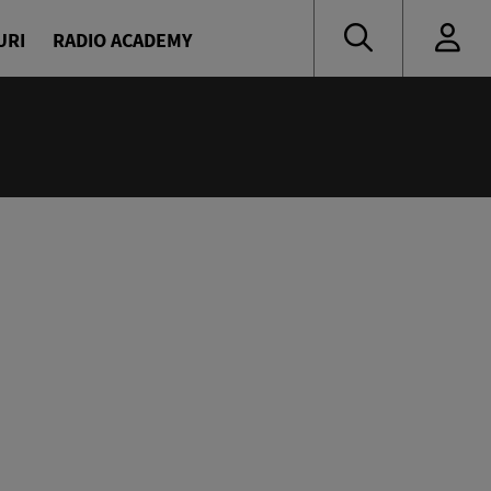
URI
RADIO ACADEMY
:00
 de vacanță cu Denis și Diana
naru și Diana Enache