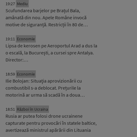
19:27
Mediu
Scufundarea barjelor pe Brațul Bala,
amânată din nou. Apele Române invocă
motive de siguranță. Restricții în 80 de…
19:11
Economie
Lipsa de kerosen pe Aeroportul Arad a dus la
o escală, la București, a cursei spre Antalya.
Director:…
18:59
Economie
Ilie Bolojan: Situaţia aprovizionării cu
combustibil s-a deblocat. Prețurile la
motorină ar urma să scadă în a doua…
18:51
Război în Ucraina
Rusia ar putea folosi drone ucrainene
capturate pentru provocări în statele baltice,
avertizează ministrul apărării din Lituania