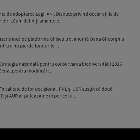
nte de adoptarea Legii ANI. Dispute privind declarațiile de
ilor: „Cum definiți amantele...
înscris încă pe platforma Ghișeul.ro, anunță Oana Gheorghiu.
ntru a nu pierde fondurile ...
trategia națională pentru conservarea biodiversității 2026-
 Senat pentru modificări...
în calitate de for decizional. PNL și USR susțin că două
și AUR ar putea pune în pericol u...