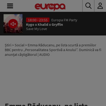
18:00 - 23:55
Europa FM Party
ACASĂ
Kygo x Khalid x Gryffin
Save My Love
ȘTIRI
RADIO
Știri
>
Social
> Emma Răducanu, pe lista scurtă a premiilor
BBC pentru „Personalitatea Sportivă a Anului”. Duminică va fi
anunțat câștigătorul | AUDIO
CONCURSURI
PODCAST
ASCULTĂ
LIVE