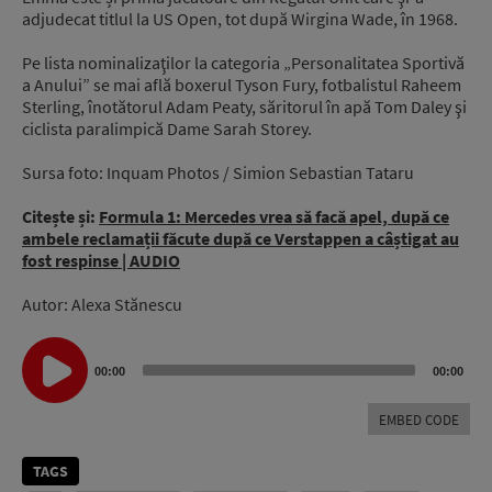
adjudecat titlul la US Open, tot după Wirgina Wade, în 1968.
Pe lista nominalizaţilor la categoria „Personalitatea Sportivă
a Anului” se mai află boxerul Tyson Fury, fotbalistul Raheem
Sterling, înotătorul Adam Peaty, săritorul în apă Tom Daley şi
ciclista paralimpică Dame Sarah Storey.
Sursa foto: Inquam Photos / Simion Sebastian Tataru
Citește și:
Formula 1: Mercedes vrea să facă apel, după ce
ambele reclamații făcute după ce Verstappen a câștigat au
fost respinse | AUDIO
Autor: Alexa Stănescu
Audio
00:00
00:00
Player
EMBED CODE
TAGS