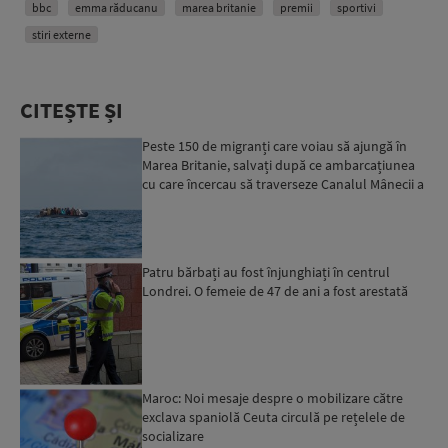
bbc
emma răducanu
marea britanie
premii
sportivi
stiri externe
CITEȘTE ȘI
Peste 150 de migranți care voiau să ajungă în
Marea Britanie, salvați după ce ambarcațiunea
cu care încercau să traverseze Canalul Mânecii a
luat foc...
Patru bărbați au fost înjunghiați în centrul
Londrei. O femeie de 47 de ani a fost arestată
Maroc: Noi mesaje despre o mobilizare către
exclava spaniolă Ceuta circulă pe rețelele de
socializare