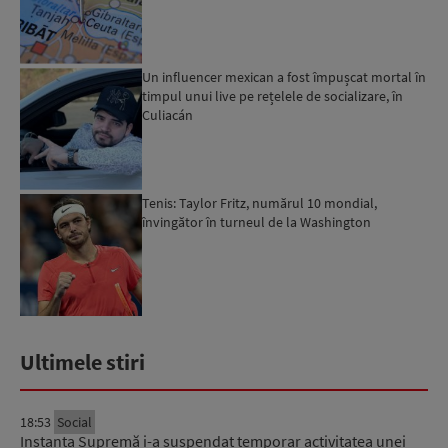
Un influencer mexican a fost împușcat mortal în
timpul unui live pe rețelele de socializare, în
Culiacán
Tenis: Taylor Fritz, numărul 10 mondial,
învingător în turneul de la Washington
Ultimele stiri
18:53
Social
Instanța Supremă i-a suspendat temporar activitatea unei