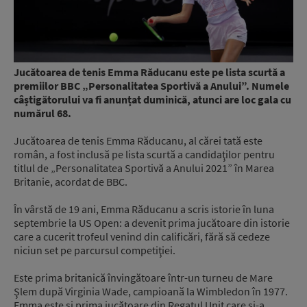
Jucătoarea de tenis Emma Răducanu este pe lista scurtă a
premiilor BBC „Personalitatea Sportivă a Anului”. Numele
câștigătorului va fi anunțat duminică, atunci are loc gala cu
numărul 68.
Jucătoarea de tenis Emma Răducanu, al cărei tată este
român, a fost inclusă pe lista scurtă a candidaţilor pentru
titlul de „Personalitatea Sportivă a Anului 2021” în Marea
Britanie, acordat de BBC.
În vârstă de 19 ani, Emma Răducanu a scris istorie în luna
septembrie la US Open: a devenit prima jucătoare din istorie
care a cucerit trofeul venind din calificări, fără să cedeze
niciun set pe parcursul competiţiei.
Este prima britanică învingătoare într-un turneu de Mare
Şlem după Virginia Wade, campioană la Wimbledon în 1977.
Emma este și prima jucătoare din Regatul Unit care şi-a