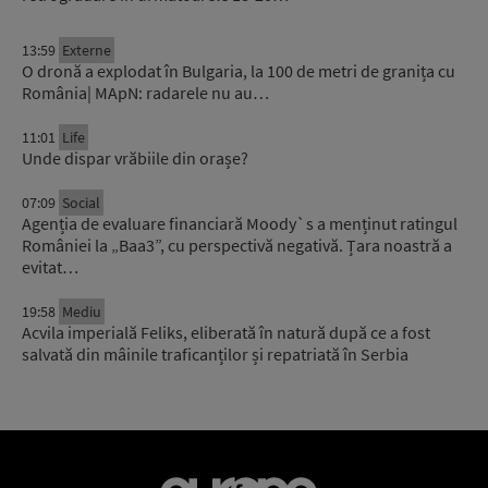
13:59
Externe
O dronă a explodat în Bulgaria, la 100 de metri de granița cu
România| MApN: radarele nu au…
11:01
Life
Unde dispar vrăbiile din orașe?
07:09
Social
Agenția de evaluare financiară Moody`s a menținut ratingul
României la „Baa3”, cu perspectivă negativă. Țara noastră a
evitat…
19:58
Mediu
Acvila imperială Feliks, eliberată în natură după ce a fost
salvată din mâinile traficanților și repatriată în Serbia