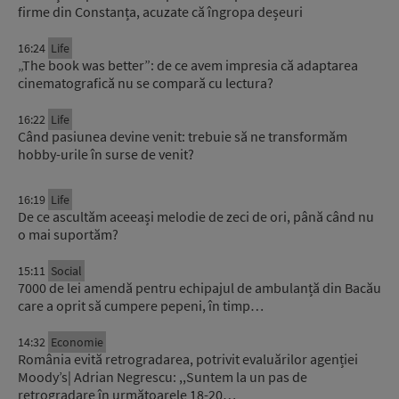
firme din Constanța, acuzate că îngropa deșeuri
16:24
Life
„The book was better”: de ce avem impresia că adaptarea
cinematografică nu se compară cu lectura?
16:22
Life
Când pasiunea devine venit: trebuie să ne transformăm
hobby-urile în surse de venit?
16:19
Life
De ce ascultăm aceeași melodie de zeci de ori, până când nu
o mai suportăm?
15:11
Social
7000 de lei amendă pentru echipajul de ambulanță din Bacău
care a oprit să cumpere pepeni, în timp…
14:32
Economie
România evită retrogradarea, potrivit evaluărilor agenției
Moody’s| Adrian Negrescu: ,,Suntem la un pas de
retrogradare în următoarele 18-20…