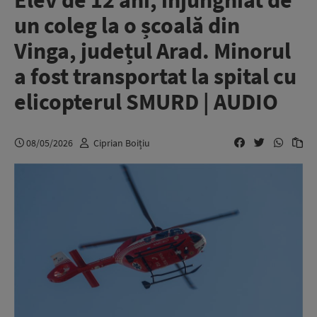
Elev de 12 ani, înjunghiat de
un coleg la o școală din
Vinga, județul Arad. Minorul
a fost transportat la spital cu
elicopterul SMURD | AUDIO
08/05/2026
Ciprian Boițiu