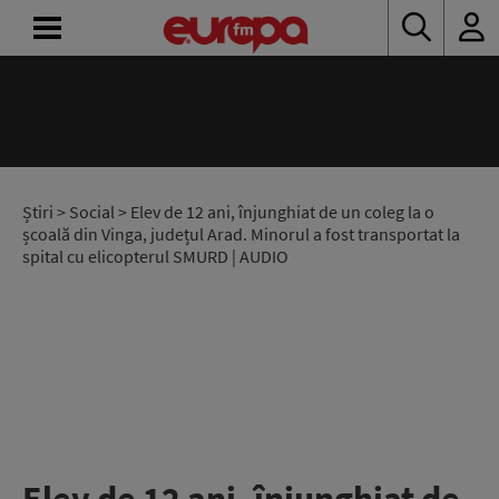
ACASĂ
ȘTIRI
RADIO
Știri
>
Social
> Elev de 12 ani, înjunghiat de un coleg la o
școală din Vinga, județul Arad. Minorul a fost transportat la
spital cu elicopterul SMURD | AUDIO
CONCURSURI
PODCAST
ASCULTĂ
LIVE