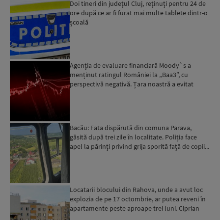
Doi tineri din județul Cluj, reținuți pentru 24 de
ore după ce ar fi furat mai multe tablete dintr-o
școală
Agenția de evaluare financiară Moody`s a
menținut ratingul României la „Baa3”, cu
perspectivă negativă. Țara noastră a evitat
momentan retrogradarea...
Bacău: Fata dispărută din comuna Parava,
găsită după trei zile în localitate. Poliția face
apel la părinți privind grija sporită față de copii...
Locatarii blocului din Rahova, unde a avut loc
explozia de pe 17 octombrie, ar putea reveni în
apartamente peste aproape trei luni. Ciprian
Ciucu: Vor...