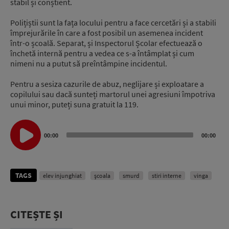
stabil și conștient.
Polițiștii sunt la fața locului pentru a face cercetări și a stabili
împrejurările în care a fost posibil un asemenea incident
într-o școală.
Separat, și Inspectorul Școlar efectuează o
închetă internă pentru a vedea ce s-a întâmplat și cum
nimeni nu a putut să preîntâmpine incidentul.
Pentru a sesiza cazurile de abuz, neglijare și exploatare a
copilului sau dacă sunteți martorul unei agresiuni împotriva
unui minor, puteți suna gratuit la 119.
Audio
Player
00:00
00:00
TAGS
elev injunghiat
școala
smurd
stiri interne
vinga
CITEȘTE ȘI