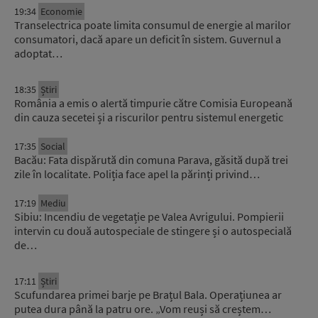
19:34
Economie
Transelectrica poate limita consumul de energie al marilor
consumatori, dacă apare un deficit în sistem. Guvernul a
adoptat…
18:35
Știri
România a emis o alertă timpurie către Comisia Europeană
din cauza secetei și a riscurilor pentru sistemul energetic
17:35
Social
Bacău: Fata dispărută din comuna Parava, găsită după trei
zile în localitate. Poliția face apel la părinți privind…
17:19
Mediu
Sibiu: Incendiu de vegetație pe Valea Avrigului. Pompierii
intervin cu două autospeciale de stingere și o autospecială
de…
17:11
Știri
Scufundarea primei barje pe Brațul Bala. Operațiunea ar
putea dura până la patru ore. „Vom reuși să creștem…