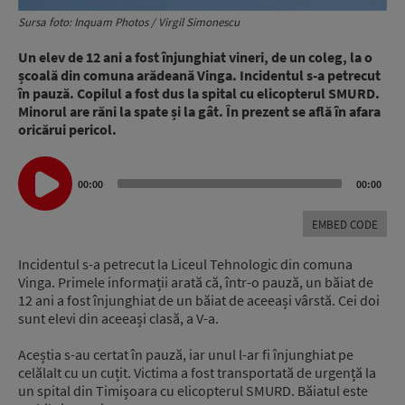
Sursa foto: Inquam Photos / Virgil Simonescu
Un elev de 12 ani a fost înjunghiat vineri, de un coleg, la o
școală din comuna arădeană Vinga. Incidentul s-a petrecut
în pauză. Copilul a fost dus la spital cu elicopterul SMURD.
Minorul are răni la spate și la gât. În prezent se află în afara
oricărui pericol.
Audio
00:00
00:00
Player
EMBED CODE
Incidentul s-a petrecut la Liceul Tehnologic din comuna
Vinga.
Primele informații arată că, într-o pauză, un băiat de
12 ani a fost înjunghiat de un băiat de aceeași vârstă.
Cei doi
sunt elevi din aceeași clasă, a V-a.
Aceștia s-au certat în pauză, iar unul l-ar fi înjunghiat pe
celălalt cu un cuțit.
Victima a fost transportată de urgență la
un spital din Timișoara cu elicopterul SMURD.
Băiatul este