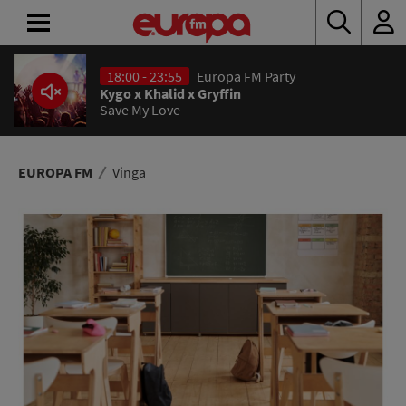
18:00 - 23:55
Europa FM Party
ACASĂ
Kygo x Khalid x Gryffin
Save My Love
ȘTIRI
RADIO
EUROPA FM
Vinga
CONCURSURI
PODCAST
ASCULTĂ
LIVE