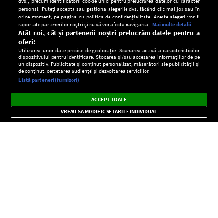
dvs., precum identificatorii cookie unici pentru prelucrarea datelor cu caracter
personal. Puteți accepta sau gestiona alegerile dvs. făcând clic mai jos sau în
orice moment, pe pagina cu politica de confidențialitate. Aceste alegeri vor fi
raportate partenerilor noștri și nu vă vor afecta navigarea.
Mai multe detalii
Atât noi, cât și partenerii noștri prelucrăm datele pentru a
oferi:
Utilizarea unor date precise de geolocație. Scanarea activă a caracteristicilor
dispozitivului pentru identificare. Stocarea și/sau accesarea informațiilor de pe
un dispozitiv. Publicitate și conținut personalizat, măsurători ale publicității și
de conținut, cercetarea audienței și dezvoltarea serviciilor.
Setări:
Listă parteneri (furnizori)
Ascultă Europa FM în aplicație
Dark
×
Instalează
Radio live, podcasturi, știri și alerte
ACCEPT TOATE
Mode
importante.
VREAU SA MODIFIC SETARILE INDIVIDUAL
CONFIDENŢIALITATE
Copyright © Europa FM. Toate drepturile rezervate. 2026