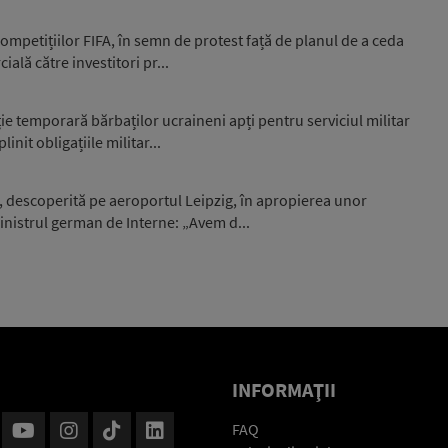
mpetițiilor FIFA, în semn de protest față de planul de a ceda
ială către investitori pr...
e temporară bărbaților ucraineni apți pentru serviciul militar
nit obligațiile militar...
, descoperită pe aeroportul Leipzig, în apropierea unor
nistrul german de Interne: „Avem d...
INFORMAŢII
FAQ