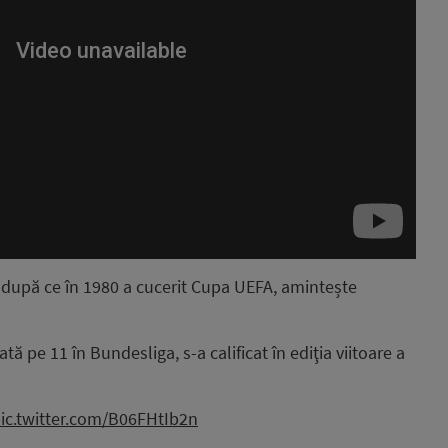
e după ce în 1980 a cucerit Cupa UEFA, amintește
ă pe 11 în Bundesliga, s-a calificat în ediţia viitoare a
ic.twitter.com/B06FHtIb2n