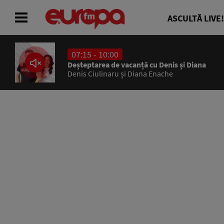
ASCULTĂ LIVE!
07:15 - 10:00
ACASĂ
Deșteptarea de vacanță cu Denis și Diana
Denis Ciulinaru și Diana Enache
ȘTIRI
RADIO
CONCURSURI
PODCAST
ASCULTĂ LIVE