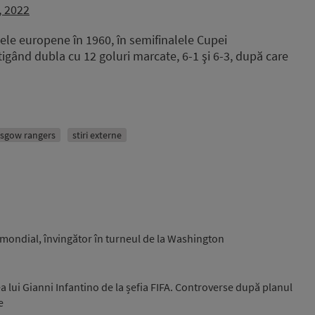
, 2022
pele europene în 1960, în semifinalele Cupei
gând dubla cu 12 goluri marcate, 6-1 şi 6-3, după care
asgow rangers
stiri externe
0 mondial, învingător în turneul de la Washington
a lui Gianni Infantino de la șefia FIFA. Controverse după planul
e