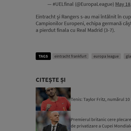
— #UELfinal (@EuropaLeague)
May 18
Eintracht şi Rangers s-au mai întâlnit în cu
Campionilor Europeni, echipa germană câşti
a pierdut finala cu Real Madrid (3-7).
TAGS
eintracht frankfurt
europa league
gl
CITEȘTE ȘI
Tenis: Taylor Fritz, numărul 1
Premierul britanic cere plecare
de privatizare a Cupei Mondial