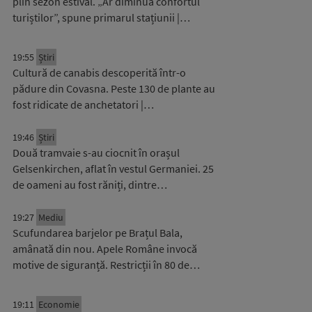
plin sezon estival. „Ar diminua confortul
turiștilor”, spune primarul stațiunii |…
19:55
Știri
Cultură de canabis descoperită într-o
pădure din Covasna. Peste 130 de plante au
fost ridicate de anchetatori |…
19:46
Știri
Două tramvaie s-au ciocnit în orașul
Gelsenkirchen, aflat în vestul Germaniei. 25
de oameni au fost răniți, dintre…
19:27
Mediu
Scufundarea barjelor pe Brațul Bala,
amânată din nou. Apele Române invocă
motive de siguranță. Restricții în 80 de…
19:11
Economie