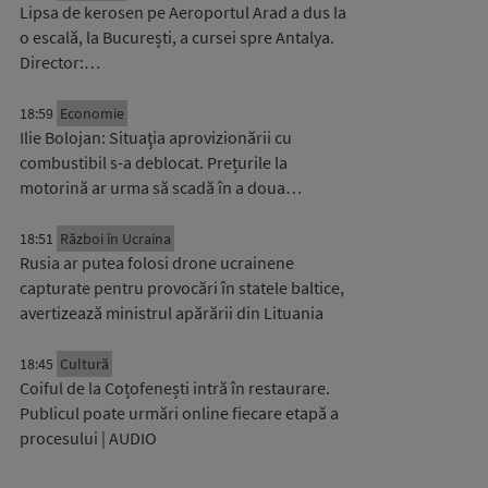
Lipsa de kerosen pe Aeroportul Arad a dus la
o escală, la București, a cursei spre Antalya.
Director:…
18:59
Economie
Ilie Bolojan: Situaţia aprovizionării cu
combustibil s-a deblocat. Prețurile la
motorină ar urma să scadă în a doua…
18:51
Război în Ucraina
Rusia ar putea folosi drone ucrainene
capturate pentru provocări în statele baltice,
avertizează ministrul apărării din Lituania
18:45
Cultură
Coiful de la Coțofenești intră în restaurare.
Publicul poate urmări online fiecare etapă a
procesului | AUDIO