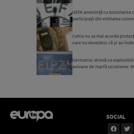
UEFA amenință cu boicotarea co
participații din entitatea comerc
Cehia nu va mai acorda protecți
care nu dovedesc că și-au îndepli
Germania: dronă cu explozibili
avioane de marfă ucrainene. Mi
SOCIAL