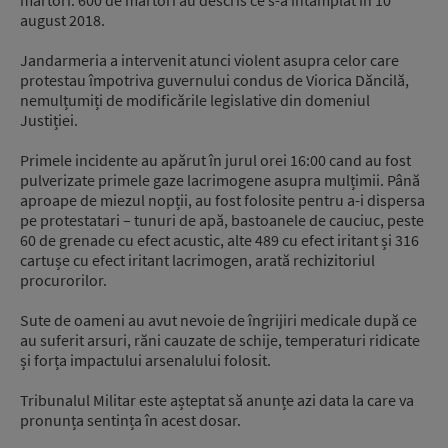
martori. 600 de martori au descris ce s-a întâmplat în 10
august 2018.
Jandarmeria a intervenit atunci violent asupra celor care
protestau împotriva guvernului condus de Viorica Dăncilă,
nemulțumiți de modificările legislative din domeniul
Justiției.
Primele incidente au apărut în jurul orei 16:00 cand au fost
pulverizate primele gaze lacrimogene asupra mulțimii. Până
aproape de miezul nopții, au fost folosite pentru a-i dispersa
pe protestatari – tunuri de apă, bastoanele de cauciuc, peste
60 de grenade cu efect acustic, alte 489 cu efect iritant și 316
cartușe cu efect iritant lacrimogen, arată rechizitoriul
procurorilor.
Sute de oameni au avut nevoie de îngrijiri medicale după ce
au suferit arsuri, răni cauzate de schije, temperaturi ridicate
și forța impactului arsenalului folosit.
Tribunalul Militar este așteptat să anunțe azi data la care va
pronunța sentința în acest dosar.