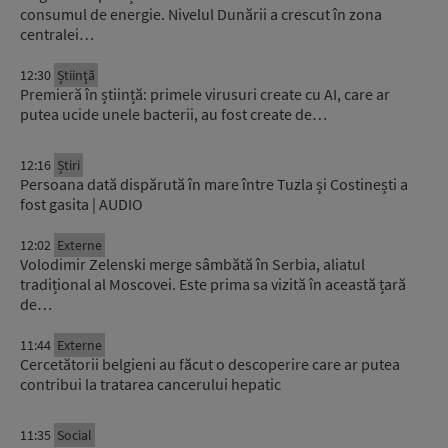
consumul de energie. Nivelul Dunării a crescut în zona
centralei…
12:30
Știinţă
Premieră în știință: primele virusuri create cu AI, care ar
putea ucide unele bacterii, au fost create de…
12:16
Știri
Persoana dată dispărută în mare între Tuzla și Costinești a
fost gasita | AUDIO
12:02
Externe
Volodimir Zelenski merge sâmbătă în Serbia, aliatul
tradițional al Moscovei. Este prima sa vizită în această țară
de…
11:44
Externe
Cercetătorii belgieni au făcut o descoperire care ar putea
contribui la tratarea cancerului hepatic
11:35
Social