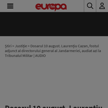
ACASĂ
ȘTIRI
RADIO
Știri
>
Justiție
> Dosarul 10 august. Laurențiu Cazan, fostul
adjunct al directorului general al Jandarmeriei, audiat azi la
Tribunalul Militar | AUDIO
CONCURSURI
PODCAST
ASCULTĂ
LIVE