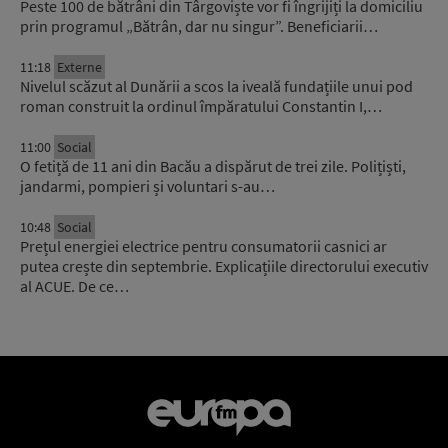
Peste 100 de bătrâni din Târgoviște vor fi îngrijiți la domiciliu
prin programul „Bătrân, dar nu singur”. Beneficiarii…
11:18
Externe
Nivelul scăzut al Dunării a scos la iveală fundațiile unui pod
roman construit la ordinul împăratului Constantin I,…
11:00
Social
O fetiță de 11 ani din Bacău a dispărut de trei zile. Polițiști,
jandarmi, pompieri și voluntari s-au…
10:48
Social
Prețul energiei electrice pentru consumatorii casnici ar
putea crește din septembrie. Explicațiile directorului executiv
al ACUE. De ce…