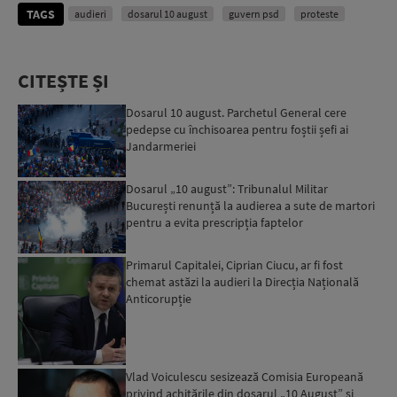
TAGS
audieri
dosarul 10 august
guvern psd
proteste
CITEȘTE ȘI
Dosarul 10 august. Parchetul General cere
pedepse cu închisoarea pentru foștii șefi ai
Jandarmeriei
Dosarul „10 august”: Tribunalul Militar
București renunță la audierea a sute de martori
pentru a evita prescripția faptelor
Primarul Capitalei, Ciprian Ciucu, ar fi fost
chemat astăzi la audieri la Direcția Națională
Anticorupție
Vlad Voiculescu sesizează Comisia Europeană
privind achitările din dosarul „10 August” și