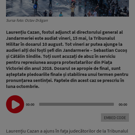
Sursa foto: Octav Drăgan
Laurențiu Cazan, fostul adjunct al directorului general al
Jandarmeriei este audiat vineri, 15 mai, la Tribunalul
Militar în dosarul 10 august. Tot vineri ar putea ajunge la
audieri alți doi foști șefi din Jandarmerie – Sebastian Cucoș
și Cătălin Sindile. Toți sunt acuzați de abuz în serviciu
pentru represiunea asupra protestatarilor din Piața
Victoriei din anul 2018. Dosarul se apropie de final, sunt
așteptate pledoariile finale și stabilirea unui termen pentru
pronunțarea sentinței. Faptele din acest caz se prescriu în
luna octombrie.
Audio
00:00
00:00
Player
EMBED CODE
Laurențiu Cazan a ajuns în fața judecătorilor de la Tribunalul