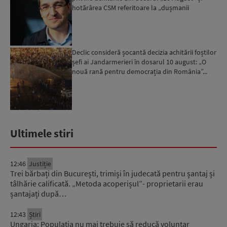
hotărârea CSM referitoare la „dușmanii
justiției”...
Declic consideră șocantă decizia achitării foștilor
șefi ai Jandarmerieri în dosarul 10 august: „O
nouă rană pentru democrația din România”...
Ultimele stiri
12:46
Justiție
Trei bărbați din București, trimiși în judecată pentru șantaj și
tâlhărie calificată. „Metoda acoperișul”- proprietarii erau
șantajați după…
12:43
Știri
Ungaria: Populația nu mai trebuie să reducă voluntar