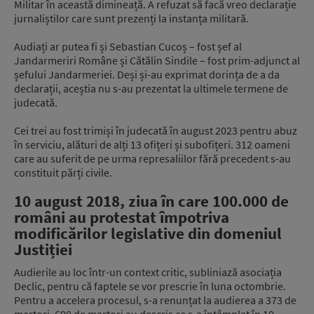
Militar în această dimineață. A refuzat să facă vreo declarație
jurnaliștilor care sunt prezenți la instanța militară.
Audiați ar putea fi și Sebastian Cucoș – fost șef al
Jandarmeriri Române și Cătălin Sindile – fost prim-adjunct al
șefului Jandarmeriei. Deși și-au exprimat dorința de a da
declarații, aceștia nu s-au prezentat la ultimele termene de
judecată.
Cei trei au fost trimiși în judecată în august 2023 pentru abuz
în serviciu, alături de alți 13 ofițeri și subofițeri. 312 oameni
care au suferit de pe urma represaliilor fără precedent s-au
constituit părți civile.
10 august 2018, ziua în care 100.000 de
români au protestat împotriva
modificărilor legislative din domeniul
Justiției
Audierile au loc într-un context critic, subliniază asociația
Declic, pentru că faptele se vor prescrie în luna octombrie.
Pentru a accelera procesul, s-a renunțat la audierea a 373 de