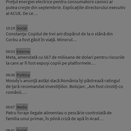
Prețul energiei electrice pentru consumatorii casnici ar
putea crește din septembrie. Explicațiile directorului executiv
al ACUE. De ce…
10:19
Social
Constanța: Copilul de trei ani dispărut de la o stână din
Corbu a fost găsit în viață. Minorul…
09:53
Externe
Meta, amendată cu 567 de milioane de dolari pentru riscurile
la care ar fi fost expuși copiii pe platformele…
09:36
Politica
Moody’s anunță astăzi dacă România își păstrează ratingul
de țară recomandat investițiilor. Bolojan: „Am fost cinstiți cu
românii.…
09:07
Mediu
Patru foraje ilegale alimentau o pescărie controlată de
familia unui primar, în plină criză de apă în Arad…
08:41
Social