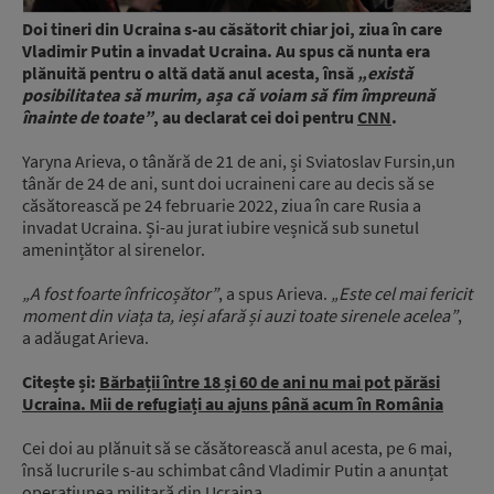
Doi tineri din Ucraina s-au căsătorit chiar joi, ziua în care
Vladimir Putin a invadat Ucraina. Au spus că nunta era
plănuită pentru o altă dată anul acesta, însă
„există
posibilitatea să murim, așa că voiam să fim împreună
înainte de toate”
, au declarat cei doi pentru
CNN
.
Yaryna Arieva, o tânără de 21 de ani, și Sviatoslav Fursin,un
tânăr de 24 de ani, sunt doi ucraineni care au decis să se
căsătorească pe 24 februarie 2022, ziua în care Rusia a
invadat Ucraina. Și-au jurat iubire veșnică sub sunetul
amenințător al sirenelor.
„A fost foarte înfricoșător”
, a spus Arieva.
„Este cel mai fericit
moment din viața ta, ieși afară și auzi toate sirenele acelea”
,
a adăugat Arieva.
Citește și:
Bărbații între 18 și 60 de ani nu mai pot părăsi
Ucraina. Mii de refugiați au ajuns până acum în România
Cei doi au plănuit să se căsătorească anul acesta, pe 6 mai,
însă lucrurile s-au schimbat când Vladimir Putin a anunțat
operațiunea militară din Ucraina.