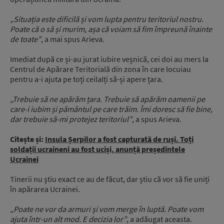
„Situația este dificilă și vom lupta pentru teritoriul nostru.
Poate că o să și murim, așa că voiam să fim împreună înainte
de toate”
, a mai spus Arieva.
Imediat după ce și-au jurat iubire veșnică, cei doi au mers la
Centrul de Apărare Teritorială din zona în care locuiau
pentru a-i ajuta pe toți ceilalți să-și apere țara.
„Trebuie să ne apărăm țara. Trebuie să apărăm oamenii pe
care-i iubim și pământul pe care trăim. Îmi doresc să fie bine,
dar trebuie să-mi protejez teritoriul”
, a spus Arieva.
Citește și:
Insula Șerpilor a fost capturată de ruși. Toți
soldații ucraineni au fost uciși, anunță președintele
Ucrainei
Tinerii nu știu exact ce au de făcut, dar știu că vor să fie uniți
în apărarea Ucrainei.
„Poate ne vor da armuri și vom merge în luptă. Poate vom
ajuta într-un alt mod. E decizia lor”
, a adăugat aceasta.