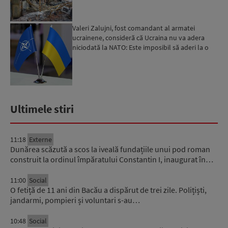
Valeri Zalujni, fost comandant al armatei
ucrainene, consideră că Ucraina nu va adera
niciodată la NATO: Este imposibil să aderi la o
organizație care...
Ultimele stiri
11:18
Externe
Dunărea scăzută a scos la iveală fundațiile unui pod roman
construit la ordinul împăratului Constantin I, inaugurat în…
11:00
Social
O fetiță de 11 ani din Bacău a dispărut de trei zile. Polițiști,
jandarmi, pompieri și voluntari s-au…
10:48
Social