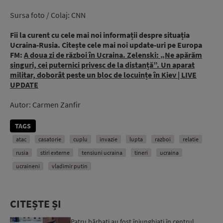
Sursa foto / Colaj: CNN
Fii la curent cu cele mai noi informații despre situația
Ucraina-Rusia. Citește cele mai noi update-uri pe Europa
FM:
A doua zi de război în Ucraina. Zelenski: „Ne apărăm
singuri, cei puternici privesc de la distanță”. Un aparat
militar, doborât peste un bloc de locuințe în Kiev | LIVE
UPDATE
Autor: Carmen Zanfir
TAGS
atac
casatorie
cuplu
invazie
lupta
razboi
relatie
rusia
stiri externe
tensiuni ucraina
tineri
ucraina
ucraineni
vladimir putin
CITEȘTE ȘI
Patru bărbați au fost înjunghiați în centrul