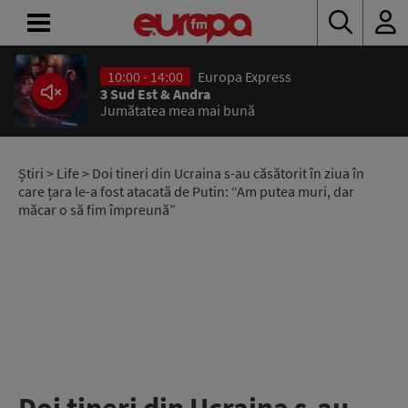
10:00 - 14:00
Europa Express
ACASĂ
3 Sud Est & Andra
Jumătatea mea mai bună
ȘTIRI
RADIO
Știri
>
Life
> Doi tineri din Ucraina s-au căsătorit în ziua în
care țara le-a fost atacată de Putin: “Am putea muri, dar
măcar o să fim împreună”
CONCURSURI
PODCAST
ASCULTĂ
LIVE