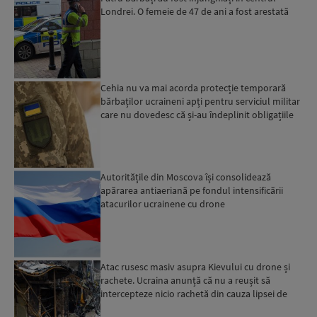
Londrei. O femeie de 47 de ani a fost arestată
Cehia nu va mai acorda protecție temporară
bărbaților ucraineni apți pentru serviciul militar
care nu dovedesc că și-au îndeplinit obligațiile
militar...
Autoritățile din Moscova își consolidează
apărarea antiaeriană pe fondul intensificării
atacurilor ucrainene cu drone
Atac rusesc masiv asupra Kievului cu drone și
rachete. Ucraina anunță că nu a reușit să
intercepteze nicio rachetă din cauza lipsei de
interceptoare P...