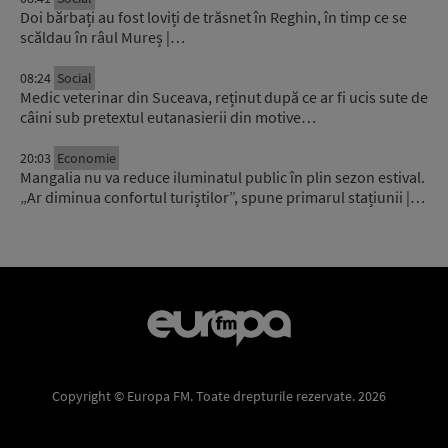
Doi bărbați au fost loviți de trăsnet în Reghin, în timp ce se
scăldau în râul Mureș |…
08:24
Social
Medic veterinar din Suceava, reținut după ce ar fi ucis sute de
câini sub pretextul eutanasierii din motive…
20:03
Economie
Mangalia nu va reduce iluminatul public în plin sezon estival.
„Ar diminua confortul turiștilor”, spune primarul stațiunii |…
Copyright © Europa FM. Toate drepturile rezervate. 2026