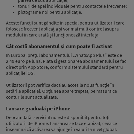
tonuri de apel individuale pentru contactele frecvente;
pictograme noi pentru aplicație.
Aceste funcții sunt gândite în special pentru utilizatorii care
folosesc frecvent aplicația și vor mai mult control asupra
modului în care arată și funcționează interfața.
Cât costă abonamentul și cum poate fi activat
În Europa, prețul abonamentului „WhatsApp Plus” este de
2,49 euro pe lună. Plata și gestionarea abonamentului se fac
direct prin App Store, conform sistemului standard pentru
aplicațiile iOS.
Utilizatorii pot verifica dacă au acces la noua funcție în
setările aplicației. Opțiunea apare treptat, pe măsură ce
conturile sunt actualizate.
Lansare graduală pe iPhone
Deocamdată, serviciul nu este disponibil pentru toți
utilizatorii de iPhone. Lansarea se face etapizat, ceea ce
înseamnă că activarea va ajunge în valuri la nivel global.