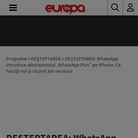
ACASĂ
ȘTIRI
RADIO
Programe
>
DEŞTEPTAREA
> DEȘTEPTAREA: WhatsApp
introduce abonamentul „WhatsApp Plus” pe iPhone. Ce
funcții noi și ce preț are serviciul
CONCURSURI
PODCAST
ASCULTĂ
LIVE