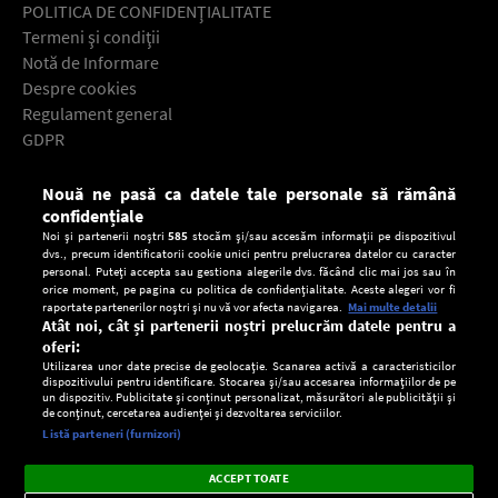
POLITICA DE CONFIDENŢIALITATE
Termeni şi condiţii
Notă de Informare
Despre cookies
Regulament general
GDPR
Contact
Nouă ne pasă ca datele tale personale să rămână
Descarcă gratuit aplicaţia Europa FM pentru smartphone:
confidențiale
Noi și partenerii noștri
585
stocăm și/sau accesăm informații pe dispozitivul
dvs., precum identificatorii cookie unici pentru prelucrarea datelor cu caracter
personal. Puteți accepta sau gestiona alegerile dvs. făcând clic mai jos sau în
orice moment, pe pagina cu politica de confidențialitate. Aceste alegeri vor fi
raportate partenerilor noștri și nu vă vor afecta navigarea.
Mai multe detalii
Atât noi, cât și partenerii noștri prelucrăm datele pentru a
oferi:
Utilizarea unor date precise de geolocație. Scanarea activă a caracteristicilor
dispozitivului pentru identificare. Stocarea și/sau accesarea informațiilor de pe
un dispozitiv. Publicitate și conținut personalizat, măsurători ale publicității și
de conținut, cercetarea audienței și dezvoltarea serviciilor.
Setări:
Listă parteneri (furnizori)
Ascultă Europa FM în aplicație
Dark
×
Instalează
Radio live, podcasturi, știri și alerte
ACCEPT TOATE
Mode
importante.