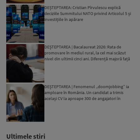
DEȘTEPTAREA: Cristian Pîrvulescu explică
deciziile Summitului NATO privind Articolul 5 și
investițiile în apărare
DEȘTEPTAREA | Bacalaureat 2026: Rata de
promovare în mediul rural, la cel mai scăzut
nivel din ultimii cinci ani. Diferență majoră față
de orașe...
DEȘTEPTAREA | Fenomenul „doomjobbing” ia
amploare în România. Un candidat a trimis
același CV la aproape 300 de angajatori în
câteva zile
Ultimele stiri