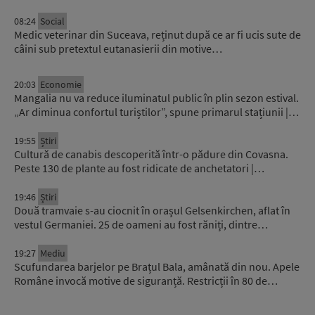
08:24
Social
Medic veterinar din Suceava, reținut după ce ar fi ucis sute de
câini sub pretextul eutanasierii din motive…
20:03
Economie
Mangalia nu va reduce iluminatul public în plin sezon estival.
„Ar diminua confortul turiștilor”, spune primarul stațiunii |…
19:55
Știri
Cultură de canabis descoperită într-o pădure din Covasna.
Peste 130 de plante au fost ridicate de anchetatori |…
19:46
Știri
Două tramvaie s-au ciocnit în orașul Gelsenkirchen, aflat în
vestul Germaniei. 25 de oameni au fost răniți, dintre…
19:27
Mediu
Scufundarea barjelor pe Brațul Bala, amânată din nou. Apele
Române invocă motive de siguranță. Restricții în 80 de…