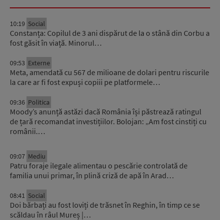
10:19
Social
Constanța: Copilul de 3 ani dispărut de la o stână din Corbu a
fost găsit în viață. Minorul…
09:53
Externe
Meta, amendată cu 567 de milioane de dolari pentru riscurile
la care ar fi fost expuși copiii pe platformele…
09:36
Politica
Moody’s anunță astăzi dacă România își păstrează ratingul
de țară recomandat investițiilor. Bolojan: „Am fost cinstiți cu
românii.…
09:07
Mediu
Patru foraje ilegale alimentau o pescărie controlată de
familia unui primar, în plină criză de apă în Arad…
08:41
Social
Doi bărbați au fost loviți de trăsnet în Reghin, în timp ce se
scăldau în râul Mureș |…