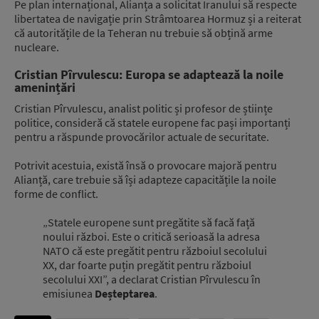
Pe plan internațional, Alianța a solicitat Iranului să respecte
libertatea de navigație prin Strâmtoarea Hormuz și a reiterat
că autoritățile de la Teheran nu trebuie să obțină arme
nucleare.
Cristian Pîrvulescu: Europa se adaptează la noile
amenințări
Cristian Pîrvulescu, analist politic și profesor de științe
politice, consideră că statele europene fac pași importanți
pentru a răspunde provocărilor actuale de securitate.
Potrivit acestuia, există însă o provocare majoră pentru
Alianță, care trebuie să își adapteze capacitățile la noile
forme de conflict.
„Statele europene sunt pregătite să facă față
noului război. Este o critică serioasă la adresa
NATO că este pregătit pentru războiul secolului
XX, dar foarte puțin pregătit pentru războiul
secolului XXI”, a declarat Cristian Pîrvulescu în
emisiunea
Deșteptarea
.