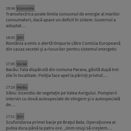
19:34
Economie
Transelectrica poate limita consumul de energie al marilor
consumatori, dacă apare un deficit în sistem. Guvernul a
adoptat…
18:35
Știri
România a emis o alertă timpurie către Comisia Europeană
din cauza secetei și a riscurilor pentru sistemul energetic
17:35
Social
Bacău: Fata dispărută din comuna Parava, găsită după trei
zile în localitate. Poliția face apel la părinți privind…
17:19
Mediu
Sibiu: Incendiu de vegetație pe Valea Avrigului. Pompierii
intervin cu două autospeciale de stingere și o autospecială
de…
17:11
Știri
Scufundarea primei barje pe Brațul Bala. Operațiunea ar
putea dura până la patru ore. „Vom reuși să creștem…