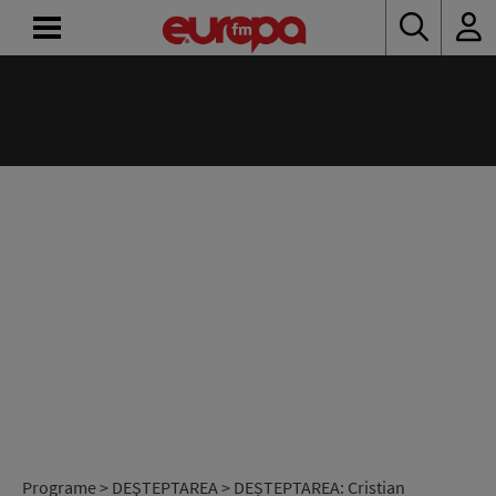
ACASĂ
ȘTIRI
RADIO
CONCURSURI
PODCAST
ASCULTĂ
LIVE
Programe
>
DEŞTEPTAREA
> DEȘTEPTAREA: Cristian