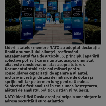
Liderii statelor membre NATO au adoptat declarația
finală a summitului alianței, reafirmând
angajamentul față de Articolul 5, principiul apărării
colective potrivit căruia un atac asupra unui stat
aliat este considerat un atac asupra tuturor.
Documentul stabilește noi măsuri pentru
consolidarea capacității de apărare a Alianței,
inclusiv investiții de zeci de miliarde de dolari și
sprijin militar pe termen lung pentru Ucraina.
Subiectul a fost analizat în emisiunea
Deșteptarea
,
alături de analistul politic Cristian Pîrvulescu.
NATO identifică Rusia drept principala amenințare la
adresa securității euro-atlantice