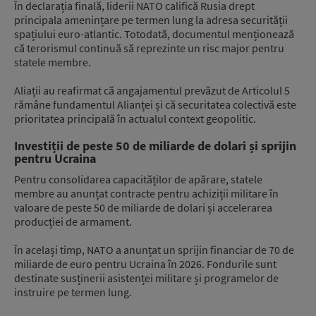
În declarația finală, liderii NATO califică Rusia drept
principala amenințare pe termen lung la adresa securității
spațiului euro-atlantic. Totodată, documentul menționează
că terorismul continuă să reprezinte un risc major pentru
statele membre.
Aliații au reafirmat că angajamentul prevăzut de Articolul 5
rămâne fundamentul Alianței și că securitatea colectivă este
prioritatea principală în actualul context geopolitic.
Investiții de peste 50 de miliarde de dolari și sprijin
pentru Ucraina
Pentru consolidarea capacităților de apărare, statele
membre au anunțat contracte pentru achiziții militare în
valoare de peste 50 de miliarde de dolari și accelerarea
producției de armament.
În același timp, NATO a anunțat un sprijin financiar de 70 de
miliarde de euro pentru Ucraina în 2026. Fondurile sunt
destinate susținerii asistenței militare și programelor de
instruire pe termen lung.