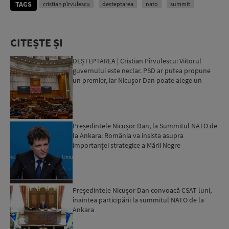
TAGS
cristian pîrvulescu
desteptarea
nato
summit
CITEȘTE ȘI
DEȘTEPTAREA | Cristian Pîrvulescu: Viitorul
guvernului este neclar. PSD ar putea propune
un premier, iar Nicușor Dan poate alege un
tehnocrat
Președintele Nicușor Dan, la Summitul NATO de
la Ankara: România va insista asupra
importanței strategice a Mării Negre
Președintele Nicușor Dan convoacă CSAT luni,
înaintea participării la summitul NATO de la
Ankara