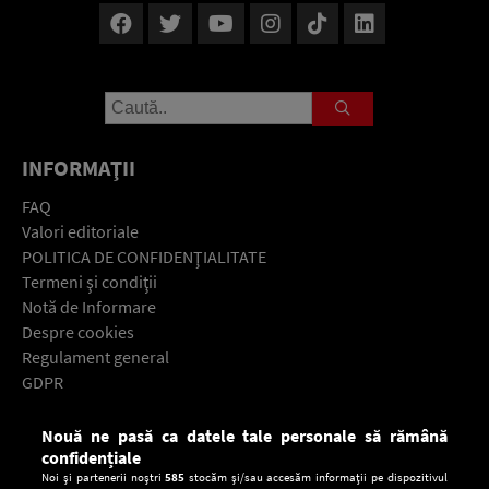
INFORMAŢII
FAQ
Valori editoriale
POLITICA DE CONFIDENŢIALITATE
Termeni şi condiţii
Notă de Informare
Despre cookies
Regulament general
GDPR
Contact
Nouă ne pasă ca datele tale personale să rămână
Descarcă gratuit aplicaţia Europa FM pentru smartphone:
confidențiale
Noi și partenerii noștri
585
stocăm și/sau accesăm informații pe dispozitivul