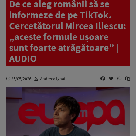
De ce aleg românii să se
informeze de pe TikTok.
Cercetătorul Mircea Iliescu:
„aceste formule ușoare
sunt foarte atrăgătoare” |
AUDIO
25/05/2026
Andreea Ignat