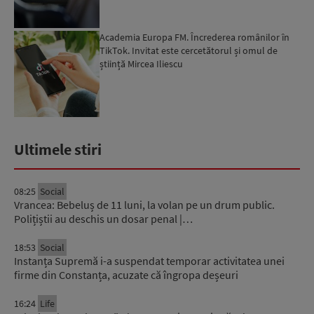
Academia Europa FM. Încrederea românilor în
TikTok. Invitat este cercetătorul și omul de
știință Mircea Iliescu
Ultimele stiri
08:25
Social
Vrancea: Bebeluș de 11 luni, la volan pe un drum public.
Polițiștii au deschis un dosar penal |…
18:53
Social
Instanța Supremă i-a suspendat temporar activitatea unei
firme din Constanța, acuzate că îngropa deșeuri
16:24
Life