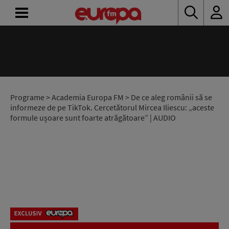
ACASĂ
ȘTIRI
RADIO
Programe
>
Academia Europa FM
> De ce aleg românii să se
informeze de pe TikTok. Cercetătorul Mircea Iliescu: „aceste
formule ușoare sunt foarte atrăgătoare” | AUDIO
CONCURSURI
PODCAST
ASCULTĂ
LIVE