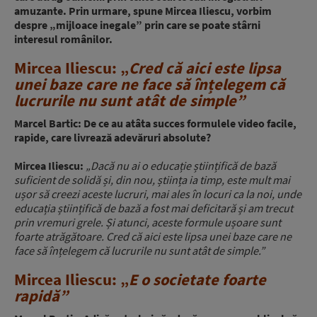
amuzante. Prin urmare, spune Mircea Iliescu, vorbim
despre „mijloace inegale” prin care se poate stârni
interesul românilor.
Mircea Iliescu: „
Cred că aici este lipsa
unei baze care ne face să înțelegem că
lucrurile nu sunt atât de simple”
Marcel Bartic: De ce au atâta succes formulele video facile,
rapide, care livrează adevăruri absolute?
Mircea Iliescu:
„Dacă nu ai o educație științifică de bază
suficient de solidă și, din nou, știința ia timp, este mult mai
ușor să creezi aceste lucruri, mai ales în locuri ca la noi, unde
educația științifică de bază a fost mai deficitară și am trecut
prin vremuri grele. Și atunci, aceste formule ușoare sunt
foarte atrăgătoare. Cred că aici este lipsa unei baze care ne
face să înțelegem că lucrurile nu sunt atât de simple.”
Mircea Iliescu: „
E o societate foarte
rapidă”