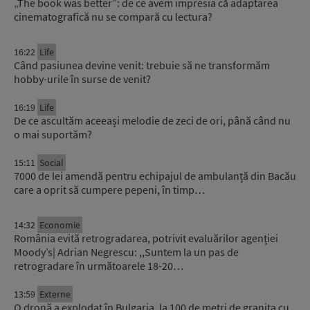
„The book was better”: de ce avem impresia că adaptarea
cinematografică nu se compară cu lectura?
16:22
Life
Când pasiunea devine venit: trebuie să ne transformăm
hobby-urile în surse de venit?
16:19
Life
De ce ascultăm aceeași melodie de zeci de ori, până când nu
o mai suportăm?
15:11
Social
7000 de lei amendă pentru echipajul de ambulanță din Bacău
care a oprit să cumpere pepeni, în timp…
14:32
Economie
România evită retrogradarea, potrivit evaluărilor agenției
Moody’s| Adrian Negrescu: ,,Suntem la un pas de
retrogradare în următoarele 18-20…
13:59
Externe
O dronă a explodat în Bulgaria, la 100 de metri de granița cu