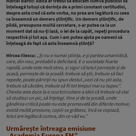
Marcel Bartic: Adică ar trebui să educăm cumva publicul să
înțeleagă totuși că dorința de a primi constant certitudini,
despre asta cred că este vorba, nu prea are legătură cu ceea
ce înseamnă un demers științific. Un demers științific, de
pildă, presupune multă cercetare, s-ar putea ca la un
moment dat să nu-ți iasă, o iei de la capăt, repeți procedura
respectivă și tot așa. Cum i-am putea ajuta pe oameni să
înțeleagă de fapt că asta înseamnă știință?
Mircea Iliescu:
„Și nu e numai știința, e și partea umanistică,
care, din nou, probabil e deficitară. E o societate foarte
rapidă, unde este mult stres, și sigur că totul pornește și de
acasă, pornește de la școală: trebuie să știi, trebuie să faci
repede, poate părinții nu spun destul „vezi că nu știi asta,
trebuie să căutăm, trebuie să fii tot timpul mai cu tupeu”.
Chestia asta duce la o scurtcircuitare a ideii că trebuie să stai
să studiezi un pic, să înțelegi. Vine și de la școală, unde
gândirea critică poate nu este promovată din diferite motive;
există multă presiune, copiii se grăbesc, încă se copiază,
totul are legătură cumva, din ce văd eu.”
Urmărește întreaga emisiune
„Academia Europa FM”