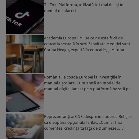
TikTok. Platforma, utilizată tot mai des și în
mediul de afaceri
Academia Europa FM. De ce ne este frică de
educația sexuală în școli? Invitatele ediției sunt
Corina Neagu, expertă în educație, și Miruna
Stamate, re...
România, la coada Europei la investițiile în
manuale școlare. Cum arată un model de
manual digital lansat pe o platformă bazată pe
AI
Reprezentanți ai CNE, despre includerea Religiei
ca disciplină opțională la Bac: „Cum ar fi să
comentezi credința ta față de Dumnezeu…”