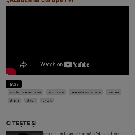
TAGS
academia europa fm
informare
retele de socializare
români
stiinta
studii
tiktok
CITEȘTE ȘI
Peste 9,1 milioane de români folosesc lunar