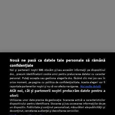
Nouă ne pasă ca datele tale personale să rămână
confidențiale
Noi și partenerii noștri
585
stocăm și/sau accesăm informații pe dispozitivul
dvs., precum identificatorii cookie unici pentru prelucrarea datelor cu caracter
personal. Puteți accepta sau gestiona alegerile dvs. făcând clic mai jos sau în
orice moment, pe pagina cu politica de confidențialitate. Aceste alegeri vor fi
raportate partenerilor noștri și nu vă vor afecta navigarea.
Mai multe detalii
Atât noi, cât și partenerii noștri prelucrăm datele pentru a
oferi:
Utilizarea unor date precise de geolocație. Scanarea activă a caracteristicilor
dispozitivului pentru identificare. Stocarea și/sau accesarea informațiilor de pe
un dispozitiv. Publicitate și conținut personalizat, măsurători ale publicității și
de conținut, cercetarea audienței și dezvoltarea serviciilor.