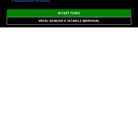
Setări:
Listă parteneri (furnizori)
Ascultă Europa FM în aplicație
Dark
×
Instalează
Radio live, podcasturi, știri și alerte
ACCEPT TOATE
Mode
importante.
VREAU SA MODIFIC SETARILE INDIVIDUAL
CONFIDENŢIALITATE
Copyright © Europa FM. Toate drepturile rezervate. 2026
SOCIAL