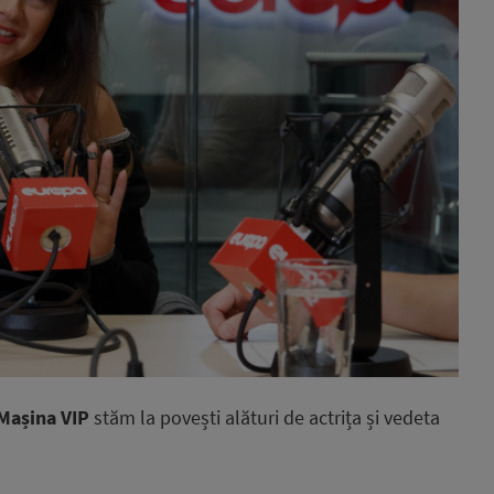
Mașina VIP
stăm la povești alături de actrița și vedeta