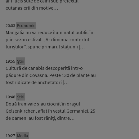
ar fi ucis sute de câini sub pretextul
eutanasierii din motive…
20:03
Economie
Mangalia nu va reduce iluminatul public în
plin sezon estival. „Ar diminua confortul
turiștilor”, spune primarul stațiunii |…
19:55
Știri
Cultură de canabis descoperită într-o
pădure din Covasna. Peste 130 de plante au
fost ridicate de anchetatori |…
19:46
Știri
Două tramvaie s-au ciocnit în orașul
Gelsenkirchen, aflat în vestul Germaniei. 25
de oameni au fost răniți, dintre…
19:27
Mediu