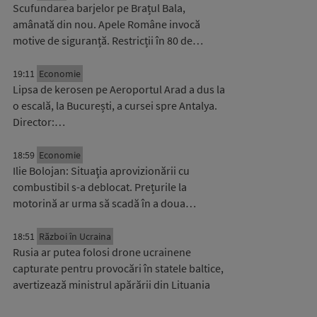
Scufundarea barjelor pe Brațul Bala,
amânată din nou. Apele Române invocă
motive de siguranță. Restricții în 80 de…
19:11
Economie
Lipsa de kerosen pe Aeroportul Arad a dus la
o escală, la București, a cursei spre Antalya.
Director:…
18:59
Economie
Ilie Bolojan: Situaţia aprovizionării cu
combustibil s-a deblocat. Prețurile la
motorină ar urma să scadă în a doua…
18:51
Război în Ucraina
Rusia ar putea folosi drone ucrainene
capturate pentru provocări în statele baltice,
avertizează ministrul apărării din Lituania