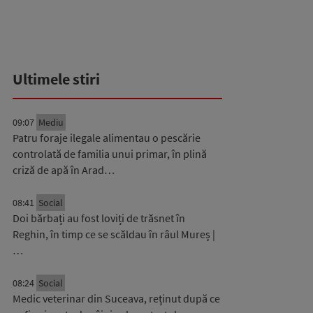
Ultimele stiri
09:07
Mediu
Patru foraje ilegale alimentau o pescărie
controlată de familia unui primar, în plină
criză de apă în Arad…
08:41
Social
Doi bărbați au fost loviți de trăsnet în
Reghin, în timp ce se scăldau în râul Mureș |
…
08:24
Social
Medic veterinar din Suceava, reținut după ce