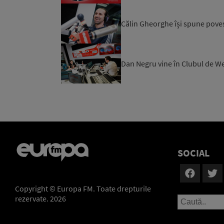
Călin Gheorghe își spune pove
Dan Negru vine în Clubul de W
SOCIAL
Copyright © Europa FM. Toate drepturile
rezervate. 2026