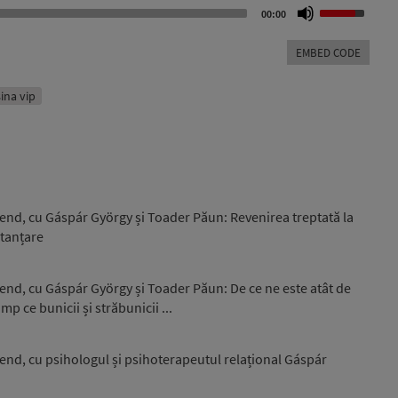
Use
00:00
Up/Down
Arrow
EMBED CODE
keys
to
increase
ina vip
or
decrease
volume.
end, cu Gáspár György și Toader Păun: Revenirea treptată la
stanțare
end, cu Gáspár György și Toader Păun: De ce ne este atât de
p ce bunicii și străbunicii ...
end, cu psihologul și psihoterapeutul relațional Gáspár