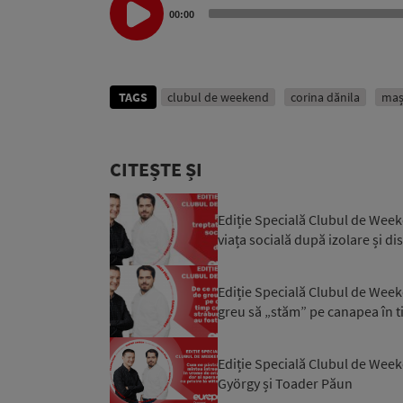
Player
00:00
TAGS
clubul de weekend
corina dănila
maș
CITEȘTE ȘI
Ediție Specială Clubul de Week
viața socială după izolare și di
Ediție Specială Clubul de Week
greu să „stăm” pe canapea în tim
Ediție Specială Clubul de Week
György și Toader Păun