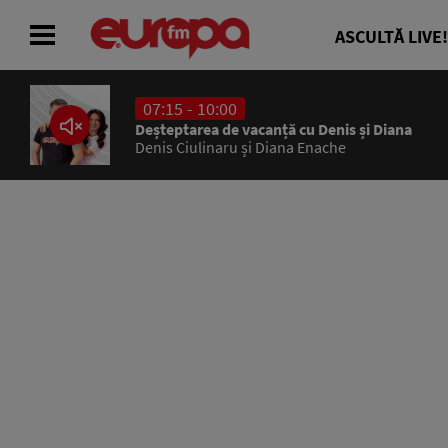
ASCULTĂ LIVE!
07:15 - 10:00
ACASĂ
Deșteptarea de vacanță cu Denis și Diana
Denis Ciulinaru și Diana Enache
ȘTIRI
RADIO
CONCURSURI
PODCAST
ASCULTĂ LIVE