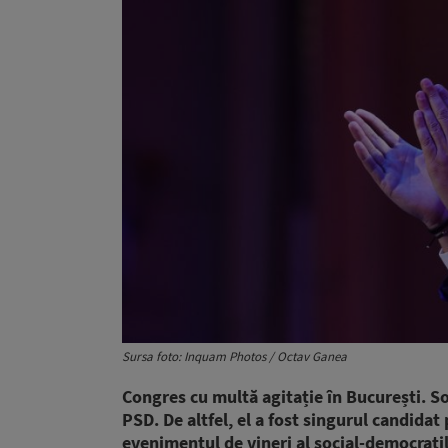
Sursa foto: Inquam Photos / Octav Ganea
Congres cu multă agitație în București.
So
PSD. De altfel, el a fost singurul candidat
evenimentul de vineri al social-democrațil