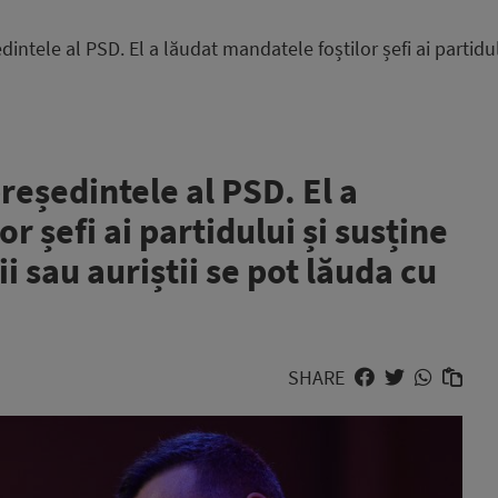
ntele al PSD. El a lăudat mandatele foștilor șefi ai partidului
reședintele al PSD. El a
r șefi ai partidului și susține
ii sau auriștii se pot lăuda cu
SHARE