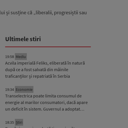
 și susține că „liberalii, progresiștii sau
Ultimele stiri
19:58
Mediu
Acvila imperială Feliks, eliberată în natură
după ce a fost salvată din mâinile
traficanților și repatriată în Serbia
19:34
Economie
Transelectrica poate limita consumul de
energie al marilor consumatori, dacă apare
un deficit în sistem. Guvernul a adoptat…
18:35
Știri