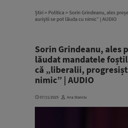
Știri
>
Politica
> Sorin Grindeanu, ales președi
auriștii se pot lăuda cu nimic” | AUDIO
Sorin Grindeanu, ales p
lăudat mandatele foștilo
că „liberalii, progresișt
nimic” | AUDIO
07/11/2025
Ana Stanciu