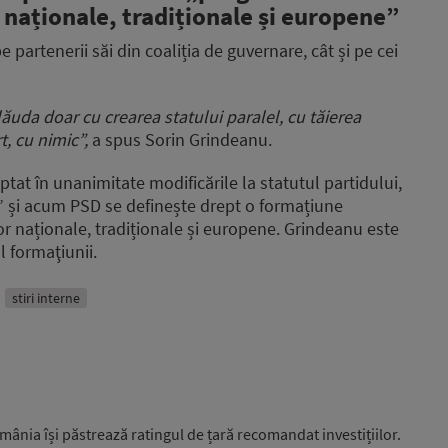
 naționale, tradiționale și europene”
pe partenerii săi din coaliția de guvernare, cât și pe cei
ot lăuda doar cu crearea statului paralel, cu tăierea
t, cu nimic”,
a spus Sorin Grindeanu.
tat în unanimitate modificările la statutul partidului,
t” și acum PSD se definește drept o formațiune
r naționale, tradiționale și europene. Grindeanu este
l formaţiunii.
stiri interne
ânia își păstrează ratingul de țară recomandat investițiilor.