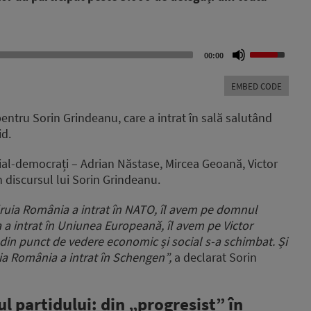
Use
00:00
Up/Down
Arrow
EMBED CODE
keys
to
ntru Sorin Grindeanu, care a intrat în sală salutând
increase
id.
or
decrease
 social-democrați – Adrian Năstase, Mircea Geoană, Victor
volume.
n discursul lui Sorin Grindeanu.
ruia România a intrat în NATO, îl avem pe domnul
 intrat în Uniunea Europeană, îl avem pe Victor
din punct de vedere economic și social s-a schimbat. Și
ia România a intrat în Schengen”,
a declarat Sorin
ul partidului: din „progresist” în