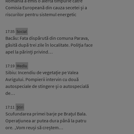
România a emis o alertă timpurie către
Comisia Europeană din cauza secetei și a
riscurilor pentru sistemul energetic
17:35
Social
Bacău: Fata dispărută din comuna Parava,
găsită după trei zile în localitate. Poliția face
apel la părinți privind…
17:19
Mediu
Sibiu: Incendiu de vegetație pe Valea
Avrigului. Pompierii intervin cu două
autospeciale de stingere și o autospecială
de…
17:11
Știri
Scufundarea primei barje pe Brațul Bala.
Operațiunea ar putea dura până la patru
ore. „Vom reuși să creștem…