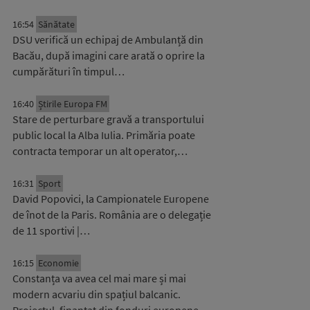
16:54
Sănătate
DSU verifică un echipaj de Ambulanță din
Bacău, după imagini care arată o oprire la
cumpărături în timpul…
16:40
Știrile Europa FM
Stare de perturbare gravă a transportului
public local la Alba Iulia. Primăria poate
contracta temporar un alt operator,…
16:31
Sport
David Popovici, la Campionatele Europene
de înot de la Paris. România are o delegație
de 11 sportivi |…
16:15
Economie
Constanța va avea cel mai mare și mai
modern acvariu din spațiul balcanic.