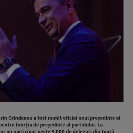
rin Grindeanu a fost numit oficial noul președinte al
 pentru funcția de președinte al partidului. La
or au participat peste 3.000 de delegați din toată