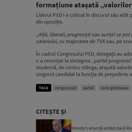
formațiune atașată „valorilor
Liderul PSD i-a criticat în discurul său atât 
din opoziție.
„Alții, liberali, progresiști sau auriști se p
salariului, cu majorarea de TVA sau, pe scur
În cadrul Congresului PSD, delegații au adop
s-a renunțat la sintagma „partid progresis
modernă, de centru-stânga, atașată valorilo
singurul candidat la funcţia de preşedinte a
TAGS
congres psd
partid
sorin grindeanu
CITEȘTE ȘI
Moody’s anunță astăzi dacă Rom