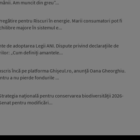
omânii. Am muncit din greu”...
egătire pentru Riscuri în energie. Marii consumatori pot fi
hilibre majore în sistemul e...
nte de adoptarea Legii ANI. Dispute privind declarațiile de
ilor: „Cum definiți amantele...
înscris încă pe platforma Ghișeul.ro, anunță Oana Gheorghiu.
ntru a nu pierde fondurile ...
trategia națională pentru conservarea biodiversității 2026-
 Senat pentru modificări...