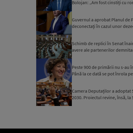
Bolojan: „Am fost cinstiți cu r
Guvernul a aprobat Planul de Pr
deconectați în cazul unor dezec
Schimb de replici în Senat înai
avere ale partenerilor demnitar
Peste 900 de primării nu s-au 
Până la ce dată se pot înrola pe
Camera Deputaților a adoptat S
2030. Proiectul revine, însă, la