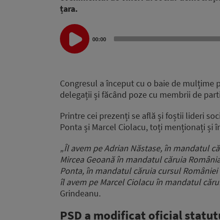
țara.
Audio
00:00
Player
Congresul a început cu o baie de mulțime pe
delegații și făcând poze cu membrii de part
Printre cei prezenți se află și foștii lideri
Ponta și Marcel Ciolacu, toți menționați și î
„Îl avem pe Adrian Năstase, în mandatul că
Mircea Geoană în mandatul căruia România a
Ponta, în mandatul căruia cursul României 
îl avem pe Marcel Ciolacu în mandatul căru
Grindeanu.
PSD a modificat oficial statut