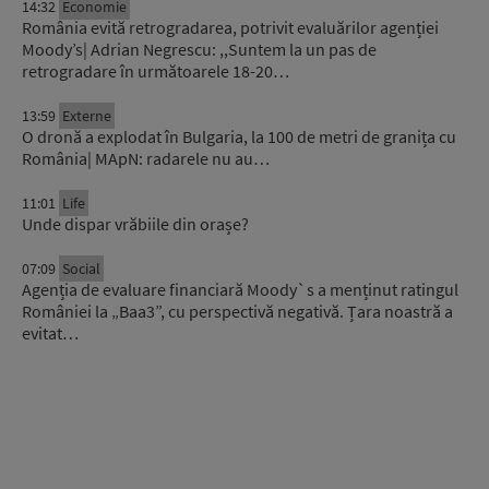
14:32
Economie
România evită retrogradarea, potrivit evaluărilor agenției
Moody’s| Adrian Negrescu: ,,Suntem la un pas de
retrogradare în următoarele 18-20…
13:59
Externe
O dronă a explodat în Bulgaria, la 100 de metri de granița cu
România| MApN: radarele nu au…
11:01
Life
Unde dispar vrăbiile din orașe?
07:09
Social
Agenția de evaluare financiară Moody`s a menținut ratingul
României la „Baa3”, cu perspectivă negativă. Țara noastră a
evitat…