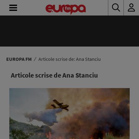
ACASĂ
ȘTIRI
RADIO
EUROPA FM
Articole scrise de: Ana Stanciu
CONCURSURI
Articole scrise de Ana Stanciu
PODCAST
ASCULTĂ
LIVE