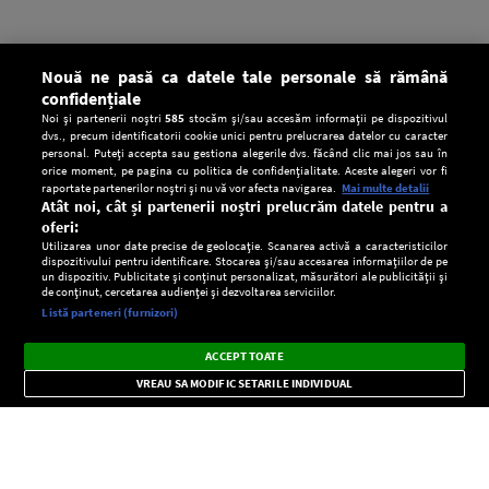
Nouă ne pasă ca datele tale personale să rămână
confidențiale
Noi și partenerii noștri
585
stocăm și/sau accesăm informații pe dispozitivul
dvs., precum identificatorii cookie unici pentru prelucrarea datelor cu caracter
personal. Puteți accepta sau gestiona alegerile dvs. făcând clic mai jos sau în
orice moment, pe pagina cu politica de confidențialitate. Aceste alegeri vor fi
raportate partenerilor noștri și nu vă vor afecta navigarea.
Mai multe detalii
Atât noi, cât și partenerii noștri prelucrăm datele pentru a
oferi:
Utilizarea unor date precise de geolocație. Scanarea activă a caracteristicilor
dispozitivului pentru identificare. Stocarea și/sau accesarea informațiilor de pe
un dispozitiv. Publicitate și conținut personalizat, măsurători ale publicității și
de conținut, cercetarea audienței și dezvoltarea serviciilor.
Setări:
Listă parteneri (furnizori)
Ascultă Europa FM în aplicație
Dark
×
Instalează
Radio live, podcasturi, știri și alerte
ACCEPT TOATE
Mode
importante.
VREAU SA MODIFIC SETARILE INDIVIDUAL
CONFIDENŢIALITATE