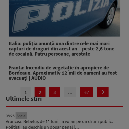
Italia: poliția anunță una dintre cele mai mari
capturi de droguri din acest an – peste 2,6 tone
de cocaină. Patru persoane, arestate
Franța: Incendiu de vegetație în apropiere de
Bordeaux. Aproximativ 12 mii de oameni au fost
evacuați | AUDIO
1
2
3
…
67
Ultimele stiri
08:25
Social
Vrancea: Bebeluș de 11 luni, la volan pe un drum public.
Polițiștii au deschis un dosar penal |…