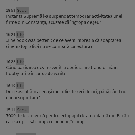
18:53
Social
Instanța Supremă i-a suspendat temporar activitatea unei
firme din Constanța, acuzate că îngropa deșeuri
16:24
Life
„The book was better”: de ce avem impresia că adaptarea
cinematografică nu se compară cu lectura?
16:22
Life
Când pasiunea devine venit: trebuie să ne transformăm
hobby-urile în surse de venit?
16:19
Life
De ce ascultăm aceeași melodie de zeci de ori, până când nu
o mai suportăm?
15:11
Social
7000 de lei amendă pentru echipajul de ambulanță din Bacău
care a oprit să cumpere pepeni, în timp…