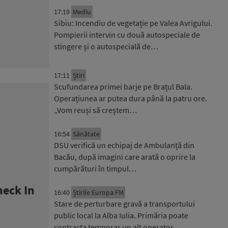
17:19
Mediu
Sibiu: Incendiu de vegetație pe Valea Avrigului.
Pompierii intervin cu două autospeciale de
stingere și o autospecială de…
17:11
Știri
Scufundarea primei barje pe Brațul Bala.
Operațiunea ar putea dura până la patru ore.
„Vom reuși să creștem…
16:54
Sănătate
DSU verifică un echipaj de Ambulanță din
Bacău, după imagini care arată o oprire la
cumpărături în timpul…
heck In
16:40
Știrile Europa FM
Stare de perturbare gravă a transportului
public local la Alba Iulia. Primăria poate
contracta temporar un alt operator,…