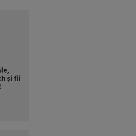
le,
h și fii
!