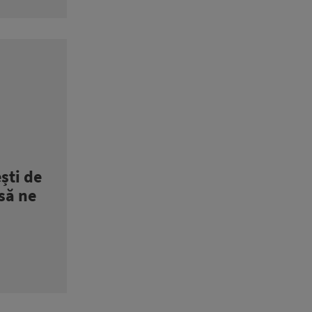
ști de
 să ne