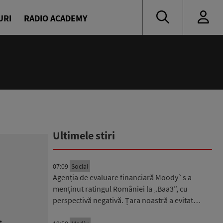
URI
RADIO ACADEMY
Ultimele stiri
07:09
Social
Agenția de evaluare financiară Moody`s a
menținut ratingul României la „Baa3”, cu
perspectivă negativă. Țara noastră a evitat…