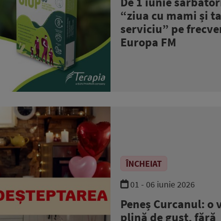
De 1 iunie sărbăto
“ziua cu mami și ta
serviciu” pe frecve
Europa FM
ÎNCHEIAT
01 - 06 iunie 2026
Peneș Curcanul: o 
plină de gust, fără