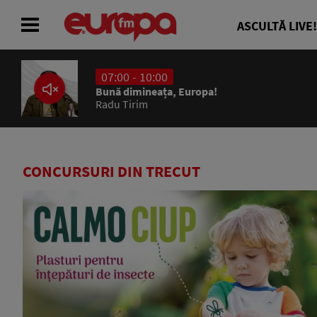
ASCULTĂ LIVE!
07:00 - 10:00
ACASĂ
Bună dimineața, Europa!
Radu Tirim
ȘTIRI
RADIO
CONCURSURI DIN TRECUT
CONCURSURI
PODCAST
ASCULTĂ LIVE