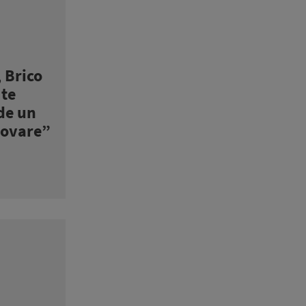
 Brico
 te
 de un
novare”