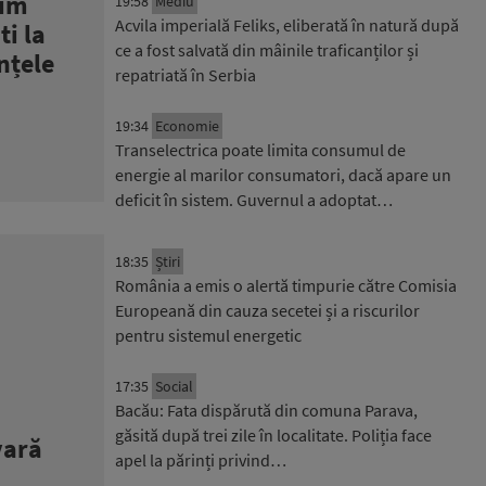
rim
19:58
Mediu
Acvila imperială Feliks, eliberată în natură după
ti la
ce a fost salvată din mâinile traficanților și
nțele
repatriată în Serbia
19:34
Economie
Transelectrica poate limita consumul de
energie al marilor consumatori, dacă apare un
deficit în sistem. Guvernul a adoptat…
18:35
Știri
România a emis o alertă timpurie către Comisia
Europeană din cauza secetei și a riscurilor
pentru sistemul energetic
17:35
Social
Bacău: Fata dispărută din comuna Parava,
găsită după trei zile în localitate. Poliția face
vară
apel la părinți privind…