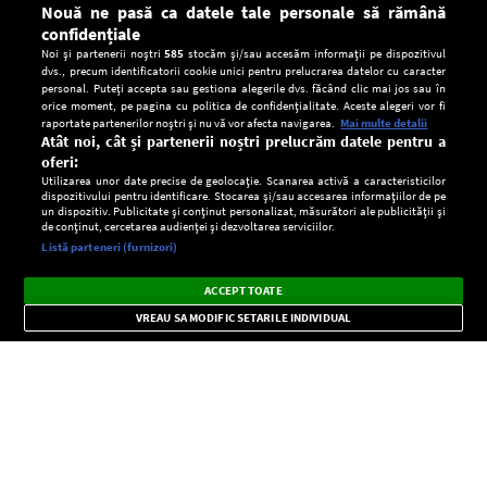
Nouă ne pasă ca datele tale personale să rămână
confidențiale
Noi și partenerii noștri
585
stocăm și/sau accesăm informații pe dispozitivul
dvs., precum identificatorii cookie unici pentru prelucrarea datelor cu caracter
personal. Puteți accepta sau gestiona alegerile dvs. făcând clic mai jos sau în
orice moment, pe pagina cu politica de confidențialitate. Aceste alegeri vor fi
raportate partenerilor noștri și nu vă vor afecta navigarea.
Mai multe detalii
Atât noi, cât și partenerii noștri prelucrăm datele pentru a
oferi:
Utilizarea unor date precise de geolocație. Scanarea activă a caracteristicilor
dispozitivului pentru identificare. Stocarea și/sau accesarea informațiilor de pe
un dispozitiv. Publicitate și conținut personalizat, măsurători ale publicității și
de conținut, cercetarea audienței și dezvoltarea serviciilor.
Setări:
Listă parteneri (furnizori)
Ascultă Europa FM în aplicație
Dark
×
Instalează
Radio live, podcasturi, știri și alerte
ACCEPT TOATE
Mode
importante.
VREAU SA MODIFIC SETARILE INDIVIDUAL
CONFIDENŢIALITATE