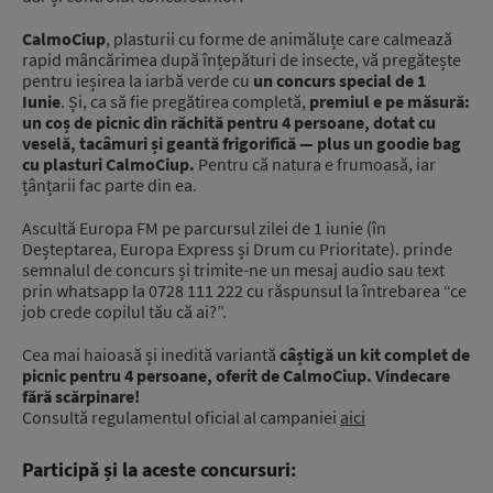
CalmoCiup
, plasturii cu forme de animăluțe care calmează
rapid mâncărimea după înțepături de insecte, vă pregătește
pentru ieșirea la iarbă verde cu
un concurs special de 1
Iunie
. Și, ca să fie pregătirea completă,
premiul e pe măsură:
un coș de picnic din răchită pentru 4 persoane, dotat cu
veselă, tacâmuri și geantă frigorifică — plus un goodie bag
cu plasturi CalmoCiup.
Pentru că natura e frumoasă, iar
țânțarii fac parte din ea.
Ascultă Europa FM pe parcursul zilei de 1 iunie (în
Deșteptarea, Europa Express și Drum cu Prioritate). prinde
semnalul de concurs și trimite-ne un mesaj audio sau text
prin whatsapp la 0728 111 222 cu răspunsul la întrebarea “ce
job crede copilul tău că ai?”.
Cea mai haioasă și inedită variantă
câștigă un kit complet de
picnic pentru 4 persoane, oferit de CalmoCiup. Vindecare
fără scărpinare!
Consultă regulamentul oficial al campaniei
aici
Participă și la aceste concursuri: