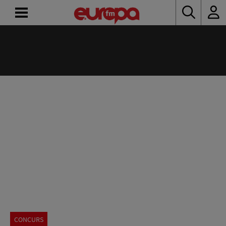
ACASĂ
ȘTIRI
RADIO
CONCURSURI
PODCAST
ASCULTĂ
LIVE
CONCURS