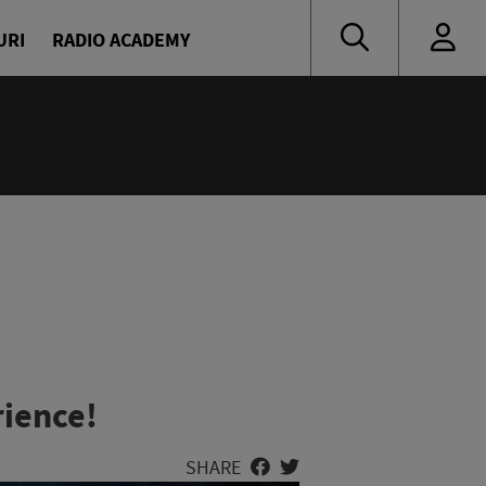
URI
RADIO ACADEMY
14:00 - 18:00
Drum cu prioritate
Denis Ciulinaru și Diana Enache
rience!
SHARE