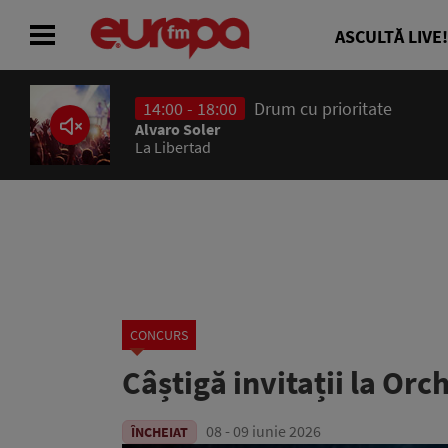
ASCULTĂ LIVE!
14:00 - 18:00
Drum cu prioritate
ACASĂ
Alvaro Soler
La Libertad
ȘTIRI
RADIO
CONCURSURI
PODCAST
CONCURS
ASCULTĂ LIVE
Câștigă invitații la Or
08 - 09 iunie 2026
ÎNCHEIAT