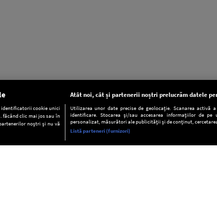
le
Atât noi, cât și partenerii noștri prelucrăm datele pen
dentificatorii cookie unici
Utilizarea unor date precise de geolocație. Scanarea activă a c
identificare. Stocarea și/sau accesarea informațiilor de pe u
. făcând clic mai jos sau în
personalizat, măsurători ale publicității și de conținut, cercetarea
partenerilor noștri și nu vă
Listă parteneri (furnizori)
INFORMAŢII
FAQ
Valori editoriale