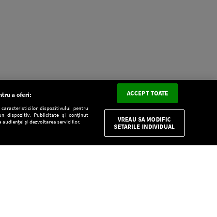
ACCEPT TOATE
tru a oferi:
aracteristicilor dispozitivului pentru
n dispozitiv. Publicitate și conținut
VREAU SA MODIFIC
 audienței și dezvoltarea serviciilor.
SETARILE INDIVIDUAL
CONFIDENŢIALITATE
Descarcă gratuit aplicaţia Europa FM pentru
smartphone: