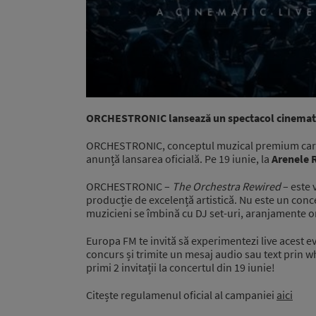
ORCHESTRONIC lansează un spectacol cinematic 
ORCHESTRONIC, conceptul muzical premium care r
anunță lansarea oficială. Pe 19 iunie, la
Arenele
ORCHESTRONIC –
The Orchestra Rewired
– este 
producție de excelență artistică. Nu este un conce
muzicieni se îmbină cu DJ set-uri, aranjamente ori
Europa FM te invită să experimentezi live acest e
concurs și trimite un mesaj audio sau text prin wh
primi 2 invitații la concertul din 19 iunie!
Citește regulamenul oficial al campaniei
aici