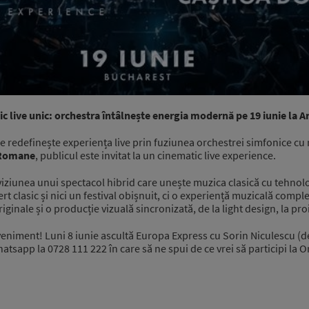
live unic: orchestra întâlnește energia modernă pe 19 iunie la 
edefinește experiența live prin fuziunea orchestrei simfonice cu 
 Romane
, publicul este invitat la un cinematic live experience.
viziunea unui spectacol hibrid care unește muzica clasică cu tehnolo
rt clasic și nici un festival obișnuit, ci o experiență muzicală compl
ginale și o producție vizuală sincronizată, de la light design, la pro
veniment! Luni 8 iunie ascultă Europa Express cu Sorin Niculescu (de
atsapp la 0728 111 222 în care să ne spui de ce vrei să participi la 