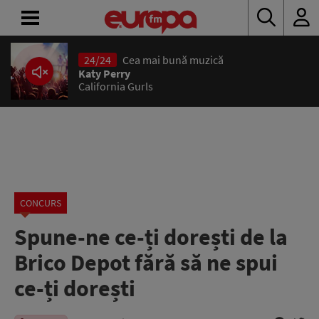
24/24
Cea mai bună muzică
ACASĂ
Katy Perry
California Gurls
ȘTIRI
RADIO
CONCURSURI
PODCAST
CONCURS
Spune-ne ce-ți dorești de la
ASCULTĂ
LIVE
Brico Depot fără să ne spui
ce-ți dorești