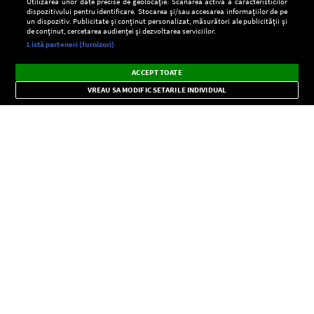
Utilizarea unor date precise de geolocație. Scanarea activă a caracteristicilor
dispozitivului pentru identificare. Stocarea și/sau accesarea informațiilor de pe
un dispozitiv. Publicitate și conținut personalizat, măsurători ale publicității și
de conținut, cercetarea audienței și dezvoltarea serviciilor.
Setări:
Listă parteneri (furnizori)
Ascultă Europa FM în aplicație
Dark
×
Instalează
Radio live, podcasturi, știri și alerte
ACCEPT TOATE
Mode
importante.
VREAU SA MODIFIC SETARILE INDIVIDUAL
CONFIDENŢIALITATE
Copyright © Europa FM. Toate drepturile rezervate. 2026
SOCIAL