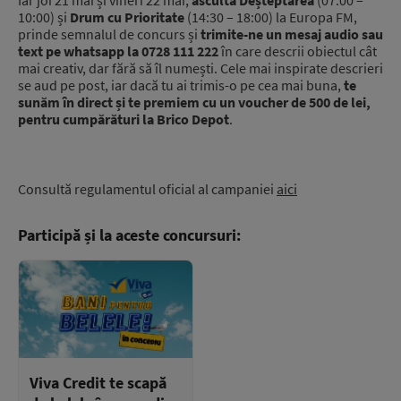
Iar joi 21 mai și vineri 22 mai,
ascultă Deșteptarea
(07:00 –
10:00) și
Drum cu Prioritate
(14:30 – 18:00) la Europa FM,
prinde semnalul de concurs și
trimite-ne un mesaj audio sau
text pe whatsapp la
0728 111 222
în care
descrii obiectul cât
mai creativ, dar fără să îl numești. Cele mai inspirate descrieri
se aud pe post, iar dacă tu ai trimis-o pe cea mai buna,
te
sunăm în direct și te premiem cu un voucher de 500 de lei,
pentru cumpărături la Brico Depot
.
Consultă regulamentul oficial al campaniei
aici
Participă și la aceste concursuri:
Viva Credit te scapă