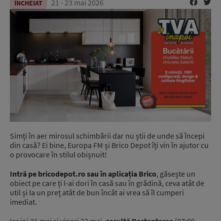
21 - 23 mai 2026
ÎNCHEIAT
Simți în aer mirosul schimbării dar nu știi de unde să începi
din casă? Ei bine, Europa FM și Brico Depot îți vin în ajutor cu
o provocare în stilul obișnuit!
Intră pe bricodepot.ro sau în aplicația Brico
, găsește un
obiect pe care ți l-ai dori în casă sau în grădină, ceva atât de
util și la un preț atât de bun încât ai vrea să îl cumperi
imediat.