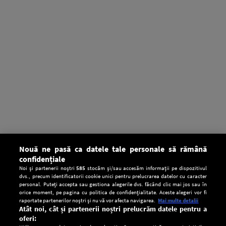
Nouă ne pasă ca datele tale personale să rămână
confidențiale
Noi și partenerii noștri
585
stocăm și/sau accesăm informații pe dispozitivul
dvs., precum identificatorii cookie unici pentru prelucrarea datelor cu caracter
personal. Puteți accepta sau gestiona alegerile dvs. făcând clic mai jos sau în
orice moment, pe pagina cu politica de confidențialitate. Aceste alegeri vor fi
raportate partenerilor noștri și nu vă vor afecta navigarea.
Mai multe detalii
Atât noi, cât și partenerii noștri prelucrăm datele pentru a
oferi: