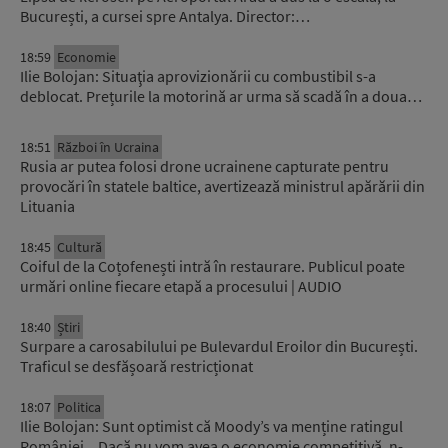
București, a cursei spre Antalya. Director:…
18:59
Economie
Ilie Bolojan: Situaţia aprovizionării cu combustibil s-a
deblocat. Prețurile la motorină ar urma să scadă în a doua…
18:51
Război în Ucraina
Rusia ar putea folosi drone ucrainene capturate pentru
provocări în statele baltice, avertizează ministrul apărării din
Lituania
18:45
Cultură
Coiful de la Coțofenești intră în restaurare. Publicul poate
urmări online fiecare etapă a procesului | AUDIO
18:40
Știri
Surpare a carosabilului pe Bulevardul Eroilor din București.
Traficul se desfășoară restricționat
18:07
Politica
Ilie Bolojan: Sunt optimist că Moody’s va menține ratingul
României. „Dacă nu vom avea o economie competitivă, n-