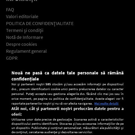
FAQ
Valori editoriale
POLITICA DE CONFIDENŢIALITATE
Termeni şi condiţii
Notă de Informare
Despre cookies
Regulament general
GDPR
Contact
Nouă ne pasă ca datele tale personale să rămână
Descarcă gratuit aplicaţia Europa FM pentru smartphone:
confidențiale
Noi și partenerii noștri
585
stocăm și/sau accesăm informații pe dispozitivul
dvs., precum identificatorii cookie unici pentru prelucrarea datelor cu caracter
personal. Puteți accepta sau gestiona alegerile dvs. făcând clic mai jos sau în
orice moment, pe pagina cu politica de confidențialitate. Aceste alegeri vor fi
raportate partenerilor noștri și nu vă vor afecta navigarea.
Mai multe detalii
Atât noi, cât și partenerii noștri prelucrăm datele pentru a
oferi:
Utilizarea unor date precise de geolocație. Scanarea activă a caracteristicilor
dispozitivului pentru identificare. Stocarea și/sau accesarea informațiilor de pe
un dispozitiv. Publicitate și conținut personalizat, măsurători ale publicității și
de conținut, cercetarea audienței și dezvoltarea serviciilor.