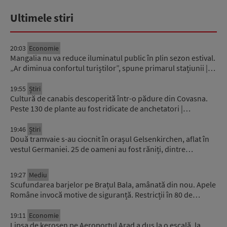
Ultimele stiri
20:03
Economie
Mangalia nu va reduce iluminatul public în plin sezon estival.
„Ar diminua confortul turiștilor”, spune primarul stațiunii |…
19:55
Știri
Cultură de canabis descoperită într-o pădure din Covasna.
Peste 130 de plante au fost ridicate de anchetatori |…
19:46
Știri
Două tramvaie s-au ciocnit în orașul Gelsenkirchen, aflat în
vestul Germaniei. 25 de oameni au fost răniți, dintre…
19:27
Mediu
Scufundarea barjelor pe Brațul Bala, amânată din nou. Apele
Române invocă motive de siguranță. Restricții în 80 de…
19:11
Economie
Lipsa de kerosen pe Aeroportul Arad a dus la o escală, la