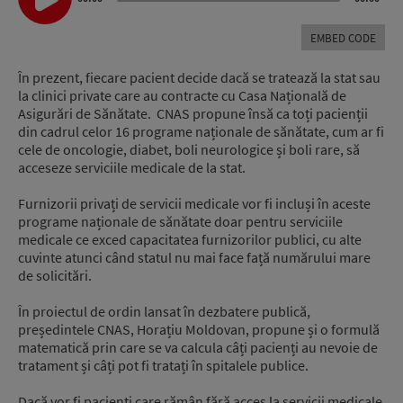
Player
EMBED CODE
În prezent, fiecare pacient decide dacă se tratează la stat sau
la clinici private care au contracte cu Casa Națională de
Asigurări de Sănătate. CNAS propune însă ca toți pacienții
din cadrul celor 16 programe naționale de sănătate, cum ar fi
cele de oncologie, diabet, boli neurologice și boli rare, să
acceseze serviciile medicale de la stat.
Furnizorii privați de servicii medicale vor fi incluși în aceste
programe naționale de sănătate doar pentru serviciile
medicale ce exced capacitatea furnizorilor publici, cu alte
cuvinte atunci când statul nu mai face față numărului mare
de solicitări.
În proiectul de ordin lansat în dezbatere publică,
președintele CNAS, Horațiu Moldovan, propune și o formulă
matematică prin care se va calcula câți pacienți au nevoie de
tratament și câți pot fi tratați în spitalele publice.
Dacă vor fi pacienți care rămân fără acces la servicii medicale