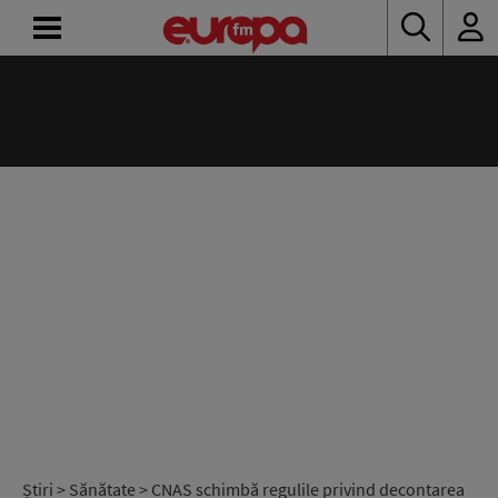
ACASĂ
ȘTIRI
RADIO
CONCURSURI
PODCAST
ASCULTĂ
LIVE
Știri
>
Sănătate
> CNAS schimbă regulile privind decontarea