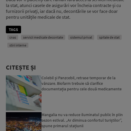
la stat, atunci casele de asigurări vor încheia contracte și cu
furnizorii privați, iar dacă nu, decontările se vor face doar
pentru unitățile medicale de stat.
TAGS
cnas
servicii medicale decontate
sistemul privat
spitale de stat
stiri interne
CITEȘTE ȘI
Colebil și Panzcebil, retrase temporar de la
vânzare. Biofarm trebuie să clarifice
documentația pentru cele două medicamente
Mangalia nu va reduce iluminatul public în plin
sezon estival. „Ar diminua confortul turiștilor”,
spune primarul stațiunii