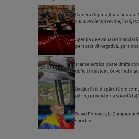
Camera Deputaților a adoptat S
2030. Proiectul revine, însă, la
Agenția de evaluare financiară
perspectivă negativă. Țara noa
Transelectrica poate limita co
deficit în sistem. Guvernul a ad
Bacău: Fata dispărută din comuna
părinți privind grija sporită față
David Popovici, la Campionatel
sportivi