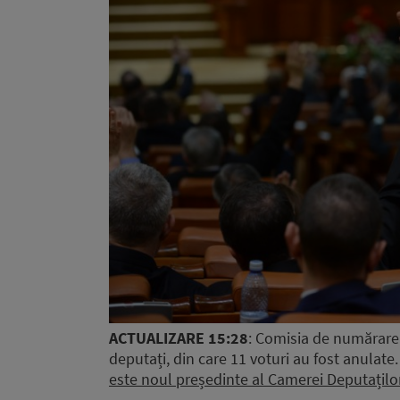
ACTUALIZARE 15:28
: Comisia de numărare ș
deputați, din care 11 voturi au fost anulate
este noul președinte al Camerei Deputațilo