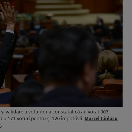
i validare a voturilor a constatat că au votat 303
. Cu 171 voturi pentru și 120 împotrivă,
Marcel Ciolacu
r
.