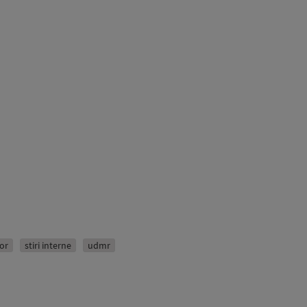
or
stiri interne
udmr