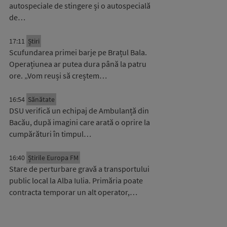
autospeciale de stingere și o autospecială
de…
17:11
Știri
Scufundarea primei barje pe Brațul Bala.
Operațiunea ar putea dura până la patru
ore. „Vom reuși să creștem…
16:54
Sănătate
DSU verifică un echipaj de Ambulanță din
Bacău, după imagini care arată o oprire la
cumpărături în timpul…
16:40
Știrile Europa FM
Stare de perturbare gravă a transportului
public local la Alba Iulia. Primăria poate
contracta temporar un alt operator,…