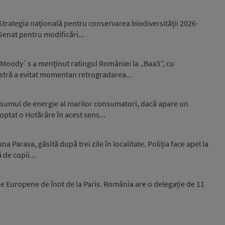
trategia națională pentru conservarea biodiversității 2026-
 Senat pentru modificări...
 Moody`s a menținut ratingul României la „Baa3”, cu
stră a evitat momentan retrogradarea...
nsumul de energie al marilor consumatori, dacă apare un
optat o Hotărâre în acest sens...
 Parava, găsită după trei zile în localitate. Poliția face apel la
 de copii...
e Europene de înot de la Paris. România are o delegație de 11