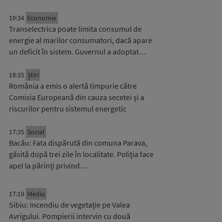
19:34
Economie
Transelectrica poate limita consumul de
energie al marilor consumatori, dacă apare
un deficit în sistem. Guvernul a adoptat…
18:35
Știri
România a emis o alertă timpurie către
Comisia Europeană din cauza secetei și a
riscurilor pentru sistemul energetic
17:35
Social
Bacău: Fata dispărută din comuna Parava,
găsită după trei zile în localitate. Poliția face
apel la părinți privind…
17:19
Mediu
Sibiu: Incendiu de vegetație pe Valea
Avrigului. Pompierii intervin cu două