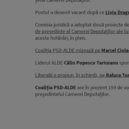
Postul a devenit vacant după ce
Liviu Drag
Comisia juridică a adoptat două proiecte d
de președinte al Camerei Deputaților ale lu
aceste hotărâri, în plen.
Coaliția PSD-ALDE mizează pe
Marcel Ciola
Liderul ALDE
Călin Popescu Tariceanu
spun
Liberalii o propun, în schimb, pe
Raluca Tu
Coaliția PSD-ALDE
are în prezent 159 de vo
președintelui Camerei Deputaților.