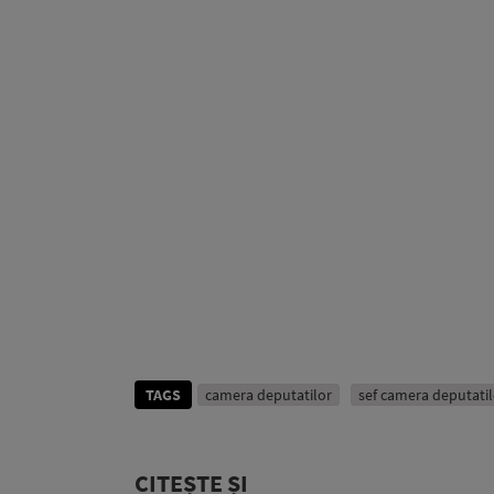
TAGS
camera deputatilor
sef camera deputatil
CITEȘTE ȘI