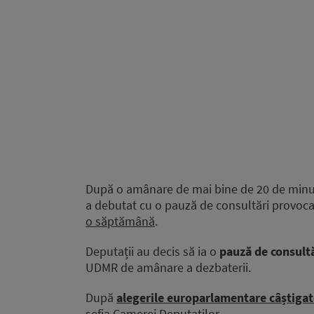
După o amânare de mai bine de 20 de minut
a debutat cu o pauză de consultări provoc
o săptămână
.
Deputații au decis să ia o
pauză de consult
UDMR de amânare a dezbaterii.
După
alegerile europarlamentare câștigat
șefia Camerei Deputaților.