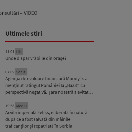
consultări – VIDEO
Ultimele stiri
11:01
Life
Unde dispar vrăbiile din orașe?
07:09
Social
Agenția de evaluare financiară Moody`s a
menținut ratingul României la „Baa3”, cu
perspectivă negativă. Țara noastră a evitat…
19:58
Mediu
Acvila imperială Feliks, eliberată în natură
după ce a fost salvată din mâinile
traficanților și repatriată în Serbia