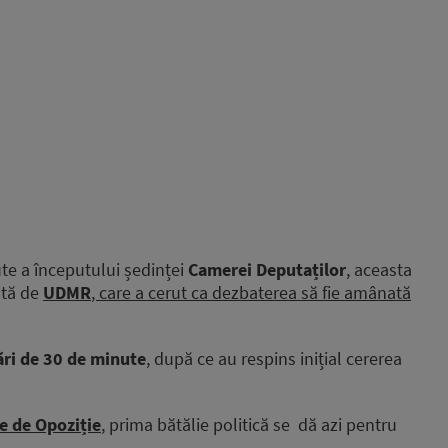
e a începutului ședinței
Camerei Deputaților
, aceasta
ată de
UDMR
, care a cerut ca dezbaterea să fie amânată
ări de 30 de minute
, după ce au respins inițial cererea
e de Opoziție
, prima bătălie politică se dă azi pentru