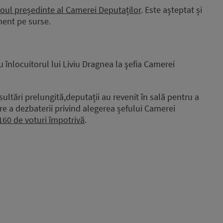
oul președinte al Camerei Deputaților
. Este așteptat și
ment pe surse.
u înlocuitorul lui Liviu Dragnea la şefia Camerei
ltări prelungită,deputații au revenit în sală pentru a
a dezbaterii privind alegerea șefului Camerei
160 de voturi împotrivă
.