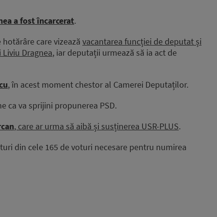
nea a fost încarcerat
.
e hotărâre care vizează
vacantarea funcției de deputat și
i Liviu Dragnea
, iar deputații urmează să ia act de
cu
, în acest moment chestor al Camerei Deputaților.
e ca va sprijini propunerea PSD.
rcan
, care ar urma să aibă și susținerea USR-PLUS
.
turi din cele 165 de voturi necesare pentru numirea