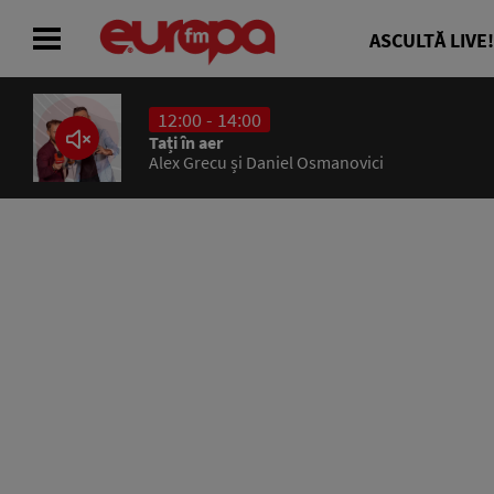
ASCULTĂ LIVE!
12:00 - 14:00
ACASĂ
Tați în aer
Alex Grecu și Daniel Osmanovici
ȘTIRI
RADIO
CONCURSURI
PODCAST
ASCULTĂ LIVE