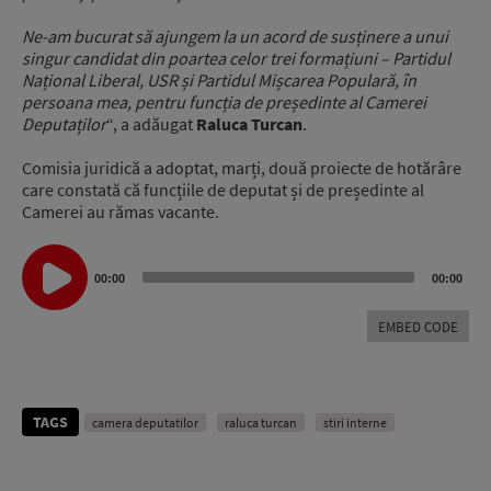
Ne-am bucurat să ajungem la un acord de susținere a unui
singur candidat din poartea celor trei formațiuni – Partidul
Național Liberal, USR și Partidul Mișcarea Populară, în
persoana mea, pentru funcția de președinte al Camerei
Deputaților
“, a adăugat
Raluca Turcan
.
Comisia juridică a adoptat, marți, două proiecte de hotărâre
care constată că funcțiile de deputat și de președinte al
Camerei au rămas vacante.
Audio
00:00
00:00
Player
EMBED CODE
TAGS
camera deputatilor
raluca turcan
stiri interne