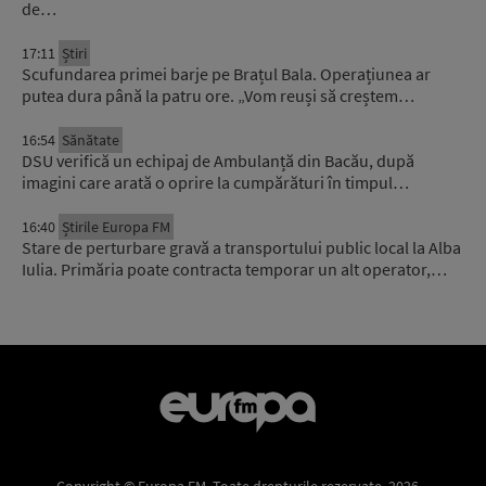
de…
17:11
Știri
Scufundarea primei barje pe Brațul Bala. Operațiunea ar
putea dura până la patru ore. „Vom reuși să creștem…
16:54
Sănătate
DSU verifică un echipaj de Ambulanță din Bacău, după
imagini care arată o oprire la cumpărături în timpul…
16:40
Știrile Europa FM
Stare de perturbare gravă a transportului public local la Alba
Iulia. Primăria poate contracta temporar un alt operator,…
Copyright © Europa FM. Toate drepturile rezervate. 2026