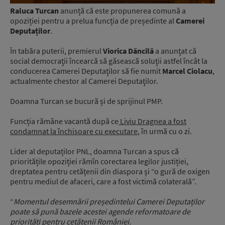
Raluca Turcan
anunță că este propunerea comună a
opoziției pentru a prelua funcția de președinte al
Camerei
Deputaților
.
În tabăra puterii, premierul
Viorica Dăncilă
a anunţat că
social democraţii încearcă să găsească soluţii astfel încât la
conducerea Camerei Deputaţilor să fie numit
Marcel Ciolacu
,
actualmente chestor al Camerei Deputaţilor.
Doamna Turcan se bucură și de sprijinul PMP.
Funcția rămâne vacantă după ce
Liviu Dragnea a fost
condamnat la închisoare cu executare
, în urmă cu o zi.
Lider al deputaților PNL, doamna Turcan a spus că
prioritățile opoziției rămîn corectarea legilor justiției,
dreptatea pentru cetățenii din diaspora și “o gură de oxigen
pentru mediul de afaceri, care a fost victimă colaterală”.
“
Momentul desemnării președintelui Camerei Deputaților
poate să pună bazele acestei agende reformatoare de
priorități pentru cetățenii României.