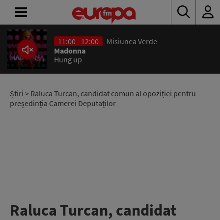
11:00 - 12:00
Misiunea Verde
ACASĂ
Madonna
Hung up
ȘTIRI
RADIO
Știri
> Raluca Turcan, candidat comun al opoziției pentru
președinția Camerei Deputaților
CONCURSURI
PODCAST
ASCULTĂ
LIVE
Raluca Turcan, candidat