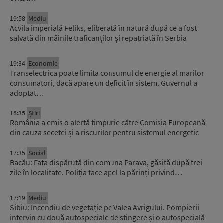
19:58
Mediu
Acvila imperială Feliks, eliberată în natură după ce a fost
salvată din mâinile traficanților și repatriată în Serbia
19:34
Economie
Transelectrica poate limita consumul de energie al marilor
consumatori, dacă apare un deficit în sistem. Guvernul a
adoptat…
18:35
Știri
România a emis o alertă timpurie către Comisia Europeană
din cauza secetei și a riscurilor pentru sistemul energetic
17:35
Social
Bacău: Fata dispărută din comuna Parava, găsită după trei
zile în localitate. Poliția face apel la părinți privind…
17:19
Mediu
Sibiu: Incendiu de vegetație pe Valea Avrigului. Pompierii
intervin cu două autospeciale de stingere și o autospecială