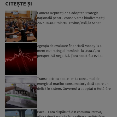
CITEȘTE ȘI
Camera Deputaților a adoptat Strategia
națională pentru conservarea biodiversității
2026-2030. Proiectul revine, însă, la Senat
pentru modificări...
Agenția de evaluare financiară Moody`s a
menținut ratingul României la „Baa3”, cu
perspectivă negativă. Țara noastră a evitat
momentan retrogradarea...
Transelectrica poate limita consumul de
energie al marilor consumatori, dacă apare un
deficit în sistem. Guvernul a adoptat o Hotărâre
în acest sens...
Bacău: Fata dispărută din comuna Parava,
găsită după trei zile în localitate. Poliția face