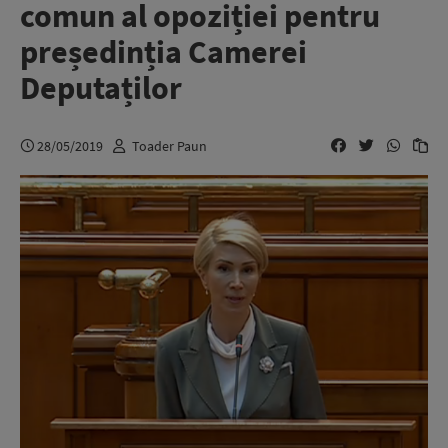
comun al opoziției pentru
președinția Camerei
Deputaților
28/05/2019
Toader Paun