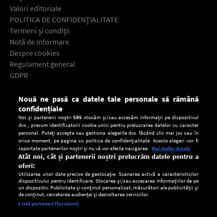
Valori editoriale
POLITICA DE CONFIDENŢIALITATE
Termeni şi condiţii
Notă de Informare
Despre cookies
Regulament general
GDPR
Contact
Nouă ne pasă ca datele tale personale să rămână
Descarcă gratuit aplicaţia Europa FM pentru smartphone:
confidențiale
Noi și partenerii noștri
585
stocăm și/sau accesăm informații pe dispozitivul
dvs., precum identificatorii cookie unici pentru prelucrarea datelor cu caracter
personal. Puteți accepta sau gestiona alegerile dvs. făcând clic mai jos sau în
orice moment, pe pagina cu politica de confidențialitate. Aceste alegeri vor fi
raportate partenerilor noștri și nu vă vor afecta navigarea.
Mai multe detalii
Atât noi, cât și partenerii noștri prelucrăm datele pentru a
oferi:
Utilizarea unor date precise de geolocație. Scanarea activă a caracteristicilor
dispozitivului pentru identificare. Stocarea și/sau accesarea informațiilor de pe
un dispozitiv. Publicitate și conținut personalizat, măsurători ale publicității și
de conținut, cercetarea audienței și dezvoltarea serviciilor.
Setări:
Listă parteneri (furnizori)
Ascultă Europa FM în aplicație
Dark