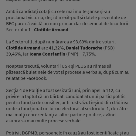
Ambii candidați cotați cu cele mai multe șanse și-au
proclamat victoria, deși din exit-poll și datele prezentate de
BEC pare că există un nou primar clar desemnat de locuitorii
Sectorului 1 –
Clotilde Armand
.
La Sectorul 1, după numărarea a 93,69% dintre voturi,
Clotilde Armand
are 41,32%,
Daniel Tudorache
(PSD) –
39,46%, iar
Ioana Constantin
(PMP) – 7,75%.
Noaptea trecută, voluntarii USR și PLUS au rămas să
păzească buletinele de vot și procesele verbale, după cum au
relatat pe Facebook.
Secţia 4 de Poliţie a fost sesizată luni, prin apel la 112, cu
privire la faptul că un bărbat, candidat al unui partid politic
pentru funcţia de consilier, ar fi fost văzut ieşind din clădirea
unde a funcţionat un birou electoral al sectorului 1, de către
mai mulţi reprezentanţi ai altor partide politice, având
asupra sa mai multe procese verbale.
Potrivit DGPMB, persoanele în cauză au fost identificate şi au