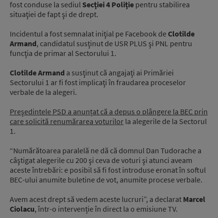
fost conduse la sediul
Secţiei 4 Poliţie
pentru stabilirea
situaţiei de fapt şi de drept.
Incidentul a fost semnalat iniţial pe Facebook de
Clotilde
Armand
, candidatul susţinut de USR PLUS şi PNL pentru
funcţia de primar al Sectorului 1.
Clotilde Armand
a susţinut că angajaţi ai Primăriei
Sectorului 1 ar fi fost implicaţi în fraudarea proceselor
verbale de la alegeri.
Preşedintele PSD a anunțat că a depus o plângere la BEC prin
care solicită renumărarea voturilor
la alegerile de la Sectorul
1.
“Numărătoarea paralelă ne dă că domnul Dan Tudorache a
câştigat alegerile cu 200 şi ceva de voturi şi atunci aveam
aceste întrebări: e posibil să fi fost introduse eronat în softul
BEC-ului anumite buletine de vot, anumite procese verbale.
Avem acest drept să vedem aceste lucruri”, a declarat
Marcel
Ciolacu
, într-o intervenție în direct la o emisiune TV.