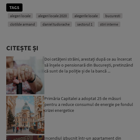
TAGS
alegeri locale
alegeri locale 2020
alegerile locale
bucuresti
clotilde armand
daniel tudorache
sectorul 1
stiri interne
CITEȘTE ȘI
Doi cetățeni străini, arestați după ce au încercat
să înșele o pensionară din București, pretinzând
că sunt de la poliție și de la bancă ...
Primăria Capitalei a adoptat 25 de măsuri
pentru a reduce consumul de energie pe fondul
crizei energetice
Incendiul izbucnit într-un apartament din