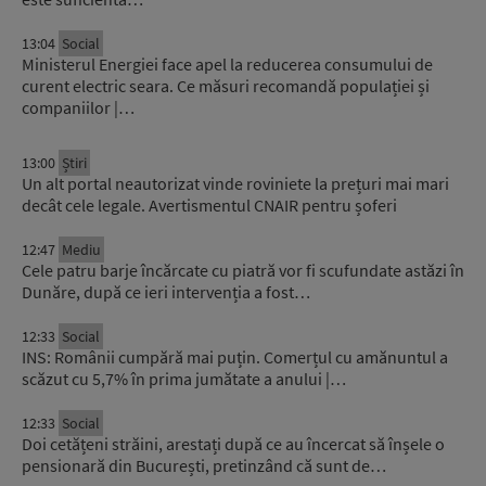
13:04
Social
Ministerul Energiei face apel la reducerea consumului de
curent electric seara. Ce măsuri recomandă populației și
companiilor |…
13:00
Știri
Un alt portal neautorizat vinde roviniete la prețuri mai mari
decât cele legale. Avertismentul CNAIR pentru șoferi
12:47
Mediu
Cele patru barje încărcate cu piatră vor fi scufundate astăzi în
Dunăre, după ce ieri intervenția a fost…
12:33
Social
INS: Românii cumpără mai puțin. Comerțul cu amănuntul a
scăzut cu 5,7% în prima jumătate a anului |…
12:33
Social
Doi cetățeni străini, arestați după ce au încercat să înșele o
pensionară din București, pretinzând că sunt de…