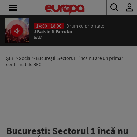
14:00 - 18:00
Drum cu prioritate
ACASĂ
J Balvin ft Farruko
6AM
ȘTIRI
RADIO
Știri
>
Social
> București: Sectorul 1 încă nu are un primar
confirmat de BEC
CONCURSURI
PODCAST
ASCULTĂ
LIVE
București: Sectorul 1 încă nu