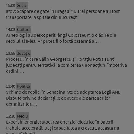
15:09
Social
Ilfov: Scăpare de gaze în Bragadiru. Trei persoane au fost
transportate la spitale din București
14:03
Cultură
Arheologii au descoperit lângă Colosseum o clădire din
secolul al II-lea. Ar putea fi o fostă cazarmă a…
13:55
Justiție
Procesul în care Călin Georgescu și Horațiu Potra sunt
judecați pentru tentativă la comiterea unor acțiuni împotriva
ordinii…
13:40
Politica
Schimb de replici în Senat înainte de adoptarea Legii ANI.
Dispute privind declarațiile de avere ale partenerilor
demnitarilor:…
13:36
Mediu
Expert în energie: stocarea energiei electrice în baterii
trebuie accelerată. Deși capacitatea a crescut, aceasta nu
este suficientă…